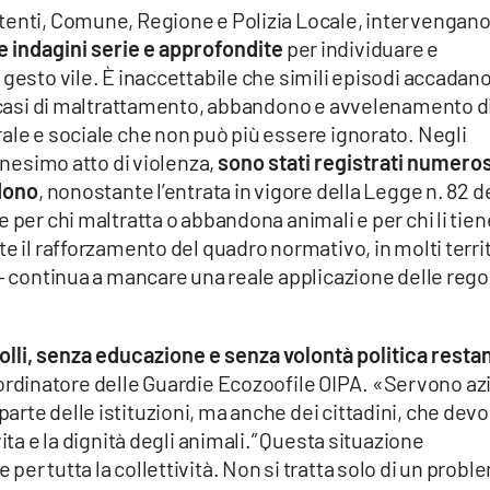
tenti, Comune, Regione e Polizia Locale, intervengan
e indagini serie e approfondite
per individuare e
gesto vile. È inaccettabile che simili episodi accadano
ti casi di maltrattamento, abbandono e avvelenamento d
ale e sociale che non può più essere ignorato. Negli
ennesimo atto di violenza,
sono stati registrati numeros
dono
, nonostante l’entrata in vigore della Legge n. 82 de
 per chi maltratta o abbandona animali e per chi li tien
e il rafforzamento del quadro normativo, in molti territ
 — continua a mancare una reale applicazione delle rego
olli, senza educazione e senza volontà politica resta
oordinatore delle Guardie Ecozoofile OIPA. «Servono az
rte delle istituzioni, ma anche dei cittadini, che dev
ita e la dignità degli animali.” Questa situazione
er tutta la collettività. Non si tratta solo di un probl