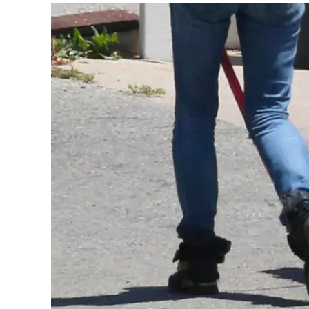
Eventi
Sport
Streaming
LaC TV
Lac Network
LaC OnAir
LaC
Network
lacplay.it
lactv.it