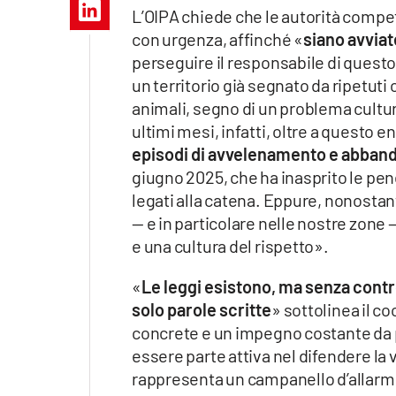
Apple
L’OIPA chiede che le autorità compe
con urgenza, affinché «
siano avviat
perseguire il responsabile di questo 
un territorio già segnato da ripetu
Vai
animali, segno di un problema cultur
ultimi mesi, infatti, oltre a questo 
episodi di avvelenamento e abban
giugno 2025, che ha inasprito le pene
legati alla catena. Eppure, nonostant
— e in particolare nelle nostre zone
e una cultura del rispetto».
«
Le leggi esistono, ma senza contr
solo parole scritte
» sottolinea il c
concrete e un impegno costante da pa
essere parte attiva nel difendere la v
rappresenta un campanello d’allarme p