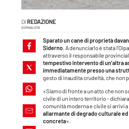
laconair.it
REDAZIONE
lacitymag.it
GIORNALISTA
ilreggino.it
Sparato un cane di proprietà davan
Siderno
. A denunciarlo è stata l’Oi
cosenzachannel.it
attraverso il responsabile provinci
tempestivo intervento di un’altra a
ilvibonese.it
immediatamente presso una struttu
catanzarochannel.it
gesto di inaudita crudeltà, che non 
lacapitalenews.it
«Siamo di fronte a un atto che non s
civile di un intero territorio - dichi
comunità moderna e civile si arrivi 
App
allarmante di degrado culturale ed
Android
concreta
».