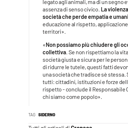
legato agli animali, ma di un segno 
assenza di senso civico.
La violenza
società che perde empatia e uman
educazione al rispetto, applicazione 
territori».
«
Non possiamo più chiudere gli occh
collettiva
. Se non rispettiamo la vi
società giusta e sicura per le person
di ridurre le tutele, questi fatti devo
una società che tradisce sè stessa.
tutti: cittadini, istituzioni e forze d
rispetto - conclude il Responsabile O
chi siamo come popolo».
TAG
SIDERNO
Tutti gli articoli di
Cronaca