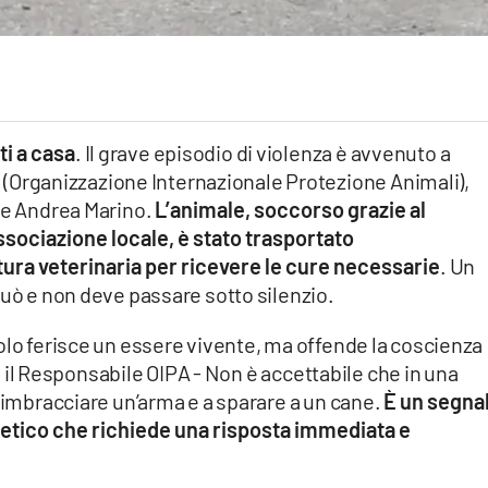
ti a casa
. Il grave episodio di violenza è avvenuto a
pa (Organizzazione Internazionale Protezione Animali),
ale Andrea Marino.
L’animale, soccorso grazie al
ssociazione locale, è stato trasportato
ra veterinaria per ricevere le cure necessarie
. Un
può e non deve passare sotto silenzio.
olo ferisce un essere vivente, ma offende la coscienza
ara il Responsabile OIPA - Non è accettabile che in una
a imbracciare un’arma e a sparare a un cane.
È un segna
 etico che richiede una risposta immediata e