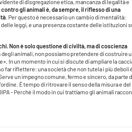
evidente di disgregazione etica, mancanza di legalità e
 contro gli animali è, da sempre, il riflesso di una
ità
. Per questo è necessario un cambio di mentalità:
delle leggi, e una presenza costante delle istituzioni s
i. Non è solo questione di civiltà, ma di coscienza
ta degli animali, non possiamo pretendere di costruire 
e». In un momento in cui si discute di ampliare la cacci
no far riflettere: una società che non tutela i più deboli 
 Serve un impegno comune, fermo e sincero, da parte d
ell’ordine. È tempo di ritrovare il senso della misura e del
IPA - Perché il modo in cui trattiamo gli animali racco