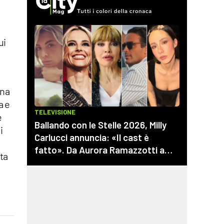
ui
una
a e
è
i
nta