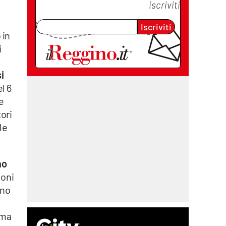
iscriviti
o
Iscriviti
 in
i
i
l 6
e
ori
le
no
ioni
ono
ema