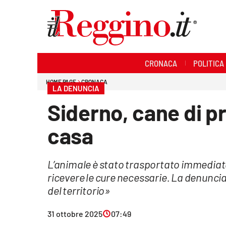
Sezioni
CRONACA
POLITICA
Cronaca
HOME PAGE
CRONACA
LA DENUNCIA
Politica
Siderno, cane di p
Sanità
casa
Ambiente
L’animale è stato trasportato immediat
Società
ricevere le cure necessarie. La denuncia
Cultura
del territorio»
Economia e lavoro
31 ottobre 2025
07:49