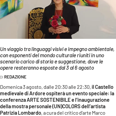
EVENTI
SPORT
Streaming
LAC TV
Un viaggio tra linguaggi visivi e impegno ambientale,
LAC NETWORK
con esponenti del mondo culturale riuniti in uno
scenario carico di storia e suggestione, dove le
LAC ONAIR
opere resteranno esposte dal 3 al 6 agosto
REDAZIONE
LaC
Network
Domenica 3 agosto, dalle 20:30 alle 22:30,
il Castello
LACPLAY.IT
medievale di Ardore ospiterà un evento speciale: la
conferenza ARTE SOSTENIBILE e l’inaugurazione
LACTV.IT
della mostra personale (UN)COLORS dell’artista
Patrizia Lombardo
, a cura del critico d’arte Marco
LACONAIR.IT