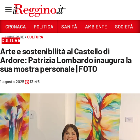
Vai
CRONACA
POLITICA
SANITÀ
AMBIENTE
SOCIETÀ
HOME PAGE
CULTURA
CULTURA
Sezioni
Arte e sostenibilità al Castello di
CRONACA
Ardore: Patrizia Lombardo inaugura la
POLITICA
sua mostra personale | FOTO
SANITÀ
1 agosto 2025
13:45
AMBIENTE
SOCIETÀ
CULTURA
ECONOMIA E LAVORO