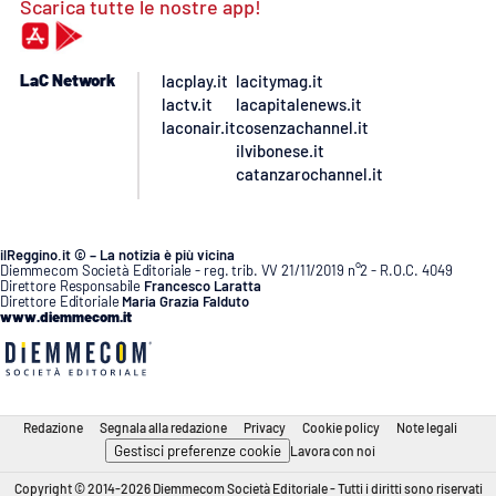
Scarica tutte le nostre app!
LaC Network
lacplay.it
lacitymag.it
lactv.it
lacapitalenews.it
laconair.it
cosenzachannel.it
ilvibonese.it
catanzarochannel.it
ilReggino.it © – La notizia è più vicina
Diemmecom Società Editoriale - reg. trib. VV 21/11/2019 n°2 - R.O.C. 4049
Direttore Responsabile
Francesco Laratta
Direttore Editoriale
Maria Grazia Falduto
www.diemmecom.it
Redazione
Segnala alla redazione
Privacy
Cookie policy
Note legali
Gestisci preferenze cookie
Lavora con noi
Copyright © 2014-2026 Diemmecom Società Editoriale - Tutti i diritti sono riservati