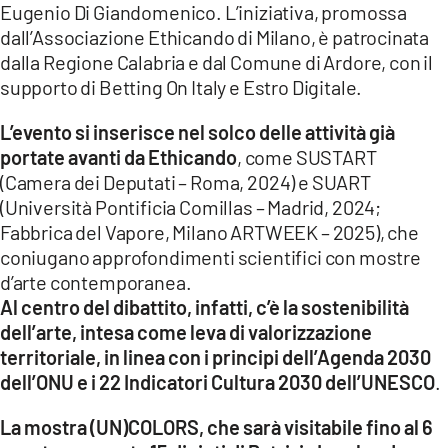
Eugenio Di Giandomenico. L’iniziativa, promossa
dall’Associazione Ethicando di Milano, è patrocinata
LACITYMAG.IT
dalla Regione Calabria e dal Comune di Ardore, con il
ILREGGINO.IT
supporto di Betting On Italy e Estro Digitale.
COSENZACHANNEL.IT
L’evento si inserisce nel solco delle attività già
portate avanti da Ethicando
, come SUSTART
ILVIBONESE.IT
(Camera dei Deputati – Roma, 2024) e SUART
(Università Pontificia Comillas – Madrid, 2024;
CATANZAROCHANNEL.IT
Fabbrica del Vapore, Milano ARTWEEK – 2025), che
LACAPITALENEWS.IT
coniugano approfondimenti scientifici con mostre
d’arte contemporanea.
Al centro del dibattito, infatti, c’è la sostenibilità
App
dell’arte, intesa come leva di valorizzazione
ANDROID
territoriale, in linea con i principi dell’Agenda 2030
dell’ONU e i 22 Indicatori Cultura 2030 dell’UNESCO
.
APPLE
La mostra (UN)COLORS, che sarà visitabile fino al 6