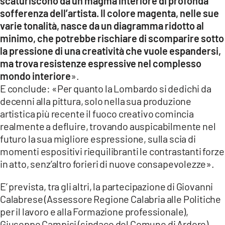
scaturiscono da un magma interiore di profonda
sofferenza dell’artista. Il colore magenta, nelle sue
varie tonalità, nasce da un diagramma ridotto al
minimo, che potrebbe rischiare di scomparire sotto
la pressione di una creatività che vuole espandersi,
ma trova resistenze espressive nel complesso
mondo interiore
».
E conclude: «Per quanto la Lombardo si dedichi da
decenni alla pittura, solo nella sua produzione
artistica più recente il fuoco creativo comincia
realmente a defluire, trovando auspicabilmente nel
futuro la sua migliore espressione, sulla scia di
momenti espositivi riequilibranti le contrastanti forze
in atto, senz’altro forieri di nuove consapevolezze».
E’ prevista, tra gli altri, la partecipazione di Giovanni
Calabrese (Assessore Regione Calabria alle Politiche
per il lavoro e alla Formazione professionale),
Giuseppe Campisi (sindaco del Comune di Ardore),