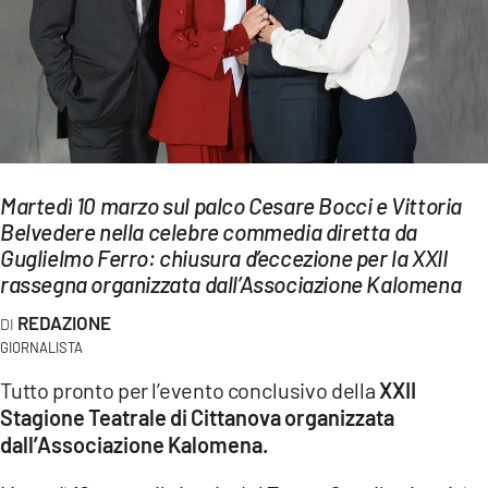
EVENTI
SPORT
Streaming
LAC TV
Martedì 10 marzo sul palco Cesare Bocci e Vittoria
LAC NETWORK
Belvedere nella celebre commedia diretta da
Guglielmo Ferro: chiusura d’eccezione per la XXII
LAC ONAIR
rassegna organizzata dall’Associazione Kalomena
REDAZIONE
LaC
Network
GIORNALISTA
LACPLAY.IT
Tutto pronto per l’evento conclusivo della
XXII
Stagione Teatrale di Cittanova organizzata
LACTV.IT
dall’Associazione Kalomena.
LACONAIR.IT