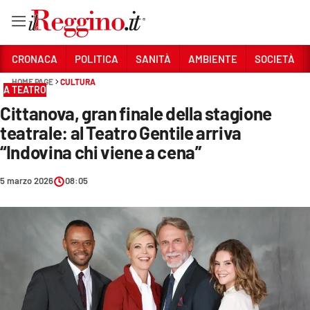
Vai
CRONACA
POLITICA
SANITÀ
AMBIENTE
SOCIETÀ
HOME PAGE
CULTURA
A TEATRO
Sezioni
Cittanova, gran finale della stagione
CRONACA
teatrale: al Teatro Gentile arriva
POLITICA
“Indovina chi viene a cena”
SANITÀ
5 marzo 2026
08:05
AMBIENTE
SOCIETÀ
CULTURA
ECONOMIA E LAVORO