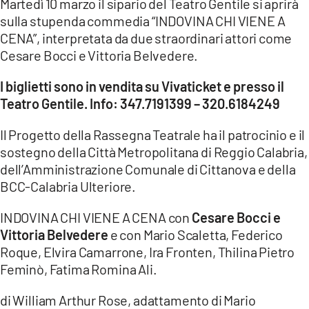
Martedì 10 marzo il sipario del Teatro Gentile si aprirà
sulla stupenda commedia “INDOVINA CHI VIENE A
LACITYMAG.IT
CENA”, interpretata da due straordinari attori come
Cesare Bocci e Vittoria Belvedere.
ILREGGINO.IT
COSENZACHANNEL.IT
I biglietti sono in vendita su Vivaticket e presso il
Teatro Gentile. Info: 347.7191399 – 320.6184249
ILVIBONESE.IT
Il Progetto della Rassegna Teatrale ha il patrocinio e il
CATANZAROCHANNEL.IT
sostegno della Città Metropolitana di Reggio Calabria,
dell’Amministrazione Comunale di Cittanova e della
LACAPITALENEWS.IT
BCC-Calabria Ulteriore.
App
INDOVINA CHI VIENE A CENA con
Cesare Bocci e
Vittoria Belvedere
e con Mario Scaletta, Federico
ANDROID
Roque, Elvira Camarrone, Ira Fronten, Thilina Pietro
APPLE
Feminò, Fatima Romina Ali.
di William Arthur Rose, adattamento di Mario