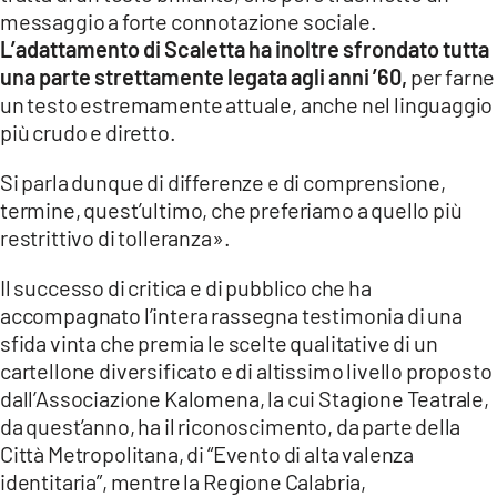
messaggio a forte connotazione sociale.
L’adattamento di Scaletta ha inoltre sfrondato tutta
una parte strettamente legata agli anni ’60,
per farne
un testo estremamente attuale, anche nel linguaggio
più crudo e diretto.
Si parla dunque di differenze e di comprensione,
termine, quest’ultimo, che preferiamo a quello più
restrittivo di tolleranza».
Il successo di critica e di pubblico che ha
accompagnato l’intera rassegna testimonia di una
sfida vinta che premia le scelte qualitative di un
cartellone diversificato e di altissimo livello proposto
dall’Associazione Kalomena, la cui Stagione Teatrale,
da quest’anno, ha il riconoscimento, da parte della
Città Metropolitana, di “Evento di alta valenza
identitaria”, mentre la Regione Calabria,