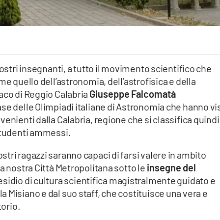
vostri insegnanti, a tutto il movimento scientifico che
me quello dell’astronomia, dell’astrofisica e della
aco di Reggio Calabria
Giuseppe Falcomatà
se delle Olimpiadi italiane di Astronomia che hanno vi
enienti dalla Calabria, regione che si classifica quindi 
 studenti ammessi.
tri ragazzi saranno capaci di farsi valere in ambito
a nostra Città Metropolitana sotto le
insegne del
residio di cultura scientifica magistralmente guidato e
 Misiano e dal suo staff, che costituisce una vera e
torio.