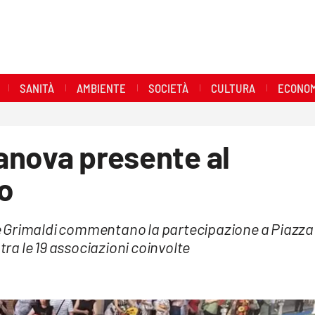
SANITÀ
AMBIENTE
SOCIETÀ
CULTURA
ECONOM
ianova presente al
no
le e Grimaldi commentano la partecipazione a Piazza
i tra le 19 associazioni coinvolte