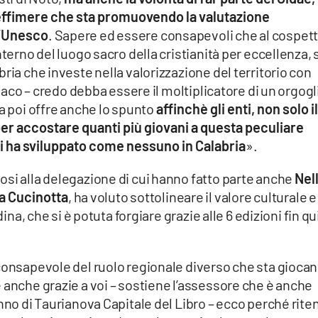
 effimere che sta promuovendo la valutazione
l’Unesco
. Sapere ed essere consapevoli che al cospet
terno del luogo sacro della cristianità per eccellenza, 
ria che investe nella valorizzazione del territorio con
ndaco – credo debba essere il moltiplicatore di un orgogl
a poi offre anche lo spunto
affinchè gli enti, non solo il
r accostare quanti più giovani a questa peculiare
ui ha sviluppato come nessuno in Calabria
».
si alla delegazione di cui hanno fatto parte anche
Nel
a Cucinotta
, ha voluto sottolineare il valore culturale e
dina, che si è potuta forgiare grazie alle 6 edizioni fin qu
 consapevole del ruolo regionale diverso che sta gioca
 anche grazie a voi – sostiene l’assessore che è anche
anno di Taurianova Capitale del Libro – ecco perché rite