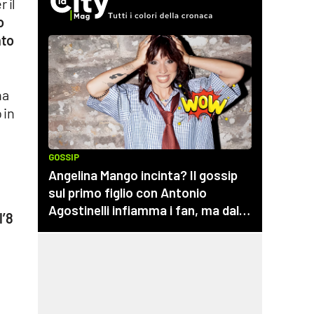
 il
o
nto
na
 in
l’8