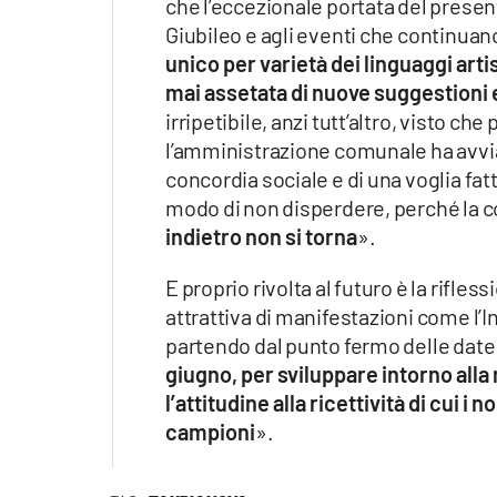
che l’eccezionale portata del presen
Giubileo e agli eventi che continuan
unico per varietà dei linguaggi art
mai assetata di nuove suggestioni 
irripetibile, anzi tutt’altro, visto c
l’amministrazione comunale ha avviat
concordia sociale e di una voglia f
modo di non disperdere, perché la 
indietro non si torna
».
E proprio rivolta al futuro è la rifle
attrattiva di manifestazioni come l’I
partendo dal punto fermo delle date
giugno, per sviluppare intorno alla
l’attitudine alla ricettività di cui 
campioni
».