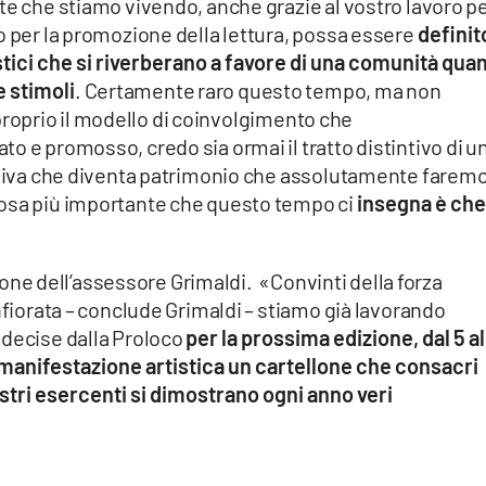
te che stiamo vivendo, anche grazie al vostro lavoro per
o per la promozione della lettura, possa essere
definit
istici che si riverberano a favore di una comunità qua
e stimoli
. Certamente raro questo tempo, ma non
he proprio il modello di coinvolgimento che
o e promosso, credo sia ormai il tratto distintivo di u
attiva che diventa patrimonio che assolutamente faremo
cosa più importante che questo tempo ci
insegna è che
ssione dell’assessore Grimaldi. «Convinti della forza
nfiorata – conclude Grimaldi – stiamo già lavorando
 decise dalla Proloco
per la prossima edizione, dal 5 al
 manifestazione artistica un cartellone che consacri
i nostri esercenti si dimostrano ogni anno veri