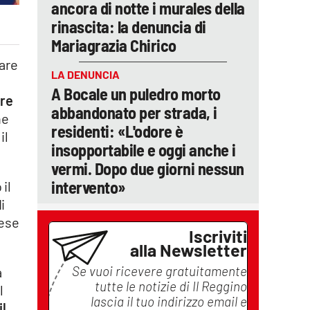
ancora di notte i murales della
rinascita: la denuncia di
Mariagrazia Chirico
dare
LA DENUNCIA
i
A Bocale un puledro morto
ore
abbandonato per strada, i
ne
residenti: «L'odore è
il
insopportabile e oggi anche i
vermi. Dopo due giorni nessun
intervento»
 il
i
vese
Iscriviti
alla Newsletter
Se vuoi ricevere gratuitamente
a
tutte le notizie di
Il Reggino
l
lascia il tuo indirizzo email e
il