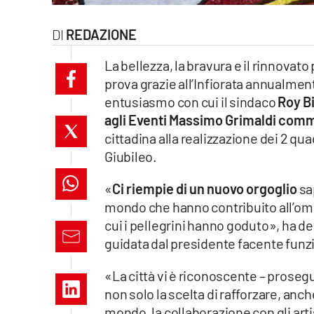
laconair.it
REDAZIONE
lacitymag.it
La bellezza, la bravura e il rinnovat
prova grazie all’Infiorata annualment
ilreggino.it
entusiasmo con cui il sindaco
Roy Bi
agli Eventi Massimo Grimaldi co
cosenzachannel.it
cittadina alla realizzazione dei 2 quad
ilvibonese.it
Giubileo.
catanzarochannel.it
«
Ci riempie di un nuovo orgoglio
sap
mondo che hanno contribuito all’omagg
lacapitalenews.it
cui i pellegrini hanno goduto», ha de
guidata dal presidente facente funz
App
«La città vi è riconoscente – prosegu
Android
non solo la scelta di rafforzare, anch
mondo, la collaborazione con gli arti