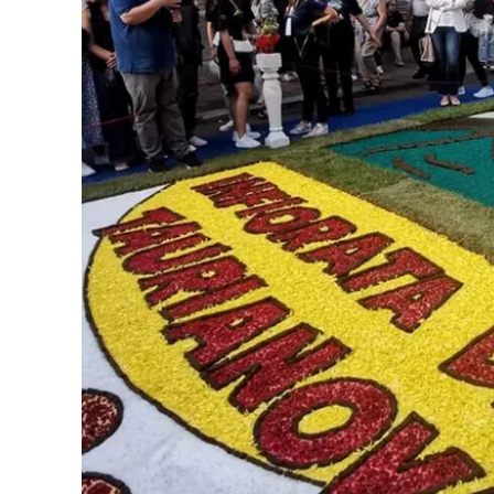
Eventi
Sport
Streaming
LaC TV
Lac Network
LaC OnAir
LaC
Network
lacplay.it
lactv.it