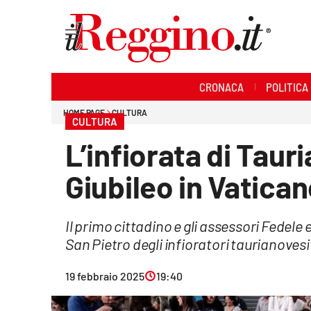
Sezioni
CRONACA
POLITICA
Cronaca
HOME PAGE
CULTURA
CULTURA
Politica
L’infiorata di Taur
Sanità
Giubileo in Vatica
Ambiente
Il primo cittadino e gli assessori Fede
Società
San Pietro degli infioratori taurianoves
Cultura
19 febbraio 2025
19:40
Economia e lavoro