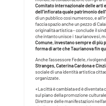
Apple
Comitato internazionale delle arti
dell’infiorata quale patrimonio del
di un pubblico così numeroso, e all’in
faccia spazio anche un pezzo di Calab
Vai
originalità artistica – conclude il si
che intanto unisce i taurianovesi, m
Comune, investano sempre di più pe
forma di arte che Taurianova fin q
Anche l’assessore Fedele, rivolgendo
Stranges, Caterina Cardona e Cinzi
sociale di una identità artistica citta
organizzate.
«La città è cambiata ed è diventata
sul piano della promozione culturale
Direttore delle manifestazioni nell’