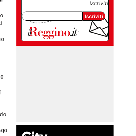
iscriviti
to
Iscriviti
si
io
lo
i
ndo
ngo