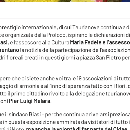
o prestigio internazionale, di cui Taurianova continua a 
e organizzata dalla Proloco, ispirano le dichiarazioni d
asi,
e l’assessore alla Cultura
Maria Fedele e l’assess
mmentano
la notizia della partecipazione dell’associazio
ri floreali creati in questi giorni a piazza San Pietro per 
ere che ci siete anche voi tra le 19 associazioni di tutto
io di armonia e all’inno di speranza fatto con i fiori, d
tto il primo cittadino rivolto alla delegazione tauriano
ioni
Pier Luigi Melara
.
e il sindaco Biasi – perché continua a rivelarsi prezios
e in questa esposizione ammirata da visitatori di tutto i
sti di Noto,
ma anche la volontà di far parte del Cidae, 