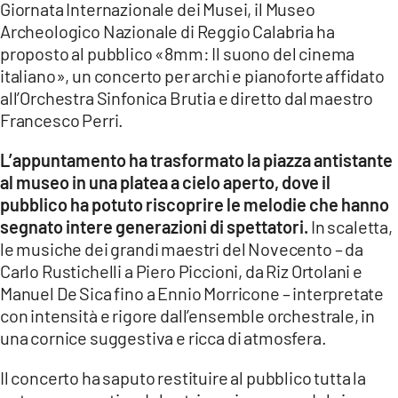
Giornata Internazionale dei Musei, il Museo
Archeologico Nazionale di Reggio Calabria ha
LACITYMAG.IT
proposto al pubblico «8mm: Il suono del cinema
ILREGGINO.IT
italiano», un concerto per archi e pianoforte affidato
all’Orchestra Sinfonica Brutia e diretto dal maestro
COSENZACHANNEL.IT
Francesco Perri.
ILVIBONESE.IT
L’appuntamento ha trasformato la piazza antistante
al museo in una platea a cielo aperto, dove il
CATANZAROCHANNEL.IT
pubblico ha potuto riscoprire le melodie che hanno
LACAPITALENEWS.IT
segnato intere generazioni di spettatori.
In scaletta,
le musiche dei grandi maestri del Novecento – da
Carlo Rustichelli a Piero Piccioni, da Riz Ortolani e
App
Manuel De Sica fino a Ennio Morricone – interpretate
ANDROID
con intensità e rigore dall’ensemble orchestrale, in
una cornice suggestiva e ricca di atmosfera.
APPLE
Il concerto ha saputo restituire al pubblico tutta la