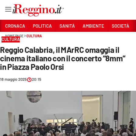
Vai
CRONACA
POLITICA
SANITÀ
AMBIENTE
SOCIETÀ
HOME PAGE
CULTURA
CULTURA
Sezioni
Reggio Calabria, il MArRC omaggia il
CRONACA
cinema italiano con il concerto “8mm”
POLITICA
in Piazza Paolo Orsi
SANITÀ
18 maggio 2025
20:15
AMBIENTE
SOCIETÀ
CULTURA
ECONOMIA E LAVORO