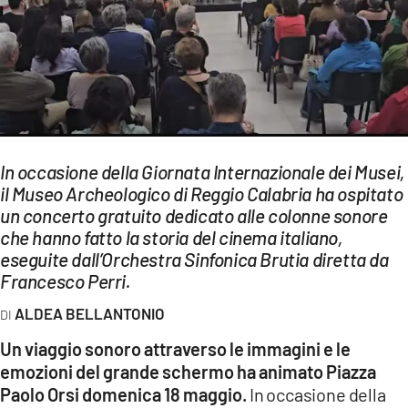
EVENTI
SPORT
Streaming
LAC TV
In occasione della Giornata Internazionale dei Musei,
LAC NETWORK
il Museo Archeologico di Reggio Calabria ha ospitato
un concerto gratuito dedicato alle colonne sonore
LAC ONAIR
che hanno fatto la storia del cinema italiano,
eseguite dall’Orchestra Sinfonica Brutia diretta da
LaC
Francesco Perri.
Network
ALDEA BELLANTONIO
LACPLAY.IT
Un viaggio sonoro attraverso le immagini e le
LACTV.IT
emozioni del grande schermo ha animato Piazza
Paolo Orsi domenica 18 maggio.
In occasione della
LACONAIR.IT