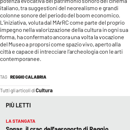
potenza evocativa del patrimonio sonoro del cinema
italiano, tra suggestioni del neorealismo e grandi
colonne sonore del periodo del boom economico.
L’iniziativa, voluta dal MArRC come parte del proprio
impegno nella valorizzazione della cultura in ogni sua
forma, ha confermato ancora una volta la vocazione
del Museo a proporsi come spazio vivo, aperto alla
città e capace di intrecciare l’archeologia con le arti
contemporanee.
TAG
REGGIO CALABRIA
Cultura
Tutti gli articoli di
PIÙ LETTI
LA STANGATA
Sogas, il crac dell’aeroporto di Reggio