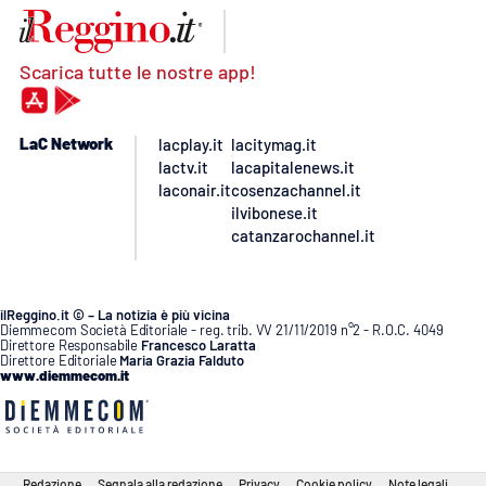
Scarica tutte le nostre app!
LaC Network
lacplay.it
lacitymag.it
lactv.it
lacapitalenews.it
laconair.it
cosenzachannel.it
ilvibonese.it
catanzarochannel.it
ilReggino.it © – La notizia è più vicina
Diemmecom Società Editoriale - reg. trib. VV 21/11/2019 n°2 - R.O.C. 4049
Direttore Responsabile
Francesco Laratta
Direttore Editoriale
Maria Grazia Falduto
www.diemmecom.it
Redazione
Segnala alla redazione
Privacy
Cookie policy
Note legali