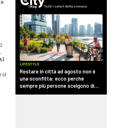
la
do
.
 i
 ci