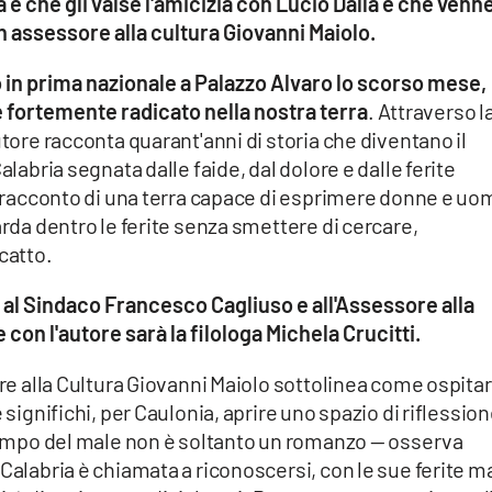
a e che gli valse l'amicizia con Lucio Dalla e che venn
n assessore alla cultura Giovanni Maiolo.
 in prima nazionale a Palazzo Alvaro lo scorso mese,
 fortemente radicato nella nostra terra
. Attraverso l
utore racconta quarant'anni di storia che diventano il
alabria segnata dalle faide, dal dolore e dalle ferite
il racconto di una terra capace di esprimere donne e uo
arda dentro le ferite senza smettere di cercare,
catto.
ati al Sindaco Francesco Cagliuso e all'Assessore alla
 con l'autore sarà la filologa Michela Crucitti.
ore alla Cultura Giovanni Maiolo sottolinea come ospita
 significhi, per Caulonia, aprire uno spazio di riflessio
 tempo del male non è soltanto un romanzo — osserva
 Calabria è chiamata a riconoscersi, con le sue ferite m