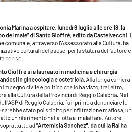
ia Marina a ospitare, lunedì 6 luglio alle ore 18, la
o del male" di Santo Gioffrè, edito da Castelvecchi
. 
 comunale, attraverso l'Assessorato alla Cultura, ha
niziative culturali del paese, per la statura dell'autore e
ta con sé.
to Gioffrè si è laureato in medicina e chirurgia
zandosi in ginecologia e ostetricia.
Alla lunga carriera
impegno civile e politico che lo ha visto, tra l'altro,
ore alla Cultura della Provincia di Reggio Calabria. Nel
ll'ASP di Reggio Calabria, fu il primo a denunciare le
 sarebbe stato poi sciolto per infiltrazione mafiosa, u
fatto un riferimento nella lotta al malaffare. Autore
 soprattutto ad
"Artemisia Sanchez", da cui la Rai ha