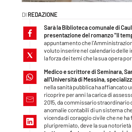
laconair.it
REDAZIONE
lacitymag.it
Sarà la Biblioteca comunale di Caulon
presentazione del romanzo "Il temp
ilreggino.it
appuntamento che l'Amministrazione
voluto inserire nel calendario delle i
cosenzachannel.it
la forza dei temi che la sua opera por
ilvibonese.it
Medico e scrittore di Seminara, San
catanzarochannel.it
all'Università di Messina, specializ
nella sanità pubblica ha affiancato un 
lacapitalenews.it
ricoprire per anni la carica di assess
2015, da commissario straordinario de
anomalie contabili di un sistema che
App
vicenda di coraggio civile che ne ha 
Android
pluripremiato, deve la sua notorietà