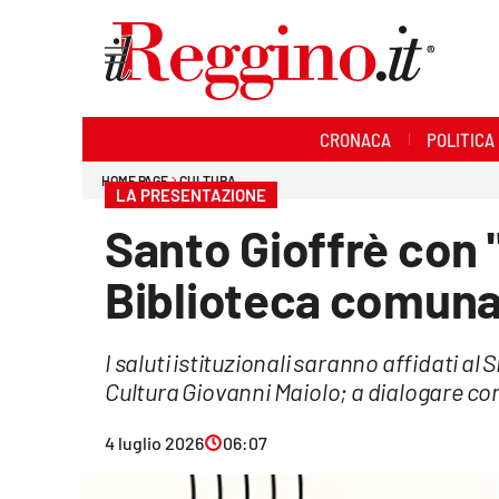
Sezioni
CRONACA
POLITICA
Cronaca
HOME PAGE
CULTURA
LA PRESENTAZIONE
Politica
Santo Gioffrè con "
Sanità
Biblioteca comunal
Ambiente
I saluti istituzionali saranno affidati a
Società
Cultura Giovanni Maiolo; a dialogare con 
Cultura
4 luglio 2026
06:07
Economia e lavoro