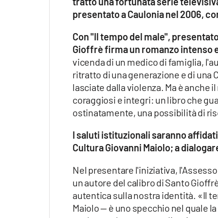
tratto una fortunata serie televisiv
Apple
presentato a Caulonia nel 2006, co
Con "Il tempo del male", presentato
Gioffrè firma un romanzo intenso e
Vai
vicenda di un medico di famiglia, l'a
ritratto di una generazione e di una C
lasciate dalla violenza. Ma è anche 
coraggiosi e integri: un libro che gu
ostinatamente, una possibilità di ris
I saluti istituzionali saranno affid
Cultura Giovanni Maiolo; a dialogare
Nel presentare l'iniziativa, l'Assess
un autore del calibro di Santo Gioffrè
autentica sulla nostra identità. «Il
Maiolo — è uno specchio nel quale la