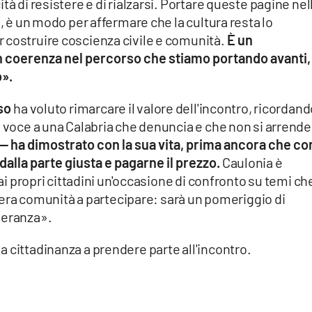
tà di resistere e di rialzarsi. Portare queste pagine nel
e, è un modo per affermare che la cultura resta lo
 costruire coscienza civile e comunità.
È un
 coerenza nel percorso che stiamo portando avanti,
o».
so
ha voluto rimarcare il valore dell'incontro, ricordan
e voce a una Calabria che denuncia e che non si arrende
— ha dimostrato con la sua vita, prima ancora che con
 dalla parte giusta e pagarne il prezzo.
Caulonia è
 ai propri cittadini un'occasione di confronto su temi che
intera comunità a partecipare: sarà un pomeriggio di
peranza».
 cittadinanza a prendere parte all'incontro.