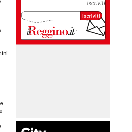
e
iscriviti
Iscriviti
a
mini
re
ne
a