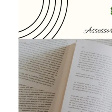
Eventi
Sport
Streaming
LaC TV
Lac Network
LaC OnAir
LaC
Network
lacplay.it
lactv.it