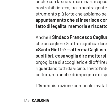
anche con la sua straordinaria capaci
nostra biblioteca, tra la nostra gent
strumento più forte che abbiamo per
appuntamento che si inserisce con
fatto di legalità, memoria e riscatt
Anche il
Sindaco Francesco Cagliu
che accogliere Gioffrè significa dar
«Santo Gioffrè — afferma Cagliuso 
suoi libri, cosa voglia dire mettersi
orgogliosa di accoglierlo e di offrire
riguardano tutti da vicino. Invito l'
cultura, ma anche di impegno e di s
L'Amministrazione comunale invita la
TAG
CAULONIA