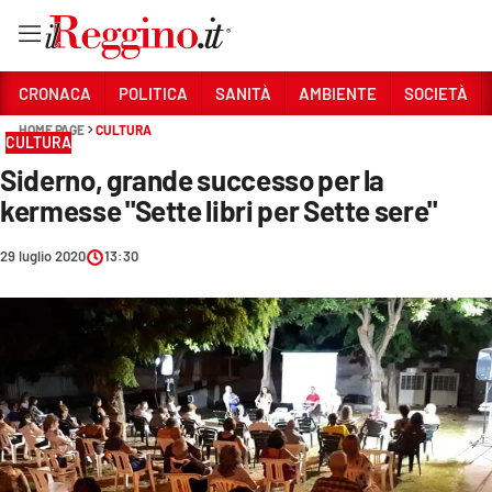
Vai
CRONACA
POLITICA
SANITÀ
AMBIENTE
SOCIETÀ
HOME PAGE
CULTURA
CULTURA
Sezioni
Siderno, grande successo per la
CRONACA
kermesse "Sette libri per Sette sere"
POLITICA
29 luglio 2020
13:30
SANITÀ
AMBIENTE
SOCIETÀ
CULTURA
ECONOMIA E LAVORO