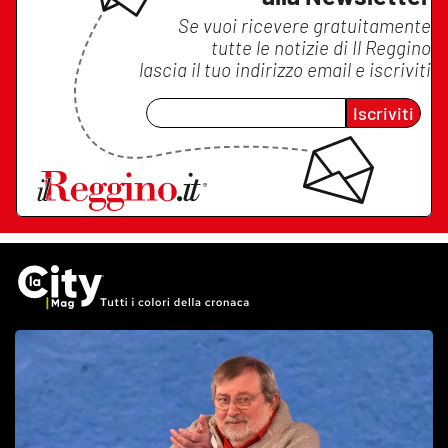
Se vuoi ricevere gratuitamente
tutte le notizie di
Il Reggino
lascia il tuo indirizzo email e iscriviti
Iscriviti