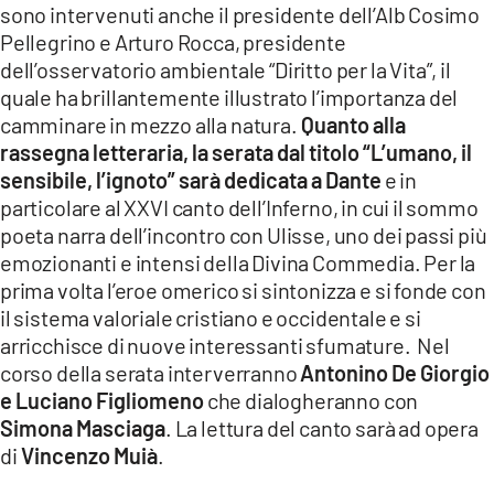
sono intervenuti anche il presidente dell’Alb Cosimo
Pellegrino e Arturo Rocca, presidente
dell’osservatorio ambientale “Diritto per la Vita”, il
quale ha brillantemente illustrato l’importanza del
camminare in mezzo alla natura.
Quanto alla
rassegna letteraria, la serata dal titolo “L’umano, il
sensibile, l’ignoto” sarà dedicata a Dante
e in
particolare al XXVI canto dell’Inferno, in cui il sommo
poeta narra dell’incontro con Ulisse, uno dei passi più
emozionanti e intensi della Divina Commedia. Per la
prima volta l’eroe omerico si sintonizza e si fonde con
il sistema valoriale cristiano e occidentale e si
arricchisce di nuove interessanti sfumature. Nel
corso della serata interverranno
Antonino De Giorgio
e Luciano Figliomeno
che dialogheranno con
Simona Masciaga
. La lettura del canto sarà ad opera
di
Vincenzo Muià
.