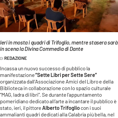
EVENTI
SPORT
Streaming
Ieri in mosta i quadri di Trifoglio, mentre stasera sarà
LAC TV
in scena la Divina Commedia di Dante
LAC NETWORK
REDAZIONE
LAC ONAIR
Incassa un nuovo successo di pubblico la
manifestazione
“Sette Libri per Sette Sere”
LaC
organizzata dall’Associazione Amici del Libro e della
Network
Biblioteca in collaborazione con lo spazio culturale
LACPLAY.IT
“MAG, ladra di libri”. Se durante l’appuntamento
pomeridiano dedicato all’arte a incantare il pubblico è
LACTV.IT
stato, ieri, il pittore
Alberto Trifoglio
con i suoi
ammalianti quadri dedicati alla Calabria più bella, nel
LACONAIR.IT