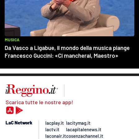
Scarica tutte le nostre app!
LaC Network
lacplay.it
lacitymag.it
lactv.it
lacapitalenews.it
laconair.it
cosenzachannel.it