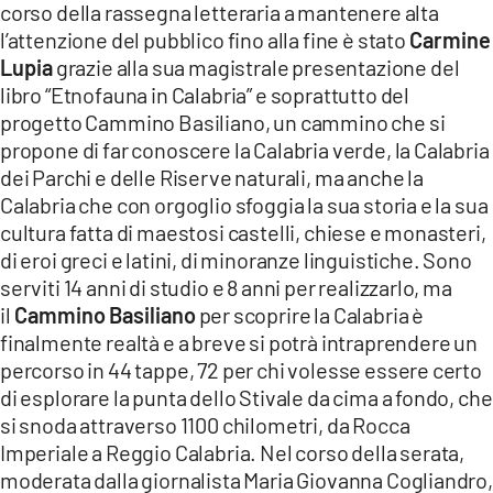
corso della rassegna letteraria a mantenere alta
l’attenzione del pubblico fino alla fine è stato
Carmine
LACITYMAG.IT
Lupia
grazie alla sua magistrale presentazione del
ILREGGINO.IT
libro “Etnofauna in Calabria” e soprattutto del
progetto Cammino Basiliano, un cammino che si
COSENZACHANNEL.IT
propone di far conoscere la Calabria verde, la Calabria
dei Parchi e delle Riserve naturali, ma anche la
ILVIBONESE.IT
Calabria che con orgoglio sfoggia la sua storia e la sua
CATANZAROCHANNEL.IT
cultura fatta di maestosi castelli, chiese e monasteri,
di eroi greci e latini, di minoranze linguistiche. Sono
LACAPITALENEWS.IT
serviti 14 anni di studio e 8 anni per realizzarlo, ma
il
Cammino Basiliano
per scoprire la Calabria è
finalmente realtà e a breve si potrà intraprendere un
App
percorso in 44 tappe, 72 per chi volesse essere certo
ANDROID
di esplorare la punta dello Stivale da cima a fondo, che
si snoda attraverso 1100 chilometri, da Rocca
APPLE
Imperiale a Reggio Calabria. Nel corso della serata,
moderata dalla giornalista Maria Giovanna Cogliandro,