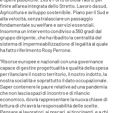
finire all’area integrata dello Stretto. Lavoro da sud,
Agricoltura e sviluppo sostenibile. Piano per il Sud e
alta velocità, senza tralasciare un passaggio
fondamentale su welfare e servizi essenziali.
Insomma un intervento condiviso a 360 gradi dal
gruppo dirigente, che ha ribadito la centralità del
sistema di impermeabilizzazione di legalità al quale
ha fatto riferimento Rosy Perrone.
“Risorse europee e nazionali con una governance
capace di gestire progettualità e qualità della spesa
per rilanciare il nostro territorio, il nostro indotto, la
nostra socialità e soprattutto il dato occupazionale.
Saper contenere le paure relative ad una pandemia
che non lascia spazi di incontro e di rilancio
economico, dovrà rappresentare la nuova chiave di
lettura di chi avrà la responsabilità delle scelte.
Pensare ai lavoratori, ai precari, ai tirocinanti, e a chi