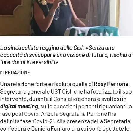
EVENTI
SPORT
Streaming
La sindacalista reggina della Cisl: «Senza una
LAC TV
capacità di sviluppare una visione di futuro, rischia di
LAC NETWORK
fare danni irreversibili»
REDAZIONE
LAC ONAIR
Una relazione forte e risoluta quella di
Rosy Perrone
,
LaC
Segretaria generale UST Cisl, che ha focalizzato il suo
Network
intervento, durante il Consiglio generale svoltosi in
LACPLAY.IT
digital meeting
, sulle questioni portanti riguardanti la
fase post Covid. Anzi, la Segretaria Perrone l’ha
LACTV.IT
definita fase ‘Covid-2’. Alla presenza della Segretaria
confederale Daniela Fumarola, a cui sono spettate le
LACONAIR.IT