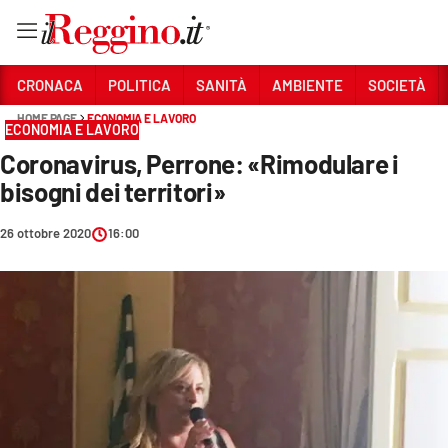
Vai
CRONACA
POLITICA
SANITÀ
AMBIENTE
SOCIETÀ
HOME PAGE
ECONOMIA E LAVORO
ECONOMIA E LAVORO
Sezioni
Coronavirus, Perrone: «Rimodulare i
CRONACA
bisogni dei territori»
POLITICA
26 ottobre 2020
16:00
SANITÀ
AMBIENTE
SOCIETÀ
CULTURA
ECONOMIA E LAVORO