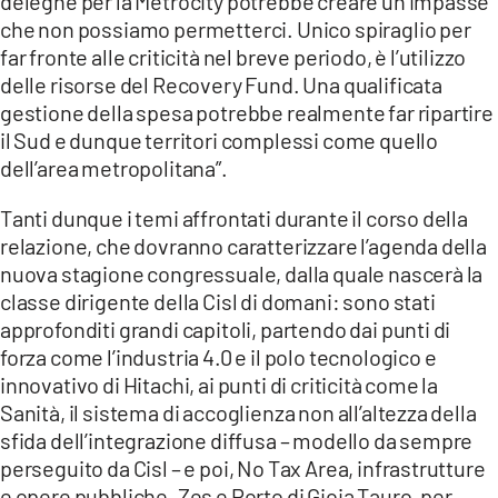
deleghe per la Metrocity potrebbe creare un’impasse
che non possiamo permetterci. Unico spiraglio per
far fronte alle criticità nel breve periodo, è l’utilizzo
delle risorse del Recovery Fund. Una qualificata
gestione della spesa potrebbe realmente far ripartire
il Sud e dunque territori complessi come quello
dell’area metropolitana”.
Tanti dunque i temi affrontati durante il corso della
relazione, che dovranno caratterizzare l’agenda della
nuova stagione congressuale, dalla quale nascerà la
classe dirigente della Cisl di domani: sono stati
approfonditi grandi capitoli, partendo dai punti di
forza come l’industria 4.0 e il polo tecnologico e
innovativo di Hitachi, ai punti di criticità come la
Sanità, il sistema di accoglienza non all’altezza della
sfida dell’integrazione diffusa – modello da sempre
perseguito da Cisl – e poi, No Tax Area, infrastrutture
e opere pubbliche. Zes e Porto di Gioia Tauro, per