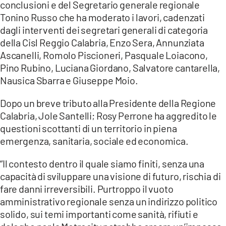
conclusioni e del Segretario generale regionale
Tonino Russo che ha moderato i lavori, cadenzati
LACITYMAG.IT
dagli interventi dei segretari generali di categoria
ILREGGINO.IT
della Cisl Reggio Calabria, Enzo Sera, Annunziata
Ascanelli, Romolo Piscioneri, Pasquale Loiacono,
COSENZACHANNEL.IT
Pino Rubino, Luciana Giordano, Salvatore cantarella,
Nausica Sbarra e Giuseppe Moio.
ILVIBONESE.IT
Dopo un breve tributo alla Presidente della Regione
CATANZAROCHANNEL.IT
Calabria, Jole Santelli; Rosy Perrone ha aggredito le
LACAPITALENEWS.IT
questioni scottanti di un territorio in piena
emergenza, sanitaria, sociale ed economica.
App
“Il contesto dentro il quale siamo finiti, senza una
ANDROID
capacità di sviluppare una visione di futuro, rischia di
fare danni irreversibili. Purtroppo il vuoto
APPLE
amministrativo regionale senza un indirizzo politico
solido, sui temi importanti come sanità, rifiuti e