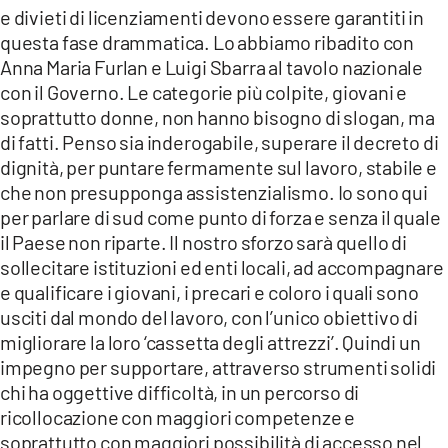
e divieti di licenziamenti devono essere garantiti in
questa fase drammatica. Lo abbiamo ribadito con
Anna Maria Furlan e Luigi Sbarra al tavolo nazionale
con il Governo. Le categorie più colpite, giovani e
soprattutto donne, non hanno bisogno di slogan, ma
di fatti. Penso sia inderogabile, superare il decreto di
dignità, per puntare fermamente sul lavoro, stabile e
che non presupponga assistenzialismo. Io sono qui
per parlare di sud come punto di forza e senza il quale
il Paese non riparte. Il nostro sforzo sarà quello di
sollecitare istituzioni ed enti locali, ad accompagnare
e qualificare i giovani, i precari e coloro i quali sono
usciti dal mondo del lavoro, con l’unico obiettivo di
migliorare la loro ‘cassetta degli attrezzi’. Quindi un
impegno per supportare, attraverso strumenti solidi
chi ha oggettive difficoltà, in un percorso di
ricollocazione con maggiori competenze e
soprattutto con maggiori possibilità di accesso nel