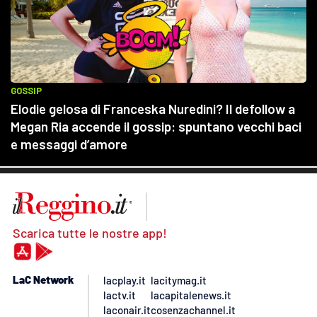
Scarica tutte le nostre app!
LaC Network
lacplay.it
lacitymag.it
lactv.it
lacapitalenews.it
laconair.it
cosenzachannel.it