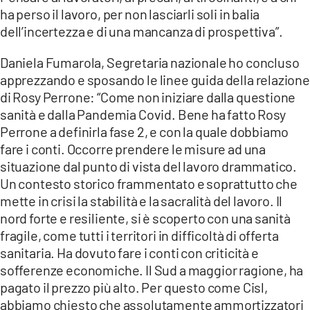
ha perso il lavoro, per non lasciarli soli in balia
dell’incertezza e di una mancanza di prospettiva”.
Daniela Fumarola, Segretaria nazionale ho concluso
apprezzando e sposando le linee guida della relazione
di Rosy Perrone: “Come non iniziare dalla questione
sanità e dalla Pandemia Covid. Bene ha fatto Rosy
Perrone a definirla fase 2, e con la quale dobbiamo
fare i conti. Occorre prendere le misure ad una
situazione dal punto di vista del lavoro drammatico.
Un contesto storico frammentato e soprattutto che
mette in crisi la stabilità e la sacralità del lavoro. Il
nord forte e resiliente, si è scoperto con una sanità
fragile, come tutti i territori in difficoltà di offerta
sanitaria. Ha dovuto fare i conti con criticità e
sofferenze economiche. Il Sud a maggior ragione, ha
pagato il prezzo più alto. Per questo come Cisl,
abbiamo chiesto che assolutamente ammortizzatori