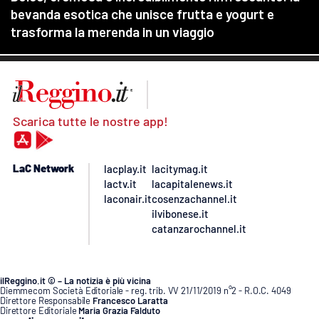
Scarica tutte le nostre app!
LaC Network
lacplay.it
lacitymag.it
lactv.it
lacapitalenews.it
laconair.it
cosenzachannel.it
ilvibonese.it
catanzarochannel.it
ilReggino.it © – La notizia è più vicina
Diemmecom Società Editoriale - reg. trib. VV 21/11/2019 n°2 - R.O.C. 4049
Direttore Responsabile
Francesco Laratta
Direttore Editoriale
Maria Grazia Falduto