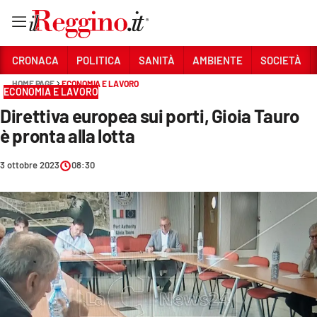
Vai
CRONACA
POLITICA
SANITÀ
AMBIENTE
SOCIETÀ
HOME PAGE
ECONOMIA E LAVORO
ECONOMIA E LAVORO
Sezioni
Direttiva europea sui porti, Gioia Tauro
CRONACA
è pronta alla lotta
POLITICA
3 ottobre 2023
08:30
SANITÀ
AMBIENTE
SOCIETÀ
CULTURA
ECONOMIA E LAVORO