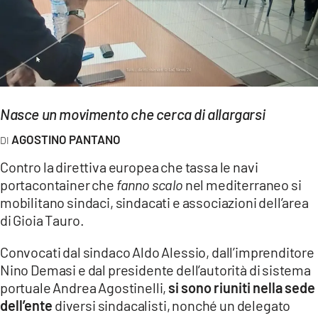
EVENTI
SPORT
Streaming
Nasce un movimento che cerca di allargarsi
LAC TV
AGOSTINO PANTANO
LAC NETWORK
Contro la direttiva europea che tassa le navi
LAC ONAIR
portacontainer che
fanno scalo
nel mediterraneo si
mobilitano sindaci, sindacati e associazioni dell’area
LaC
di Gioia Tauro.
Network
Convocati dal sindaco Aldo Alessio, dall’imprenditore
LACPLAY.IT
Nino Demasi e dal presidente dell’autorità di sistema
LACTV.IT
portuale Andrea Agostinelli,
si sono riuniti nella sede
dell’ente
diversi sindacalisti, nonché un delegato
LACONAIR.IT