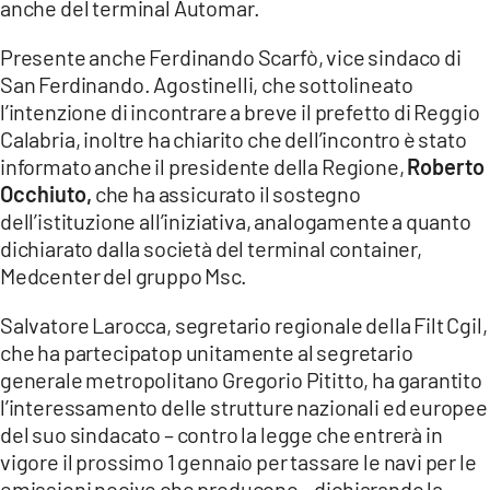
anche del terminal Automar.
LACITYMAG.IT
Presente anche Ferdinando Scarfò, vice sindaco di
San Ferdinando. Agostinelli, che sottolineato
ILREGGINO.IT
l’intenzione di incontrare a breve il prefetto di Reggio
COSENZACHANNEL.IT
Calabria, inoltre ha chiarito che dell’incontro è stato
informato anche il presidente della Regione,
Roberto
ILVIBONESE.IT
Occhiuto,
che ha assicurato il sostegno
dell’istituzione all’iniziativa, analogamente a quanto
CATANZAROCHANNEL.IT
dichiarato dalla società del terminal container,
Medcenter del gruppo Msc.
LACAPITALENEWS.IT
Salvatore Larocca, segretario regionale della Filt Cgil,
App
che ha partecipatop unitamente al segretario
ANDROID
generale metropolitano Gregorio Pititto, ha garantito
l’interessamento delle strutture nazionali ed europee
APPLE
del suo sindacato – contro la legge che entrerà in
vigore il prossimo 1 gennaio per tassare le navi per le
emissioni nocive che producono – dichiarando la