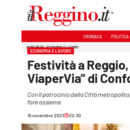
Sezioni
CRONACA
POLITICA
Cronaca
HOME PAGE
ECONOMIA E LAVORO
ECONOMIA E LAVORO
Politica
Festività a Reggio,
Sanità
ViaperVia” di Con
Ambiente
Con il patrocinio della Città metropolita
Società
fare assieme
Cultura
15 novembre 2023
22:30
Economia e lavoro