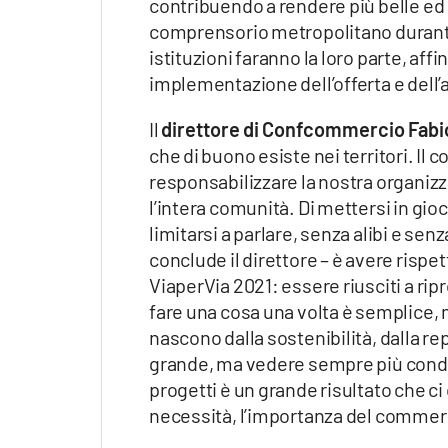
contribuendo a rendere più belle ed a
comprensorio metropolitano durante 
istituzioni faranno la loro parte, aff
implementazione dell’offerta e dell’a
Il
direttore di Confcommercio Fabio
che di buono esiste nei territori. Il
responsabilizzare la nostra organizzaz
l’intera comunità. Di mettersi in gioc
limitarsi a parlare, senza alibi e sen
conclude il direttore – è avere rispet
ViaperVia 2021: essere riusciti a rip
fare una cosa una volta è semplice, ma 
nascono dalla sostenibilità, dalla re
grande, ma vedere sempre più condiv
progetti è un grande risultato che c
necessità, l’importanza del commerc