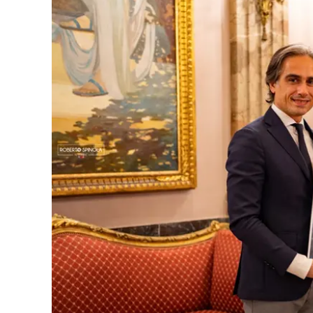
Eventi
Sport
Streaming
LaC TV
Lac Network
LaC OnAir
LaC
Network
lacplay.it
lactv.it