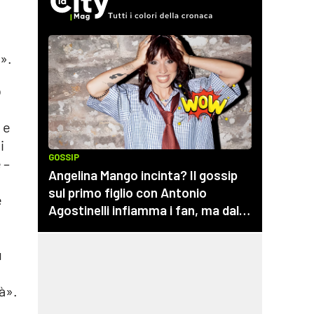
o».
ò
 e
i
 –
é
ù
à».