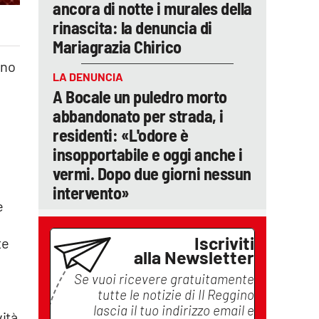
ancora di notte i murales della
rinascita: la denuncia di
Mariagrazia Chirico
gno
LA DENUNCIA
A Bocale un puledro morto
abbandonato per strada, i
residenti: «L'odore è
insopportabile e oggi anche i
vermi. Dopo due giorni nessun
intervento»
e
Iscriviti
te
alla Newsletter
Se vuoi ricevere gratuitamente
tutte le notizie di
Il Reggino
lascia il tuo indirizzo email e
vità