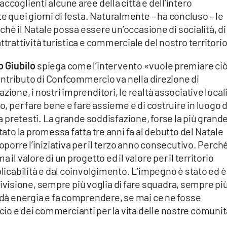
ccoglienti alcune aree della città e dell’intero
quei giorni di festa. Naturalmente – ha concluso – le
inchè il Natale possa essere un’occasione di socialità, di
ttrattività turistica e commerciale del nostro territori
 Giubilo
spiega come l’intervento «vuole premiare ci
 contributo di Confcommercio va nella direzione di
ione, i nostri imprenditori, le realtà associative locali
o, per fare bene e fare assieme e di costruire in luogo d
za pretesti. La grande soddisfazione, forse la più grande
tato la promessa fatta tre anni fa al debutto del Natale
roporre l’iniziativa per il terzo anno consecutivo. Perch
il valore di un progetto ed il valore per il territorio
plicabilità e dal coinvolgimento. L’impegno è stato ed è
isione, sempre più voglia di fare squadra, sempre pi
i dà energia e fa comprendere, se mai ce ne fosse
io e dei commercianti per la vita delle nostre comunit