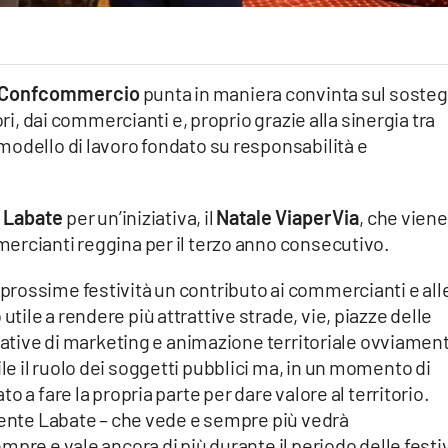
Confcommercio
punta in maniera convinta sul soste
ori, dai commercianti e, proprio grazie alla sinergia tra
modello di lavoro fondato su responsabilità e
 Labate
per un’iniziativa, il
Natale ViaperVia
, che viene
ercianti reggina per il terzo anno consecutivo.
rossime festività un contributo ai commercianti e all
ile a rendere più attrattive strade, vie, piazze delle
ziative di marketing e animazione territoriale ovviamen
 il ruolo dei soggetti pubblici ma, in un momento di
 a fare la propria parte per dare valore al territorio.
idente Labate – che vede e sempre più vedrà
pre e vale ancora di più durante il periodo delle festi