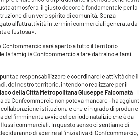
giusta atmosfera, il giusto decoro è fondamentale per la
costruzione di un vero spirito di comunità. Senza
ato all’attrattività in termini commerciali generata da
ata e festosa».
 Confommercio sarà aperto a tutto il territorio
lla famiglia Confcommercio a fare da traino e farsi
punta a responsabilizzare e coordinare le attività che il
, del nostro territorio, intendono realizzare per il
aco della Città Metropolitana Giuseppe Falcomatà
– I
ssa da Confcommercio non poteva mancare – ha aggiunto
a collaborazione istituzionale che è in grado di produrre
sta dell’imminente avvio del periodo natalizio che è da
flussi commerciali. In questo senso ci sentiamo di
 decideranno di aderire all’iniziativa di Confcommercio,