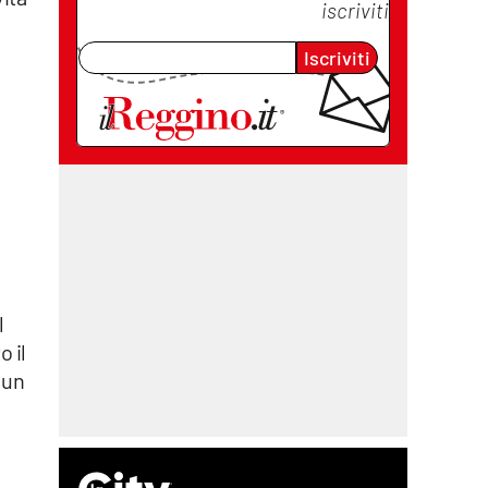
iscriviti
Iscriviti
l
 il
 un