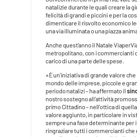
Apple
natalizie durante le quali creare la 
felicità di grandi e piccini e per la 
dimenticare il risvolto economico leg
una via illuminata o una piazza anim
Vai
Anche quest’anno il Natale ViaperVia
metropolitano, con i commercianti de
carico di una parte delle spese.
«È un’iniziativa di grande valore che 
mondo delle imprese, piccole e grandi
periodo natalizi – ha affermato il
sind
nostro sostegno all’attività promo
primo Cittadino – nell’ottica di quell
valore aggiunto, in particolare in vi
sempre una fase determinante per i 
ringraziare tutti i commercianti che