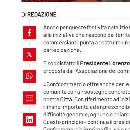
laconair.it
REDAZIONE
lacitymag.it
Anche per queste festività natalizie
alle iniziative che nascono dai territ
ilreggino.it
commercianti, punta a costruire un 
partecipazione.
cosenzachannel.it
È soddisfatto il
Presidente Lorenzo
ilvibonese.it
proposta dall’Associazione dei comm
catanzarochannel.it
«Confcommercio offre anche per le p
comunità con un sostegno concreto ut
lacapitalenews.it
nostre Città. Con riferimento ad ini
rimane importante ed imprescindibile
App
difficoltà generale, ognuno è chiamato
Android
Questo principio – continua il pres
Confcommercio in prima fila, vale sem