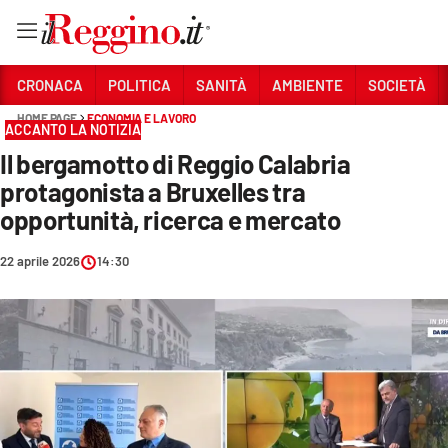
Vai
CRONACA
POLITICA
SANITÀ
AMBIENTE
SOCIETÀ
HOME PAGE
ECONOMIA E LAVORO
ACCANTO LA NOTIZIA
Sezioni
Il bergamotto di Reggio Calabria
CRONACA
protagonista a Bruxelles tra
POLITICA
opportunità, ricerca e mercato
SANITÀ
22 aprile 2026
14:30
AMBIENTE
SOCIETÀ
CULTURA
ECONOMIA E LAVORO