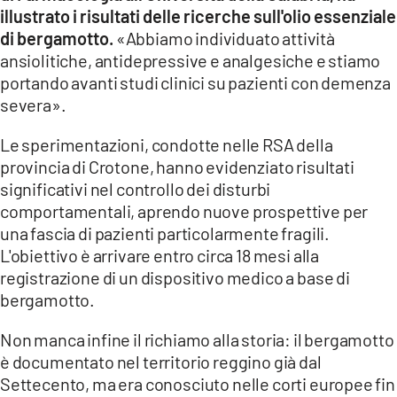
illustrato i risultati delle ricerche sull'olio essenziale
di bergamotto.
«Abbiamo individuato attività
ansiolitiche, antidepressive e analgesiche e stiamo
portando avanti studi clinici su pazienti con demenza
severa».
Le sperimentazioni, condotte nelle RSA della
provincia di Crotone, hanno evidenziato risultati
significativi nel controllo dei disturbi
comportamentali, aprendo nuove prospettive per
una fascia di pazienti particolarmente fragili.
L'obiettivo è arrivare entro circa 18 mesi alla
registrazione di un dispositivo medico a base di
bergamotto.
Non manca infine il richiamo alla storia: il bergamotto
è documentato nel territorio reggino già dal
Settecento, ma era conosciuto nelle corti europee fin