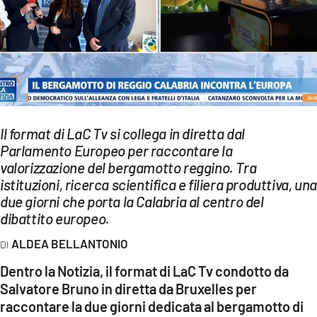
EVENTI
SPORT
Streaming
LAC TV
Il format di LaC Tv si collega in diretta dal
LAC NETWORK
Parlamento Europeo per raccontare la
valorizzazione del bergamotto reggino. Tra
LAC ONAIR
istituzioni, ricerca scientifica e filiera produttiva, una
due giorni che porta la Calabria al centro del
LaC
dibattito europeo.
Network
ALDEA BELLANTONIO
LACPLAY.IT
Dentro la Notizia, il format di LaC Tv condotto da
LACTV.IT
Salvatore Bruno in diretta da Bruxelles per
raccontare la due giorni dedicata al bergamotto di
LACONAIR.IT