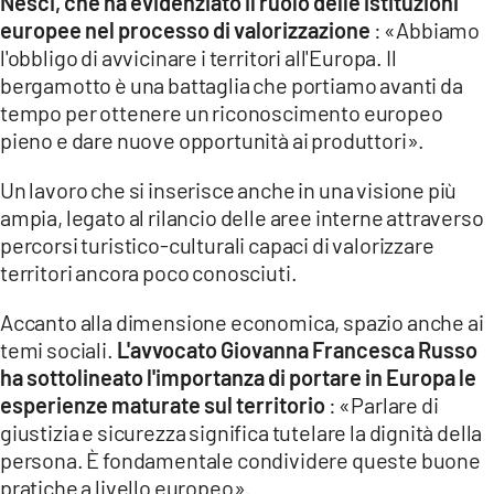
Nesci, che ha evidenziato il ruolo delle istituzioni
europee nel processo di valorizzazione
: «Abbiamo
l'obbligo di avvicinare i territori all'Europa. Il
bergamotto è una battaglia che portiamo avanti da
tempo per ottenere un riconoscimento europeo
pieno e dare nuove opportunità ai produttori».
Un lavoro che si inserisce anche in una visione più
ampia, legato al rilancio delle aree interne attraverso
percorsi turistico-culturali capaci di valorizzare
territori ancora poco conosciuti.
Accanto alla dimensione economica, spazio anche ai
temi sociali.
L'avvocato Giovanna Francesca Russo
ha sottolineato l'importanza di portare in Europa le
esperienze maturate sul territorio
: «Parlare di
giustizia e sicurezza significa tutelare la dignità della
persona. È fondamentale condividere queste buone
pratiche a livello europeo».