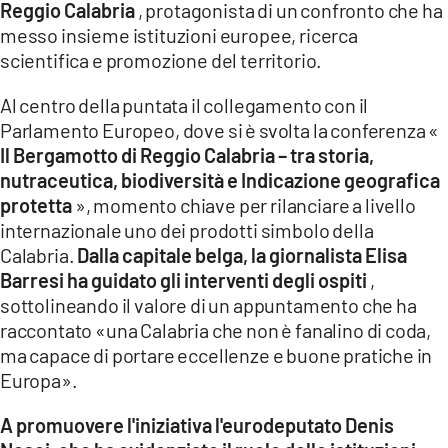
Reggio Calabria
, protagonista di un confronto che ha
messo insieme istituzioni europee, ricerca
LACITYMAG.IT
scientifica e promozione del territorio.
ILREGGINO.IT
Al centro della puntata il collegamento con il
COSENZACHANNEL.IT
Parlamento Europeo, dove si è svolta la conferenza «
Il Bergamotto di Reggio Calabria – tra storia,
ILVIBONESE.IT
nutraceutica, biodiversità e Indicazione geografica
protetta
», momento chiave per rilanciare a livello
CATANZAROCHANNEL.IT
internazionale uno dei prodotti simbolo della
LACAPITALENEWS.IT
Calabria.
Dalla capitale belga, la giornalista Elisa
Barresi ha guidato gli interventi degli ospiti
,
sottolineando il valore di un appuntamento che ha
App
raccontato «una Calabria che non è fanalino di coda,
ANDROID
ma capace di portare eccellenze e buone pratiche in
Europa».
APPLE
A promuovere l'iniziativa l'eurodeputato Denis