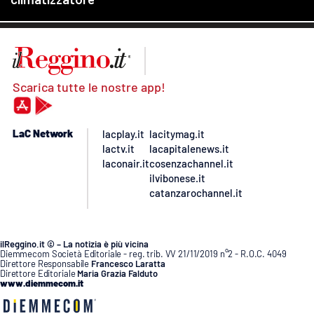
Scarica tutte le nostre app!
LaC Network
lacplay.it
lacitymag.it
lactv.it
lacapitalenews.it
laconair.it
cosenzachannel.it
ilvibonese.it
catanzarochannel.it
ilReggino.it © – La notizia è più vicina
Diemmecom Società Editoriale - reg. trib. VV 21/11/2019 n°2 - R.O.C. 4049
Direttore Responsabile
Francesco Laratta
Direttore Editoriale
Maria Grazia Falduto
www.diemmecom.it