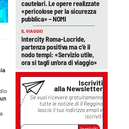
cautelari. Le opere realizzate
«pericolose per la sicurezza
pubblica» – NOMI
IL VIAGGIO
Intercity Roma-Locride,
partenza positiva ma c'è il
nodo tempi: «Servizio utile,
ora si tagli un'ora di viaggio»
sia
Iscriviti
alla Newsletter
udio
Se vuoi ricevere gratuitamente
 un
tutte le notizie di
Il Reggino
lascia il tuo indirizzo email e
la
iscriviti
Iscriviti