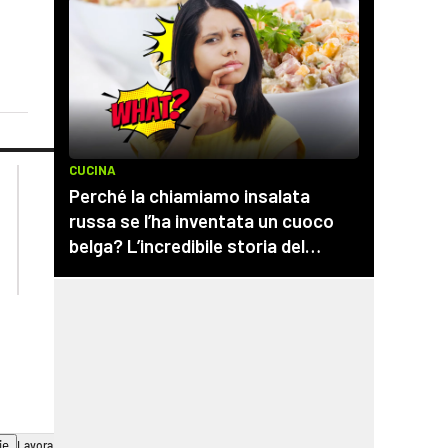
lacplay.it
lacitymag.it
lactv.it
lacapitalenews.it
laconair.it
cosenzachannel.it
ilvibonese.it
catanzarochannel.it
ie
Lavora con noi