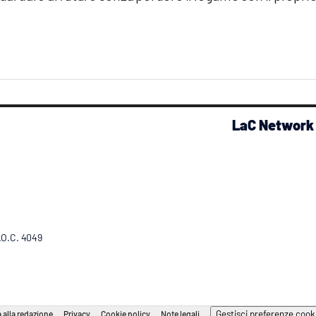
LaC Network
R.O.C. 4049
Gestisci preferenze cook
 alla redazione
Privacy
Cookie policy
Note legali