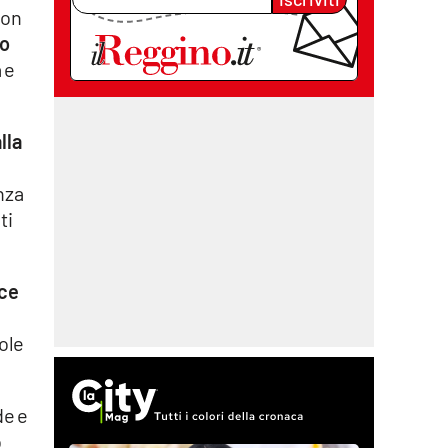
con
po
 e
lla
nza
ti
nce
ole
de e
o