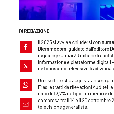
laconair.it
lacitymag.it
REDAZIONE
ilreggino.it
Il 2025 si avvia a chiudersi con
numer
cosenzachannel.it
Diemmecom,
guidato dall’editore
D
raggiunge ormai 20 milioni di contatti
ilvibonese.it
informazione e piattaforme digital
catanzarochannel.it
nel consumo televisivo tradizional
Un risultato che acquista ancora più 
lacapitalenews.it
Frasi e tratti da rilevazioni Auditel: a l
calo del 7,7% nel giorno medio e de
App
compresa tra il 14 e il 20 settembre 
Android
televisione generalista.