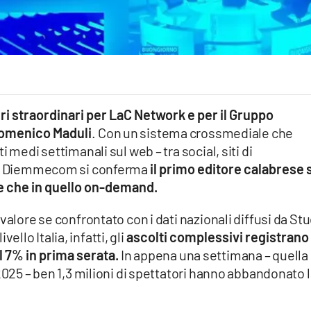
i straordinari per LaC Network e per il Gruppo
omenico Maduli
. Con un sistema crossmediale che
 medi settimanali sul web – tra social, siti di
i – Diemmecom si conferma
il primo editore calabrese 
e che in quello on-demand.
valore se confrontato con i dati nazionali diffusi da St
ivello Italia, infatti, gli
ascolti complessivi registrano
l 7% in prima serata.
In appena una settimana – quella
2025 – ben 1,3 milioni di spettatori hanno abbandonato 