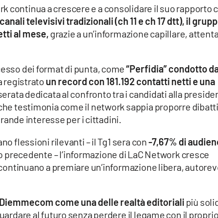
k continua a crescere e a consolidare il suo rapporto 
canali televisivi tradizionali (ch 11 e ch 17 dtt), il grup
tti al mese,
grazie a un’informazione capillare, attenta
cesso dei format di punta, come
“Perfidia” condotto da
 registrato
un record con 181.192 contatti netti e una
serata dedicata al confronto tra i candidati alla preside
 che testimonia come il network sappia proporre dibatti
 grande interesse per i cittadini.
no flessioni rilevanti – il Tg1 sera con
-7,67% di audie
no precedente – l’informazione di LaC Network cresce
he continuano a premiare un’informazione libera, autorev
Diemmecom come una delle realtà editoriali
più soli
guardare al futuro senza perdere il legame con il propri