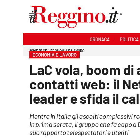
Sezioni
CRONACA
POLITICA
Cronaca
HOME PAGE
ECONOMIA E LAVORO
ECONOMIA E LAVORO
Politica
LaC vola, boom di a
Sanità
contatti web: il N
Ambiente
leader e sfida il ca
Società
Mentre in Italia gli ascolti complessivi 
Cultura
in prima serata, il gruppo che fa capo 
suo rapporto telespettatori e utenti
Economia e lavoro