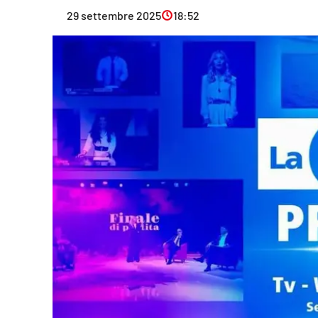
Eventi
29 settembre 2025
18:52
Sport
Streaming
LaC TV
Lac Network
LaC OnAir
LaC
Network
lacplay.it
lactv.it