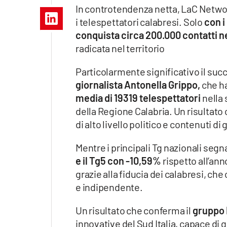
Apple
In controtendenza netta, LaC Networ
i telespettatori calabresi. Solo
con i 
conquista circa 200.000 contatti ne
radicata nel territorio
Vai
Particolarmente significativo il suc
giornalista Antonella Grippo,
che ha
media di 19319 telespettatori
nella 
della Regione Calabria. Un risultato
di alto livello politico e contenuti di
Mentre i principali Tg nazionali segna
e il Tg5 con -10,59%
rispetto all’an
grazie alla fiducia dei calabresi, c
e indipendente.
Un risultato che conferma il
gruppo 
innovative del Sud Italia, capace di 