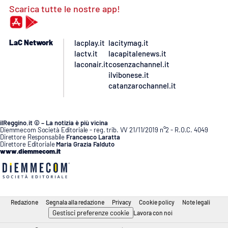
Scarica tutte le nostre app!
LaC Network
lacplay.it
lacitymag.it
lactv.it
lacapitalenews.it
laconair.it
cosenzachannel.it
ilvibonese.it
catanzarochannel.it
ilReggino.it © – La notizia è più vicina
Diemmecom Società Editoriale - reg. trib. VV 21/11/2019 n°2 - R.O.C. 4049
Direttore Responsabile
Francesco Laratta
Direttore Editoriale
Maria Grazia Falduto
www.diemmecom.it
Redazione
Segnala alla redazione
Privacy
Cookie policy
Note legali
Gestisci preferenze cookie
Lavora con noi