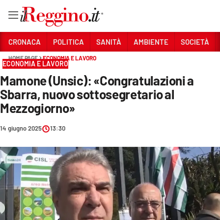
Vai
CRONACA
POLITICA
SANITÀ
AMBIENTE
SOCIETÀ
HOME PAGE
ECONOMIA E LAVORO
ECONOMIA E LAVORO
Sezioni
Mamone (Unsic): «Congratulazioni a
CRONACA
Sbarra, nuovo sottosegretario al
POLITICA
Mezzogiorno»
SANITÀ
14 giugno 2025
13:30
AMBIENTE
SOCIETÀ
CULTURA
ECONOMIA E LAVORO