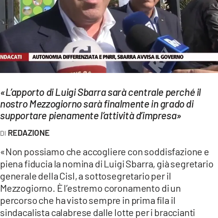
EVENTI
SPORT
Streaming
LAC TV
«L’apporto di Luigi Sbarra sarà centrale perché il
LAC NETWORK
nostro Mezzogiorno sarà finalmente in grado di
supportare pienamente l’attività d’impresa»
LAC ONAIR
REDAZIONE
LaC
«Non possiamo che accogliere con soddisfazione e
Network
piena fiducia la nomina di Luigi Sbarra, già segretario
LACPLAY.IT
generale della Cisl, a sottosegretario per il
Mezzogiorno. È l’estremo coronamento di un
LACTV.IT
percorso che ha visto sempre in prima fila il
sindacalista calabrese dalle lotte per i braccianti
LACONAIR.IT