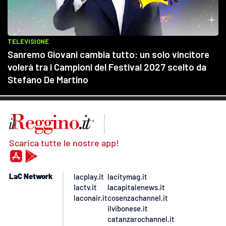
Scarica tutte le nostre app!
LaC Network
lacplay.it
lacitymag.it
lactv.it
lacapitalenews.it
laconair.it
cosenzachannel.it
ilvibonese.it
catanzarochannel.it