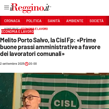
Vai
CRONACA
POLITICA
SANITÀ
AMBIENTE
SOCIETÀ
HOME PAGE
ECONOMIA E LAVORO
ECONOMIA E LAVORO
Sezioni
Melito Porto Salvo, la Cisl Fp: «Prime
CRONACA
buone prassi amministrative a favore
POLITICA
dei lavoratori comunali»
SANITÀ
2 settembre 2025
20:00
AMBIENTE
SOCIETÀ
CULTURA
ECONOMIA E LAVORO