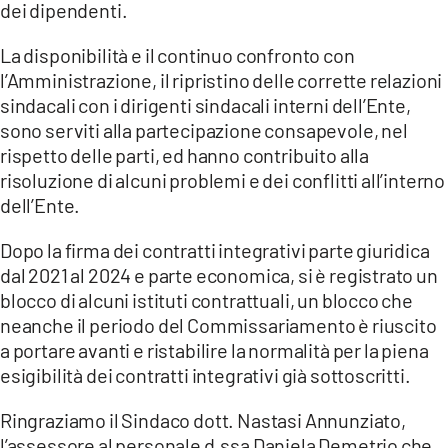
dei dipendenti.
LACITYMAG.IT
La disponibilità e il continuo confronto con
l’Amministrazione, il ripristino delle corrette relazioni
ILREGGINO.IT
sindacali con i dirigenti sindacali interni dell’Ente,
COSENZACHANNEL.IT
sono serviti alla partecipazione consapevole, nel
rispetto delle parti, ed hanno contribuito alla
ILVIBONESE.IT
risoluzione di alcuni problemi e dei conflitti all’interno
dell’Ente.
CATANZAROCHANNEL.IT
Dopo la firma dei contratti integrativi parte giuridica
LACAPITALENEWS.IT
dal 2021 al 2024 e parte economica, si è registrato un
blocco di alcuni istituti contrattuali, un blocco che
App
neanche il periodo del Commissariamento è riuscito
ANDROID
a portare avanti e ristabilire la normalità per la piena
esigibilità dei contratti integrativi già sottoscritti.
APPLE
Ringraziamo il Sindaco dott. Nastasi Annunziato,
l’assessore al personale d.ssa Daniela Demetrio che