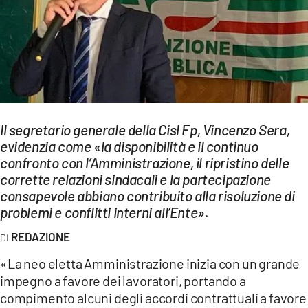
EVENTI
SPORT
Streaming
LAC TV
Il segretario generale della Cisl Fp, Vincenzo Sera,
LAC NETWORK
evidenzia come «la disponibilità e il continuo
confronto con l’Amministrazione, il ripristino delle
LAC ONAIR
corrette relazioni sindacali e la partecipazione
consapevole abbiano contribuito alla risoluzione di
LaC
problemi e conflitti interni all’Ente».
Network
REDAZIONE
LACPLAY.IT
«La neo eletta Amministrazione inizia con un grande
LACTV.IT
impegno a favore dei lavoratori, portando a
compimento alcuni degli accordi contrattuali a favore
LACONAIR.IT