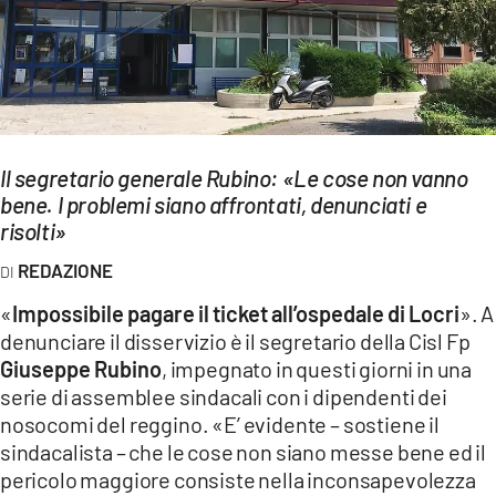
EVENTI
SPORT
Streaming
Il segretario generale Rubino: «Le cose non vanno
LAC TV
bene. I problemi siano affrontati, denunciati e
LAC NETWORK
risolti»
REDAZIONE
LAC ONAIR
«
Impossibile pagare il ticket all’ospedale di Locri
». A
LaC
denunciare il disservizio è il segretario della Cisl Fp
Network
Giuseppe Rubino
, impegnato in questi giorni in una
LACPLAY.IT
serie di assemblee sindacali con i dipendenti dei
nosocomi del reggino. «E’ evidente – sostiene il
LACTV.IT
sindacalista – che le cose non siano messe bene ed il
pericolo maggiore consiste nella inconsapevolezza
LACONAIR.IT