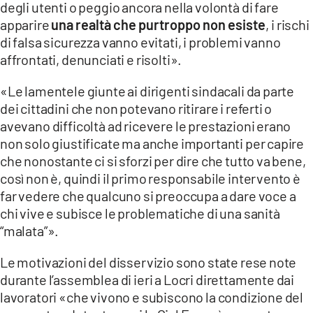
degli utenti o peggio ancora nella volontà di fare
apparire
una realtà che purtroppo non esiste
, i rischi
LACITYMAG.IT
di falsa sicurezza vanno evitati, i problemi vanno
ILREGGINO.IT
affrontati, denunciati e risolti».
COSENZACHANNEL.IT
«Le lamentele giunte ai dirigenti sindacali da parte
dei cittadini che non potevano ritirare i referti o
ILVIBONESE.IT
avevano difficoltà ad ricevere le prestazioni erano
non solo giustificate ma anche importanti per capire
CATANZAROCHANNEL.IT
che nonostante ci si sforzi per dire che tutto va bene,
LACAPITALENEWS.IT
così non è, quindi il primo responsabile intervento è
far vedere che qualcuno si preoccupa a dare voce a
chi vive e subisce le problematiche di una sanità
App
“malata”».
ANDROID
Le motivazioni del disservizio sono state rese note
APPLE
durante l’assemblea di ieri a Locri direttamente dai
lavoratori «che vivono e subiscono la condizione del