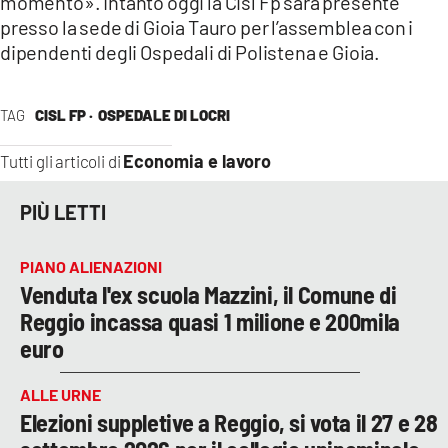
momento». Intanto oggi la Cisl Fp sarà presente
presso la sede di Gioia Tauro per l’assemblea con i
dipendenti degli Ospedali di Polistena e Gioia.
TAG
CISL FP ·
OSPEDALE DI LOCRI
Economia e lavoro
Tutti gli articoli di
PIÙ LETTI
PIANO ALIENAZIONI
Venduta l'ex scuola Mazzini, il Comune di
Reggio incassa quasi 1 milione e 200mila
euro
ALLE URNE
Elezioni suppletive a Reggio, si vota il 27 e 28