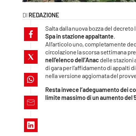
laconair.it
REDAZIONE
lacitymag.it
Salta dalla nuova bozza del decreto 
Spa in stazione appaltante
.
ilreggino.it
All’articolo uno, completamente dedi
circolazione la scorsa settimana p
cosenzachannel.it
nell’elenco dell’Anac
delle stazioni
ilvibonese.it
di gara per l’affidamento di appalti d
nella versione aggiornata del prov
catanzarochannel.it
Resta invece l’adeguamento dei costi
lacapitalenews.it
limite massimo di un aumento del 
App
Android