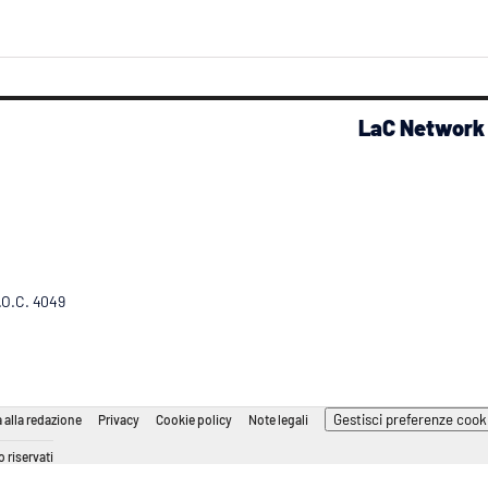
LaC Network
R.O.C. 4049
Gestisci preferenze cook
 alla redazione
Privacy
Cookie policy
Note legali
 riservati