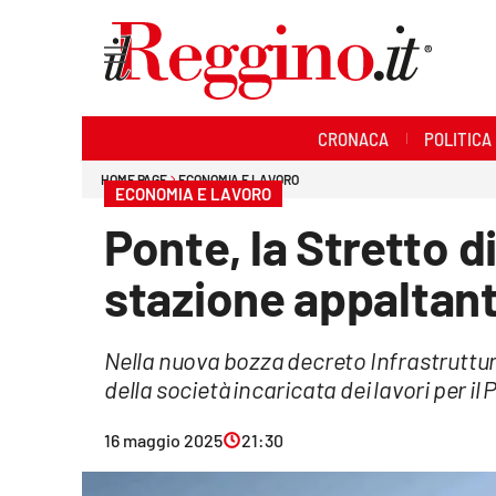
Sezioni
CRONACA
POLITICA
Cronaca
HOME PAGE
ECONOMIA E LAVORO
ECONOMIA E LAVORO
Politica
Ponte, la Stretto 
Sanità
stazione appaltan
Ambiente
Nella nuova bozza decreto Infrastruttur
Società
della società incaricata dei lavori per il
Cultura
16 maggio 2025
21:30
Economia e lavoro