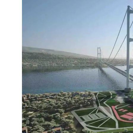
Eventi
Sport
Streaming
LaC TV
Lac Network
LaC OnAir
LaC
Network
lacplay.it
lactv.it