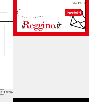
iscriviti
Iscriviti
lacplay.it
lacitymag.it
lactv.it
lacapitalenews.it
laconair.it
cosenzachannel.it
ilvibonese.it
catanzarochannel.it
ie
Lavora con noi