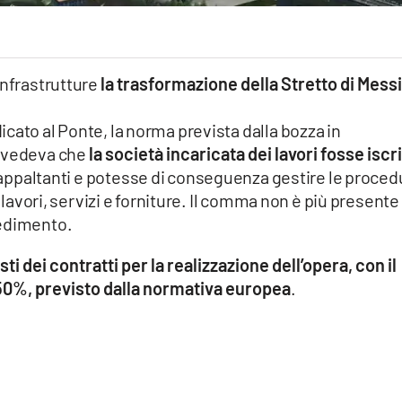
Infrastrutture
la trasformazione della Stretto di Mess
cato al Ponte, la norma prevista dalla bozza in
revedeva che
la società incaricata dei lavori fosse iscri
 appaltanti e potesse di conseguenza gestire le proced
i lavori, servizi e forniture. Il comma non è più presente
vedimento.
 dei contratti per la realizzazione dell’opera, con il
50%, previsto dalla normativa europea
.