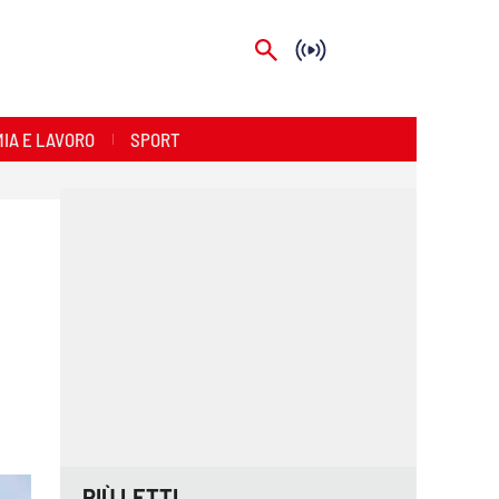
IA E LAVORO
SPORT
PIÙ LETTI