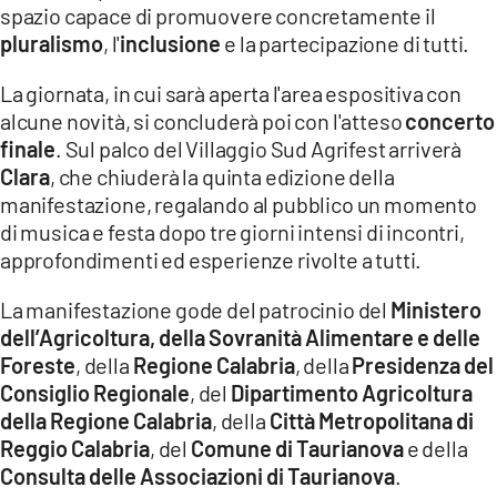
spazio capace di promuovere concretamente il
pluralismo
, l'
inclusione
e la partecipazione di tutti.
La giornata, in cui sarà aperta l'area espositiva con
alcune novità, si concluderà poi con l'atteso
concerto
finale
. Sul palco del Villaggio Sud Agrifest arriverà
Clara
, che chiuderà la quinta edizione della
manifestazione, regalando al pubblico un momento
di musica e festa dopo tre giorni intensi di incontri,
approfondimenti ed esperienze rivolte a tutti.
La manifestazione gode del patrocinio del
Ministero
dell’Agricoltura, della Sovranità Alimentare e delle
Foreste
, della
Regione Calabria
, della
Presidenza del
Consiglio Regionale
, del
Dipartimento Agricoltura
della Regione Calabria
, della
Città Metropolitana di
Reggio Calabria
, del
Comune di Taurianova
e della
Consulta delle Associazioni di Taurianova
.