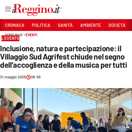
Vai
CRONACA
POLITICA
SANITÀ
AMBIENTE
SOCIETÀ
HOME PAGE
EVENTI
L’EVENTO
Sezioni
Inclusione, natura e partecipazione: il
CRONACA
Villaggio Sud Agrifest chiude nel segno
POLITICA
dell’accoglienza e della musica per tutti
SANITÀ
31 maggio 2026
08:58
AMBIENTE
SOCIETÀ
CULTURA
ECONOMIA E LAVORO