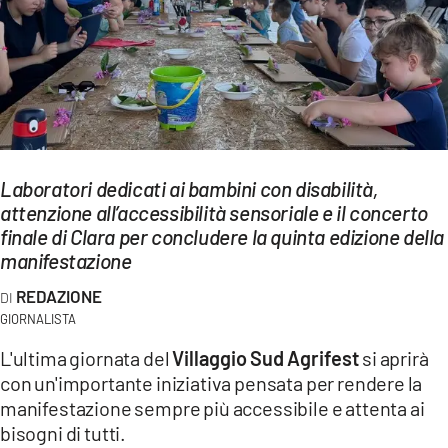
EVENTI
SPORT
Streaming
LAC TV
Laboratori dedicati ai bambini con disabilità,
LAC NETWORK
attenzione all’accessibilità sensoriale e il concerto
finale di Clara per concludere la quinta edizione della
LAC ONAIR
manifestazione
REDAZIONE
LaC
Network
GIORNALISTA
LACPLAY.IT
L'ultima giornata del
Villaggio Sud Agrifest
si aprirà
con un'importante iniziativa pensata per rendere la
LACTV.IT
manifestazione sempre più accessibile e attenta ai
bisogni di tutti.
LACONAIR.IT