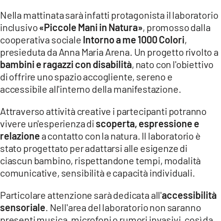
Nella mattinata sarà infatti protagonista il laboratorio
LACITYMAG.IT
inclusivo
«Piccole Mani in Natura»
, promosso dalla
cooperativa sociale
Intorno a me 1000 Colori
,
ILREGGINO.IT
presieduta da Anna Maria Arena. Un progetto rivolto a
COSENZACHANNEL.IT
bambini e ragazzi con disabilità
, nato con l'obiettivo
di offrire uno spazio accogliente, sereno e
ILVIBONESE.IT
accessibile all'interno della manifestazione.
CATANZAROCHANNEL.IT
Attraverso attività creative i partecipanti potranno
vivere un'esperienza di
scoperta, espressione e
LACAPITALENEWS.IT
relazione
a contatto con la natura. Il laboratorio è
stato progettato per adattarsi alle esigenze di
App
ciascun bambino, rispettandone tempi, modalità
ANDROID
comunicative, sensibilità e capacità individuali.
APPLE
Particolare attenzione sarà dedicata all'
accessibilità
sensoriale
. Nell'area del laboratorio non saranno
presenti musica, microfoni o rumori invasivi, così da