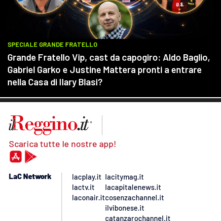
Scarica tutte le nostre app!
LaC Network
lacplay.it
lacitymag.it
lactv.it
lacapitalenews.it
laconair.it
cosenzachannel.it
ilvibonese.it
catanzarochannel.it