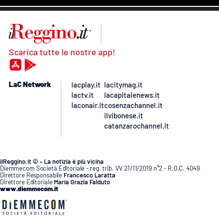
Scarica tutte le nostre app!
LaC Network
lacplay.it
lacitymag.it
lactv.it
lacapitalenews.it
laconair.it
cosenzachannel.it
ilvibonese.it
catanzarochannel.it
ilReggino.it © – La notizia è più vicina
Diemmecom Società Editoriale - reg. trib. VV 21/11/2019 n°2 - R.O.C. 4049
Direttore Responsabile
Francesco Laratta
Direttore Editoriale
Maria Grazia Falduto
www.diemmecom.it