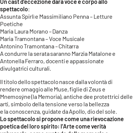
Un cast d’eccezione darà voce e corpo allo
spettacolo
:
Assunta Spirlì e Massimiliano Penna – Letture
Poetiche
Maria Laura Morano – Danza
Maria Tramontana – Voce Musicale
Antonino Tramontana – Chitarra
A condurre la serata saranno Marzia Matalone e
Antonella Ferraro, docenti e appassionate
divulgatrici culturali.
Il titolo dello spettacolo nasce dalla volontà di
rendere omaggio alle Muse, figlie di Zeus e
Mnemosýne (la Memoria), antiche dee protettrici delle
arti, simbolo della tensione verso la bellezza
e la conoscenza, guidate da Apollo, dio del sole.
Lo spettacolo si propone come una rievocazione
poetica del loro spirito: l’Arte come verità