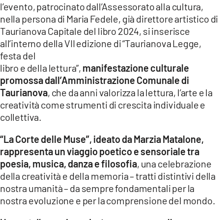
l’evento, patrocinato dall’Assessorato alla cultura,
LACITYMAG.IT
nella persona di Maria Fedele, già direttore artistico di
Taurianova Capitale del libro 2024, si inserisce
ILREGGINO.IT
all’interno della VII edizione di “Taurianova Legge,
festa del
COSENZACHANNEL.IT
libro e della lettura”,
manifestazione culturale
promossa dall’Amministrazione Comunale di
ILVIBONESE.IT
Taurianova
, che da anni valorizza la lettura, l’arte e la
CATANZAROCHANNEL.IT
creatività come strumenti di crescita individuale e
collettiva.
LACAPITALENEWS.IT
“La Corte delle Muse”, ideato da Marzia Matalone,
rappresenta un viaggio poetico e sensoriale tra
App
poesia, musica, danza e filosofia
, una celebrazione
ANDROID
della creatività e della memoria – tratti distintivi della
nostra umanità – da sempre fondamentali per la
APPLE
nostra evoluzione e per la comprensione del mondo.