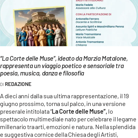
EVENTI
SPORT
Streaming
LAC TV
“La Corte delle Muse”, ideato da Marzia Matalone,
LAC NETWORK
rappresenta un viaggio poetico e sensoriale tra
poesia, musica, danza e filosofia
LAC ONAIR
REDAZIONE
LaC
A dieci anni dalla sua ultima rappresentazione, il 19
Network
giugno prossimo, torna sul palco, in una versione
LACPLAY.IT
preserale intitolata “
La Corte delle Muse”,
lo
spettacolo multimediale nato per celebrare il legame
LACTV.IT
millenario tra arti, emozioni e natura. Nella splendida
e suggestiva cornice della Chiesa degli Artisti,
LACONAIR.IT