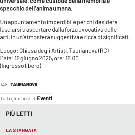
universale, come custode della memoria e
specchio dell’anima umana
.
Un appuntamento imperdibile per chi desidera
lasciarsi trasportare dalla forza evocativa delle
arti, in un’atmosfera suggestiva e ricca di significati.
Luogo: Chiesa degli Artisti, Taurianova (RC)
Data: 19 giugno 2025, ore: 19.00
(Ingresso libero)
TAG
TAURIANOVA
Eventi
Tutti gli articoli di
PIÙ LETTI
LA STANGATA