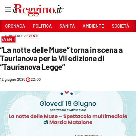
Vai
CRONACA
POLITICA
SANITÀ
AMBIENTE
SOCIETÀ
HOME PAGE
EVENTI
EVENTI
Sezioni
“La notte delle Muse” torna in scena a
CRONACA
Taurianova per la VII edizione di
POLITICA
“Taurianova Legge”
SANITÀ
12 giugno 2025
22:00
AMBIENTE
SOCIETÀ
CULTURA
ECONOMIA E LAVORO