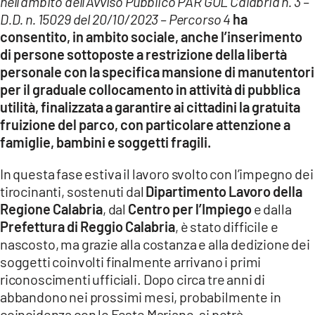
nell’ambito dell’Avviso Pubblico PAR GOL Calabria n. 3 –
D.D. n. 15029 del 20/10/2023 – Percorso 4
ha
consentito, in ambito sociale, anche l’inserimento
di persone sottoposte a restrizione della libertà
personale con la specifica mansione di manutentori
per il graduale collocamento in attività di pubblica
utilità, finalizzata a garantire ai cittadini la gratuita
fruizione del parco, con particolare attenzione a
famiglie, bambini e soggetti fragili.
In questa fase estiva il lavoro svolto con l’impegno dei
tirocinanti, sostenuti dal
Dipartimento Lavoro della
Regione Calabria
, dal
Centro per l’Impiego
e dalla
Prefettura di Reggio Calabria
, è stato difficile e
nascosto, ma grazie alla costanza e alla dedizione dei
soggetti coinvolti finalmente arrivano i primi
riconoscimenti ufficiali.
Dopo circa tre anni di
abbandono nei prossimi mesi, probabilmente in
coincidenza con le Feste Mariane, si potrà