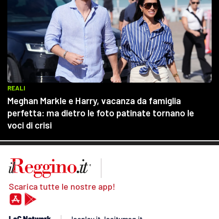
Scarica tutte le nostre app!
LaC Network
lacplay.it
lacitymag.it