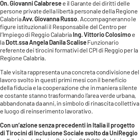
On. Giovanni Calabrese
e il Garante dei diritti delle
persone private della libertà personale della Regione
LACITYMAG.IT
Calabria
Avv. Giovanna Russo
. Accompagneranno le
ILREGGINO.IT
figure istituzionali il Responsabile del Centro per
l’Impiego di Reggio Calabria
Ing. Vittorio Colosimo
e
COSENZACHANNEL.IT
la
Dott.ssa Angela Danila Scalise
Funzionario
referente dei tirocini formativi del CPI di Reggio per la
ILVIBONESE.IT
Regione Calabria.
CATANZAROCHANNEL.IT
Tale visita rappresenta una concreta condivisione del
LACAPITALENEWS.IT
lavoro svolto in questi primi mesi con il beneficio
della fiducia e la cooperazione che in maniera silente
e costante stanno trasformando l’area verde urbana,
App
abbandonata da anni, in simbolo di rinascita collettiva
ANDROID
e luogo di reinserimento lavorativo.
APPLE
Con un’azione senza precedenti in Italia il progetto
di Tirocini di Inclusione Sociale svolto da UniReggio