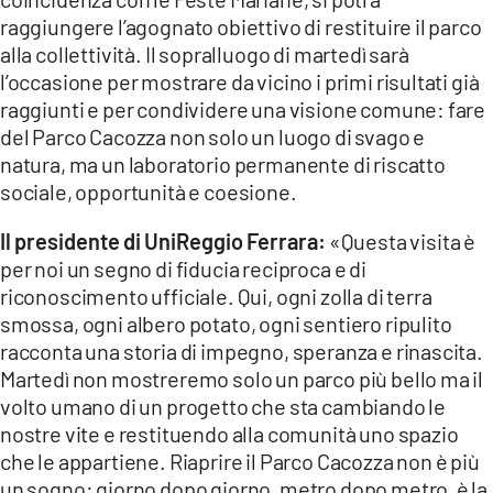
raggiungere l’agognato obiettivo di restituire il parco
alla collettività. Il sopralluogo di martedì sarà
l’occasione per mostrare da vicino i primi risultati già
raggiunti e per condividere una visione comune: fare
del Parco Cacozza non solo un luogo di svago e
natura, ma un laboratorio permanente di riscatto
sociale, opportunità e coesione.
Il presidente di UniReggio Ferrara:
«Questa visita è
per noi un segno di fiducia reciproca e di
riconoscimento ufficiale. Qui, ogni zolla di terra
smossa, ogni albero potato, ogni sentiero ripulito
racconta una storia di impegno, speranza e rinascita.
Martedì non mostreremo solo un parco più bello ma il
volto umano di un progetto che sta cambiando le
nostre vite e restituendo alla comunità uno spazio
che le appartiene. Riaprire il Parco Cacozza non è più
un sogno: giorno dopo giorno, metro dopo metro, è la