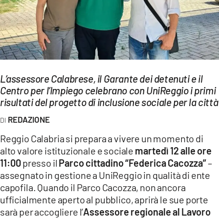
EVENTI
SPORT
Streaming
L’assessore Calabrese, il Garante dei detenuti e il
LAC TV
Centro per l’Impiego celebrano con UniReggio i primi
LAC NETWORK
risultati del progetto di inclusione sociale per la città
REDAZIONE
LAC ONAIR
Reggio Calabria si prepara a vivere un momento di
LaC
alto valore istituzionale e sociale
martedì 12 alle ore
Network
11:00
presso il
Parco cittadino “Federica Cacozza”
–
LACPLAY.IT
assegnato in gestione a UniReggio in qualità di ente
capofila. Quando il Parco Cacozza, non ancora
LACTV.IT
ufficialmente aperto al pubblico, aprirà le sue porte
sarà per accogliere l’
Assessore regionale al Lavoro
LACONAIR.IT