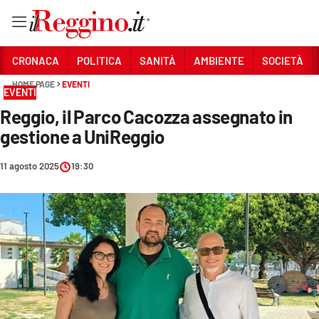
Vai
CRONACA
POLITICA
SANITÀ
AMBIENTE
SOCIETÀ
HOME PAGE
EVENTI
EVENTI
Sezioni
Reggio, il Parco Cacozza assegnato in
CRONACA
gestione a UniReggio
POLITICA
11 agosto 2025
19:30
SANITÀ
AMBIENTE
SOCIETÀ
CULTURA
ECONOMIA E LAVORO