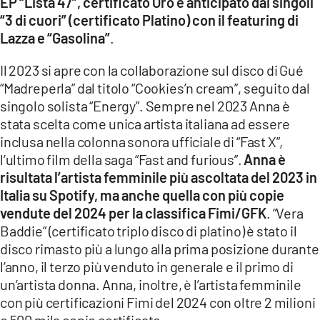
EP “Lista 47”, certificato Oro e anticipato dai singoli
“3 di cuori” (certificato Platino) con il featuring di
Lazza e “Gasolina”
.
Il 2023 si apre con la collaborazione sul disco di Gué
“Madreperla” dal titolo “Cookies’n cream”, seguito dal
singolo solista “Energy”. Sempre nel 2023 Anna è
stata scelta come unica artista italiana ad essere
inclusa nella colonna sonora ufficiale di “Fast X”,
l’ultimo film della saga “Fast and furious”.
Anna è
risultata l’artista femminile più ascoltata del 2023 in
Italia su Spotify, ma anche quella con più copie
vendute del 2024 per la classifica Fimi/GFK
. “Vera
Baddie” (certificato triplo disco di platino) è stato il
disco rimasto più a lungo alla prima posizione durante
l’anno, il terzo più venduto in generale e il primo di
un’artista donna. Anna, inoltre, è l’artista femminile
con più certificazioni Fimi del 2024 con oltre 2 milioni
e 500 mila copie certificate.