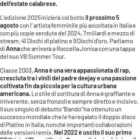
dell’estate calabrese.
LACITYMAG.IT
L’edizione 2025 inizierà col botto
il prossimo 5
ILREGGINO.IT
agosto
con l’ artista femminile più ascoltata in Italia e
con più copie vendute del 2024, 7 miliardi e mezzo di
COSENZACHANNEL.IT
stream, 41 Dischi di platino e 9 Dischi d’oro. Parliamo
di
Anna
che arriverà a Roccella Jonica con una tappa
ILVIBONESE.IT
del suo VB Summer Tour.
CATANZAROCHANNEL.IT
Classe 2003,
Anna è una vera appassionata di rap,
cresciuta tra i vinili del padre deejay e una passione
LACAPITALENEWS.IT
coltivata fin da piccola per la cultura urbana
americana.
Lo stile di scrittura di Anna è graffiante e
App
irriverente, senza fronzoli e sempre diretto e incisivo.
ANDROID
Il suo singolo di debutto “Bando” ha ottenuto un
successo mondiale che le ha regalato il doppio disco
APPLE
di Platino in Italia, nonché importanti collaborazioni
delle versioni remix.
Nel 2022 è uscito il suo primo