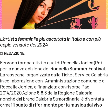
EVENTI
SPORT
Streaming
L'artista femminile più ascoltata in Italia e con più
LAC TV
copie vendute del 2024
LAC NETWORK
REDAZIONE
LAC ONAIR
Fervono i preparativi in quel di Roccella Jonica (Rc)
per la nuova edizione del
Roccella Summer Festival
.
LaC
La rassegna, organizzata dalla Ticket Service Calabria
Network
in collaborazione con l’Amministrazione comunale di
LACPLAY.IT
Roccella Jonica, e finanziata con risorse Pac
2014/2020 Azione 6.8.3 dalla Regione Calabria
LACTV.IT
nonché dal brand Calabria Straordinaria, è diventata
ormai il
punto di riferimento per la musica dal vivo
LACONAIR.IT