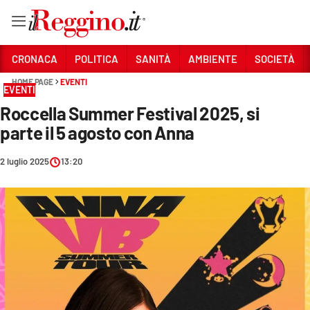
Vai
CRONACA
POLITICA
SANITÀ
AMBIENTE
SOCIETÀ
HOME PAGE
EVENTI
EVENTI
Sezioni
Roccella Summer Festival 2025, si
CRONACA
parte il 5 agosto con Anna
POLITICA
2 luglio 2025
13:20
SANITÀ
AMBIENTE
SOCIETÀ
CULTURA
ECONOMIA E LAVORO