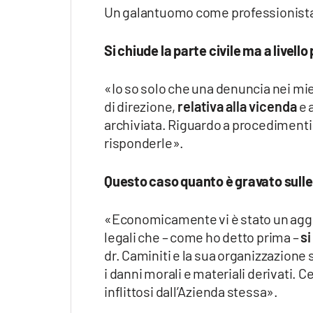
Un galantuomo come professionista
Si chiude la parte civile ma a livell
«Io so solo che una denuncia nei miei 
di direzione,
relativa alla vicenda
e 
archiviata. Riguardo a procedimenti 
risponderle».
Questo caso quanto è gravato sull
«Economicamente vi è stato un aggra
legali che – come ho detto prima –
s
dr. Caminiti e la sua organizzazione
i danni morali e materiali derivati.
inflittosi dall’Azienda stessa».