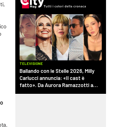
ti,
ico
o
do
ota.