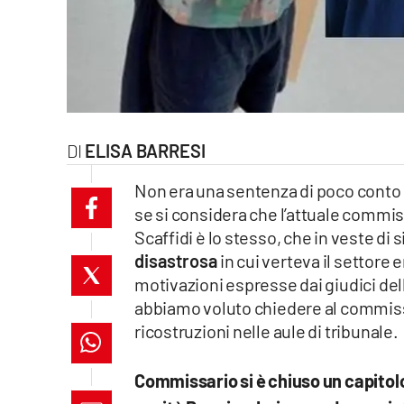
laconair.it
lacitymag.it
ilreggino.it
ELISA BARRESI
cosenzachannel.it
Non era una sentenza di poco conto qu
ilvibonese.it
se si considera che l’attuale commi
Scaffidi è lo stesso, che in veste di 
catanzarochannel.it
disastrosa
in cui verteva il settore
motivazioni espresse dai giudici dell
lacapitalenews.it
abbiamo voluto chiedere al commiss
ricostruzioni nelle aule di tribunale.
App
Android
Commissario si è chiuso un capitol