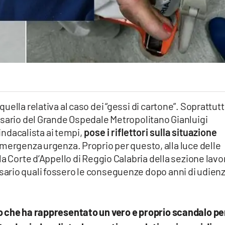
ella relativa al caso dei “gessi di cartone”. Soprattut
ssario del Grande Ospedale Metropolitano Gianluigi
sindacalista ai tempi,
pose i riflettori sulla situazione
 emergenza urgenza. Proprio per questo, alla luce delle
a Corte d’Appello di Reggio Calabria della sezione lavo
ario quali fossero le conseguenze dopo anni di udienz
o che ha rappresentato un vero e proprio scandalo per