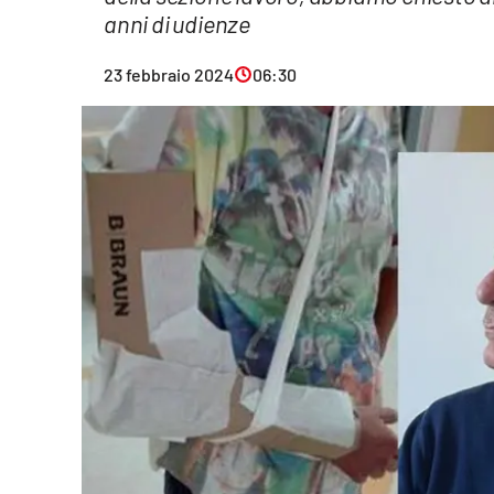
anni di udienze
Eventi
23 febbraio 2024
06:30
Sport
Streaming
LaC TV
Lac Network
LaC OnAir
LaC
Network
lacplay.it
lactv.it