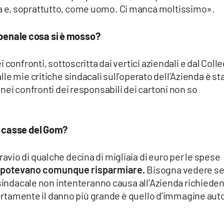
 e, soprattutto, come uomo. Ci manca moltissimo».
o penale cosa si è mosso?
confronti, sottoscritta dai vertici aziendali e dal Colle
alle mie critiche sindacali sull’operato dell’Azienda è st
nei confronti dei responsabili dei cartoni non so
e casse del Gom?
vio di qualche decina di migliaia di euro per le spese
i potevano comunque risparmiare.
Bisogna vedere se 
 sindacale non intenteranno causa all’Azienda richiede
 Certamente il danno più grande è quello d’immagine aut