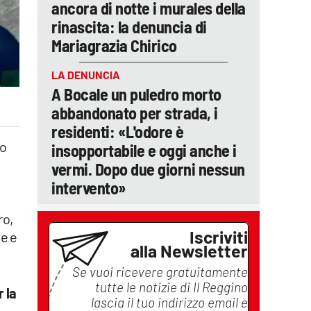
ancora di notte i murales della
rinascita: la denuncia di
Mariagrazia Chirico
LA DENUNCIA
A Bocale un puledro morto
abbandonato per strada, i
residenti: «L'odore è
to
insopportabile e oggi anche i
vermi. Dopo due giorni nessun
intervento»
ro,
Iscriviti
e e
alla Newsletter
Se vuoi ricevere gratuitamente
tutte le notizie di
Il Reggino
 la
lascia il tuo indirizzo email e