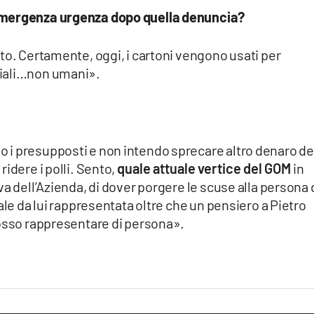
emergenza urgenza dopo quella denuncia?
to. Certamente, oggi, i cartoni vengono usati per
riali…non umani».
i presupposti e non intendo sprecare altro denaro de
idere i polli. Sento,
quale attuale vertice del GOM
in
va dell’Azienda, di dover porgere le scuse alla persona 
ale da lui rappresentata oltre che un pensiero a Pietro
posso rappresentare di persona».