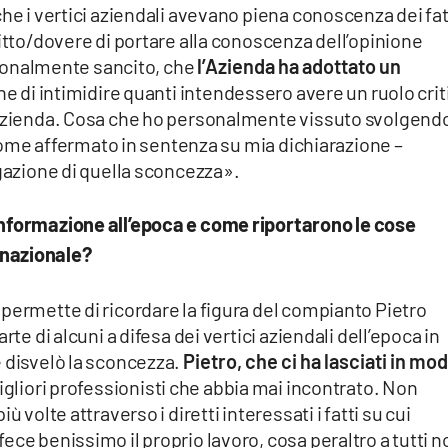
he i vertici aziendali avevano piena conoscenza dei fat
ritto/dovere di portare alla conoscenza dell’opinione
uzionalmente sancito, che
l’Azienda ha adottato un
ine di intimidire quanti intendessero avere un ruolo crit
’azienda. Cosa che ho personalmente vissuto svolgend
– come affermato in sentenza su mia dichiarazione –
lgazione di quella sconcezza».
informazione all’epoca e come riportarono le cose
 nazionale?
permette di ricordare la figura del compianto Pietro
rte di alcuni a difesa dei vertici aziendali dell’epoca in
e disvelò la sconcezza.
Pietro, che ci ha lasciati in mo
gliori professionisti che abbia mai incontrato. Non
 volte attraverso i diretti interessati i fatti su cui
ce benissimo il proprio lavoro, cosa peraltro a tutti n