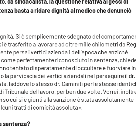
, da sindacalista, la questione relativa ai gessi di
tenza basta a ridare dignità al medico che denunciò
a dignità. Si è semplicemente sdegnato del comportame
i è trasferito a lavorare ad oltre mille chilometri da Re
mente persa i vertici aziendali dell’epoca che anziché
 come perfettamente riconosciuto in sentenza, chied
nno tentato disperatamente di occultare e fuorviare i
eo la pervicacia dei vertici aziendali nel perseguire il dr.
sta, laddove lo stesso dr. Caminiti per le stesse identi
i Tribunale del lavoro, per ben due volte. Vorrei, inoltr
so cui si è giunti alla sanzione è stata assolutamente
lcuni tratti di comicità assoluta».
la sentenza?