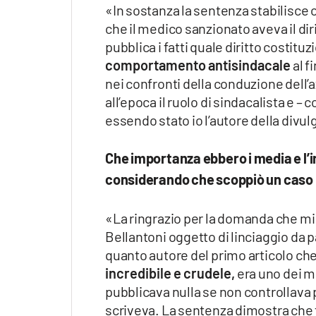
«In sostanza la sentenza stabilisce c
che il medico sanzionato aveva il di
pubblica i fatti quale diritto costit
comportamento antisindacale
al f
nei confronti della conduzione dell
all’epoca il ruolo di sindacalista e 
essendo stato io l’autore della divu
Che importanza ebbero i media e l’
considerando che scoppiò un caso
«La ringrazio per la domanda che mi 
Bellantoni oggetto di linciaggio da pa
quanto autore del primo articolo ch
incredibile e crudele,
era uno dei mi
pubblicava nulla se non controllava più
scriveva. La sentenza dimostra che fe