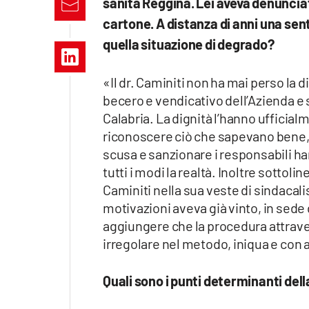
sanità Reggina. Lei aveva denunciato
Apple
cartone. A distanza di anni una sen
quella situazione di degrado?
«Il dr. Caminiti non ha mai perso l
Vai
becero e vendicativo dell’Azienda e s
Calabria. La dignità l’hanno ufficial
riconoscere ciò che sapevano bene,
scusa e sanzionare i responsabili ha
tutti i modi la realtà. Inoltre sottolin
Caminiti nella sua veste di sindacali
motivazioni aveva già vinto, in sede d
aggiungere che la procedura attraver
irregolare nel metodo, iniqua e con a
Quali sono i punti determinanti del