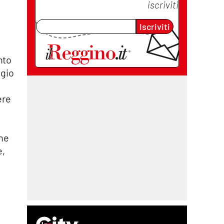
iscriviti
Iscriviti
nto
ggio
ere
n
che
e,