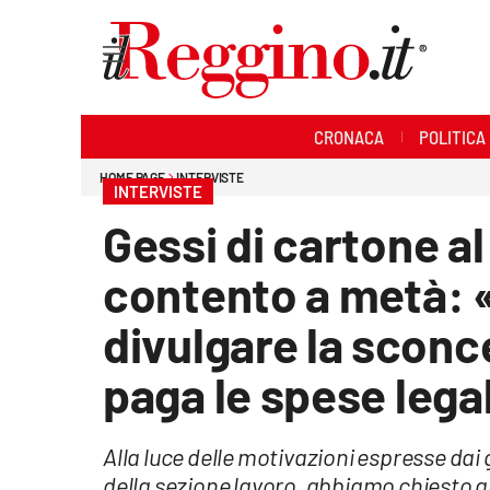
Sezioni
CRONACA
POLITICA
Cronaca
HOME PAGE
INTERVISTE
INTERVISTE
Politica
Gessi di cartone a
Sanità
contento a metà: «
Ambiente
divulgare la sconc
Società
paga le spese leg
Cultura
Alla luce delle motivazioni espresse dai 
Economia e lavoro
della sezione lavoro, abbiamo chiesto 