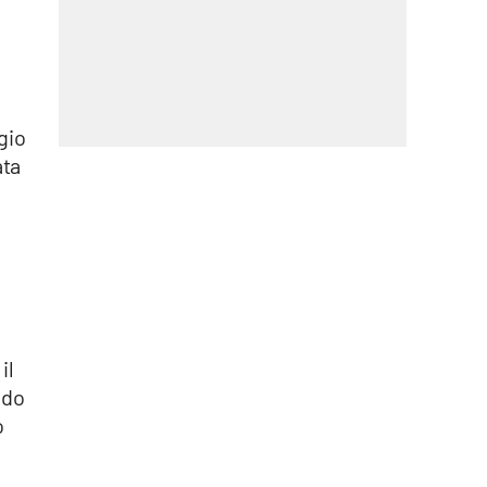
gio
ata
il
ndo
o