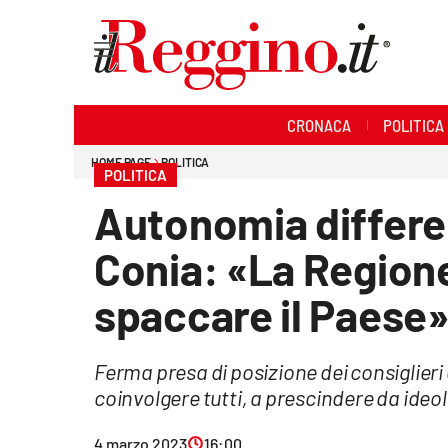
Sezioni
CRONACA
POLITICA
Cronaca
HOME PAGE
POLITICA
POLITICA
Politica
Autonomia differe
Sanità
Conia: «La Regione 
Ambiente
spaccare il Paese
Società
Ferma presa di posizione dei consiglieri
Cultura
coinvolgere tutti, a prescindere da ideol
Economia e lavoro
4 marzo 2023
16:00