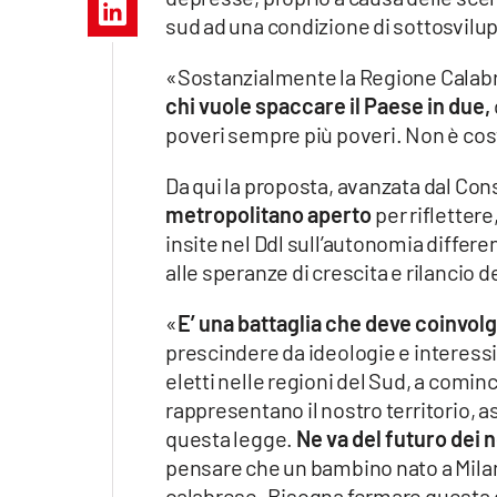
Apple
sud ad una condizione di sottosvilu
«Sostanzialmente la Regione Calabri
chi vuole spaccare il Paese in due,
Vai
poveri sempre più poveri. Non è c
Da qui la proposta, avanzata dal Cons
metropolitano aperto
per rifletter
insite nel Ddl sull’autonomia differe
alle speranze di crescita e rilancio 
«
E’ una battaglia che deve coinvolg
prescindere da ideologie e interessi 
eletti nelle regioni del Sud, a cominc
rappresentano il nostro territorio, 
questa legge.
Ne va del futuro dei no
pensare che un bambino nato a Milan
calabrese. Bisogna fermare questa 