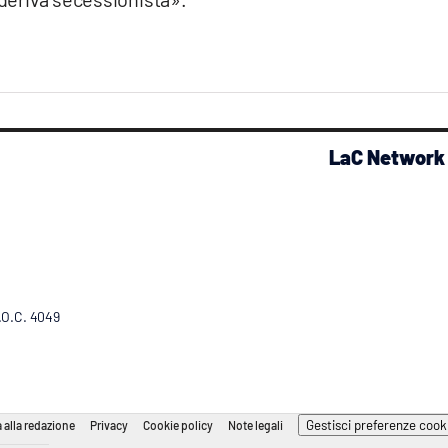
LaC Network
R.O.C. 4049
Gestisci preferenze cook
 alla redazione
Privacy
Cookie policy
Note legali