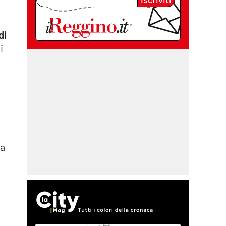
di
i
 a