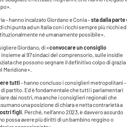
ppo».
a – hanno incalzato Giordano e Conia –
sta dalla parte 
di chi punta ad un Italia con i ricchi sempre più ricchi ed 
ostituzionalmente né umanamente possibile».
igliere Giordano, di «
convocare un consiglio
e, insieme ai 97 sindaci del comprensorio, sulle insidie
nziata che possono segnare il definitivo colpo di grazia
del Meridione».
ere tutti
– hanno concluso i consiglieri metropolitani –
di partito. Ed è fondamentale che tutti i parlamentari
iare dai nostri, ma anche i consiglieri regionali che
assumano una posizione di chiara e netta contrarietà a
stri figli
. Perché, nell’anno 2023, è davvero assurdo
o possa avere più diritti di un bambino reggino o
deriva secessionista».