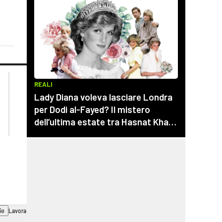
lacplay.it
lacitymag.it
lactv.it
lacapitalenews.it
laconair.it
cosenzachannel.it
ilvibonese.it
catanzarochannel.it
ie
Lavora con noi