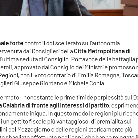
nale forte
contro il ddl scellerato sull’autonomia
pervenuta dai Consiglieri della
Città Metropolitana di
’ultima seduta di Consiglio. Portavoce della battaglia 
eroli, approvato dal Consiglio dei Ministri e promosso 
 Regioni, con il voto contrario di Emilia Romagna, Tosca
iglieri Giuseppe Giordano e Michele Conia.
fermato – nonostante le prime timide perplessità sul D
 Calabria di fronte agli interessi di partito
, esprimen
ondamente iniqua. In questo modo le regioni più ricch
 un gettito fiscale più vantaggioso, di premialità sui
adini del Mezzogiorno e delle regioni storicamente più
e sbagliate effettuate negli anni, che hanno relegato i