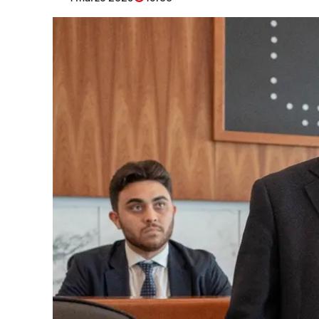
Eventi
Sport
Streaming
LaC TV
Lac Network
LaC OnAir
LaC
Network
lacplay.it
lactv.it