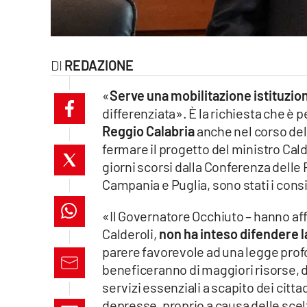
laconair.it
lacitymag.it
REDAZIONE
ilreggino.it
«
Serve una mobilitazione istituzio
differenziata». È la richiesta che è 
cosenzachannel.it
Reggio Calabria
anche nel corso dell
fermare il progetto del ministro Cald
ilvibonese.it
giorni scorsi dalla Conferenza delle
catanzarochannel.it
Campania e Puglia, sono stati i cons
«Il Governatore Occhiuto – hanno af
lacapitalenews.it
Calderoli,
non ha inteso difendere la
parere favorevole ad una legge prof
App
beneficeranno di maggiori risorse, di
Android
servizi essenziali a scapito dei citt
depresse, proprio a causa delle scelt