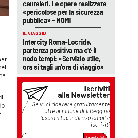
cautelari. Le opere realizzate
«pericolose per la sicurezza
pubblica» – NOMI
IL VIAGGIO
Intercity Roma-Locride,
partenza positiva ma c'è il
nodo tempi: «Servizio utile,
per
ora si tagli un'ora di viaggio»
nei
na,
Iscriviti
alla Newsletter
dl
Se vuoi ricevere gratuitamente
do
tutte le notizie di
Il Reggino
e
lascia il tuo indirizzo email e
iscriviti
l
Iscriviti