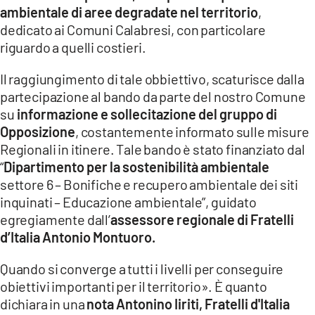
ambientale di aree degradate nel territorio
,
LACITYMAG.IT
dedicato ai Comuni Calabresi, con particolare
riguardo a quelli costieri.
ILREGGINO.IT
Il raggiungimento di tale obbiettivo, scaturisce dalla
COSENZACHANNEL.IT
partecipazione al bando da parte del nostro Comune
su
informazione e sollecitazione del gruppo di
ILVIBONESE.IT
Opposizione
, costantemente informato sulle misure
CATANZAROCHANNEL.IT
Regionali in itinere. Tale bando è stato finanziato dal
“
Dipartimento per la sostenibilità ambientale
LACAPITALENEWS.IT
settore 6 – Bonifiche e recupero ambientale dei siti
inquinati – Educazione ambientale”, guidato
App
egregiamente dall’
assessore regionale di Fratelli
d’Italia Antonio Montuoro.
ANDROID
Quando si converge a tutti i livelli per conseguire
APPLE
obiettivi importanti per il territorio». È quanto
dichiara in una
nota Antonino Iiriti, Fratelli d'Italia