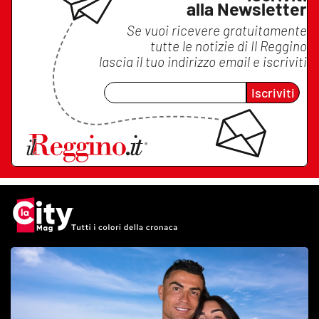
alla Newsletter
Se vuoi ricevere gratuitamente
tutte le notizie di
Il Reggino
lascia il tuo indirizzo email e iscriviti
Iscriviti