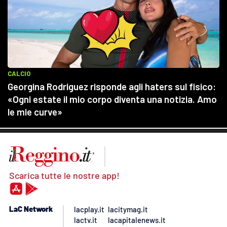
Scarica tutte le nostre app!
LaC Network
lacplay.it
lacitymag.it
lactv.it
lacapitalenews.it