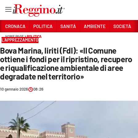
Vai
CRONACA
POLITICA
SANITÀ
AMBIENTE
SOCIETÀ
HOME PAGE
POLITICA
L’APPREZZAMENTO
Sezioni
Bova Marina, Iiriti (FdI): «Il Comune
CRONACA
ottiene i fondi per il ripristino, recupero
POLITICA
e riqualificazione ambientale di aree
degradate nel territorio»
SANITÀ
10 gennaio 2026
08:26
AMBIENTE
SOCIETÀ
CULTURA
ECONOMIA E LAVORO