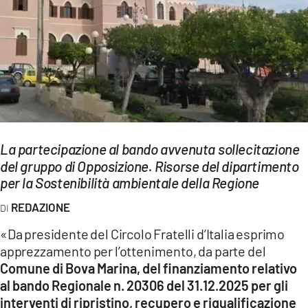
EVENTI
SPORT
Streaming
LAC TV
LAC NETWORK
La partecipazione al bando avvenuta
sollecitazione
del gruppo di Opposizione. Risorse del dipartimento
LAC ONAIR
per la Sostenibilità ambientale della Regione
REDAZIONE
LaC
Network
«Da presidente del Circolo Fratelli d’Italia esprimo
LACPLAY.IT
apprezzamento per l’ottenimento, da parte del
Comune di Bova Marina, del finanziamento relativo
LACTV.IT
al bando Regionale n. 20306 del 31.12.2025 per gli
interventi di ripristino, recupero e riqualificazione
LACONAIR.IT