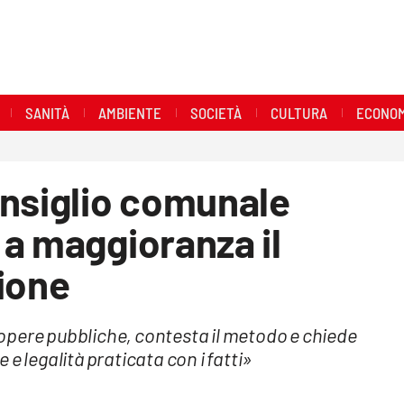
SANITÀ
AMBIENTE
SOCIETÀ
CULTURA
ECONOM
onsiglio comunale
a maggioranza il
ione
opere pubbliche, contesta il metodo e chiede
e e legalità praticata con i fatti»