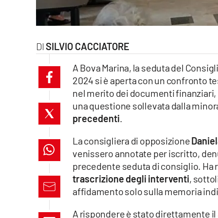
laconair.it
lacitymag.it
SILVIO CACCIATORE
ilreggino.it
A Bova Marina, la seduta del Consig
2024 si è aperta con un confronto te
cosenzachannel.it
nel merito dei documenti finanziari, 
una questione sollevata dalla minor
ilvibonese.it
precedenti
.
catanzarochannel.it
La consigliera di opposizione
Daniela
venissero annotate per iscritto, den
lacapitalenews.it
precedente seduta di consiglio. Ha ri
trascrizione degli interventi
, sotto
App
affidamento solo sulla memoria indiv
Android
A rispondere è stato direttamente il