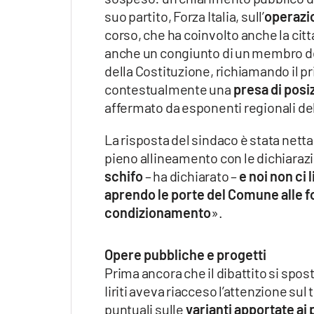
suo partito, Forza Italia, sull’
operazi
corso, che ha coinvolto anche la citta
anche un congiunto di un membro del c
della Costituzione, richiamando il 
contestualmente una
presa di posi
affermato da esponenti regionali del
La risposta del sindaco è stata netta. 
pieno allineamento con le dichiarazi
schifo
– ha dichiarato –
e noi non ci 
aprendo le porte del Comune alle fo
condizionamento
».
Opere pubbliche e progetti
Prima ancora che il dibattito si spos
Iiriti aveva riacceso l’attenzione sul
puntuali sulle
varianti apportate ai 