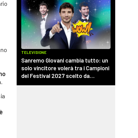
rio
nno
nno
a.
sia
 è