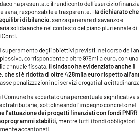
daco ha presentato il rendiconto dell’esercizio finanzia
ne sana, responsabile e trasparente. H
a dichiarato che
quilibri di bilancio,
senza generare disavanzo e
ia solida anche nel contesto del piano pluriennale di
i Conti.
o il superamento degli obiettivi previsti: nel corso dell’a
mplessivo, corrispondente a oltre 978mila euro, con una
ia annuale fissata.
Il sindaco ha evidenziato anche il
che si è ridotta di oltre 428mila euro rispetto all’a
se penalizzazioni nei servizi erogati alla cittadinanz
, il Comune ha accertato una percentuale significativa 
e extratributarie, sottolineando l’impegno concreto nel
 l’attuazione dei progetti finanziati con fondi PNRR
onoprogrammi stabiliti
, mentre tutti i fondi obbligatori
armente accantonati.