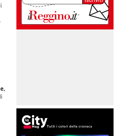
i
o
he,
di