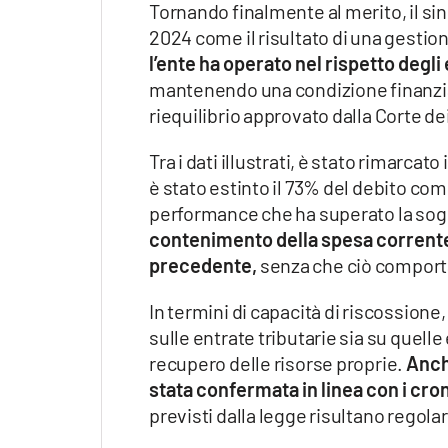
Tornando finalmente al merito, il sin
2024 come il risultato di una gestio
l’ente ha operato nel rispetto degli e
mantenendo una condizione finanziar
riequilibrio approvato dalla Corte de
Tra i dati illustrati, è stato rimarcat
è stato estinto il 73% del debito co
performance che ha superato la sogl
contenimento della spesa corrente, 
precedente,
senza che ciò comportas
In termini di capacità di riscossione
sulle entrate tributarie sia su quell
recupero delle risorse proprie.
Anche
stata confermata in linea con i cr
previsti dalla legge risultano regol