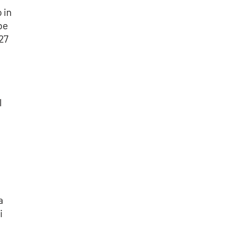
 in
be
 27
l
a
i