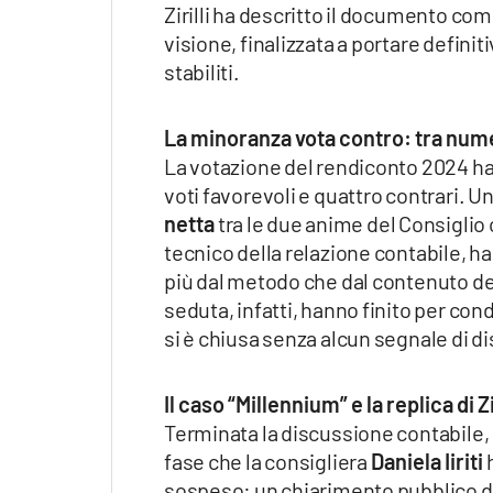
Zirilli ha descritto il documento come
visione, finalizzata a portare definiti
stabiliti.
La minoranza vota contro: tra num
La votazione del rendiconto 2024 ha
voti favorevoli e quattro contrari. 
netta
tra le due anime del Consigli
tecnico della relazione contabile, 
più dal metodo che dal contenuto del
seduta, infatti, hanno finito per con
si è chiusa senza alcun segnale di dis
Il caso “Millennium” e la replica di Zi
Terminata la discussione contabile, i
fase che la consigliera
Daniela Iiriti
h
sospeso: un chiarimento pubblico da 