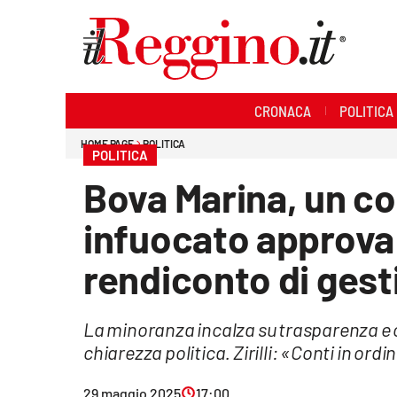
Sezioni
CRONACA
POLITICA
Cronaca
HOME PAGE
POLITICA
POLITICA
Politica
Bova Marina, un c
Sanità
infuocato approva 
Ambiente
rendiconto di gest
Società
La minoranza incalza su trasparenza e 
Cultura
chiarezza politica. Zirilli: «Conti in ordin
Economia e lavoro
29 maggio 2025
17:00