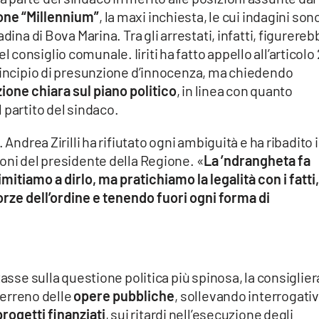
one “Millennium”
, la maxi inchiesta, le cui indagini sono
dina di Bova Marina. Tra gli arrestati, infatti, figurereb
onsiglio comunale. Iiriti ha fatto appello all’articolo
principio di presunzione d’innocenza, ma chiedendo
zione chiara sul piano politico
, in linea con quanto
 partito del sindaco.
Andrea Zirilli ha rifiutato ogni ambiguità e ha ribadito i
oni del presidente della Regione. «
La ’ndrangheta fa
limitiamo a dirlo, ma pratichiamo la legalità con i fatti,
rze dell’ordine e tenendo fuori ogni forma di
tasse sulla questione politica più spinosa, la consiglier
 terreno delle
opere pubbliche
, sollevando interrogativ
progetti finanziati
, sui ritardi nell’esecuzione degli