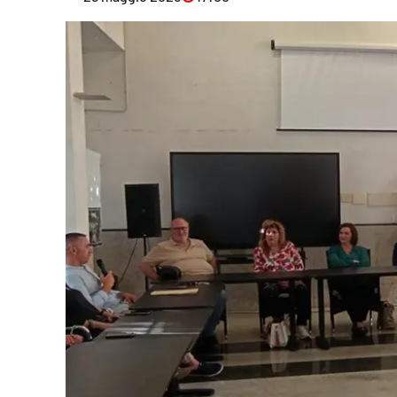
Eventi
Sport
Streaming
LaC TV
Lac Network
LaC OnAir
LaC
Network
lacplay.it
lactv.it