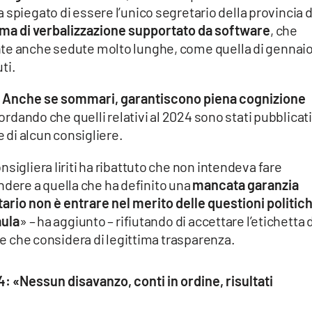
a spiegato di essere l’unico segretario della provincia d
tema di verbalizzazione supportato da software
, che
nte anche sedute molto lunghe, come quella di gennai
ti.
ti. Anche se sommari, garantiscono piena cognizione
cordando che quelli relativi al 2024 sono stati pubblicati
e di alcun consigliere.
sigliera Iiriti ha ribattuto che non intendeva fare
ere a quella che ha definito una
mancata garanzia
tario non è entrare nel merito delle questioni politic
aula
» – ha aggiunto – rifiutando di accettare l’etichetta 
ste che considera di legittima trasparenza.
24: «Nessun disavanzo, conti in ordine, risultati