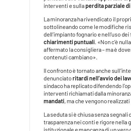
interventi e sulla
perdita parziale di
La minoranza ha rivendicato il propri
sottolineando come le modifiche rispe
dell’impianto fognario e nell’uso de
chiarimenti puntuali
. «Non c’è null
affermato la consigliera – ma è dover
contenuti cambiano».
Il confronto è tornato anche sull’int
denunciato
ritardi nell’avvio dei lav
sindaco ha replicato difendendo l’o
interventi richiamati dalla minoranz
mandati
, ma che vengono realizzati
La seduta si è chiusa senza segnali 
trasparenza nei conti e rigore nella g
istituzionale e mancanza di un vero 