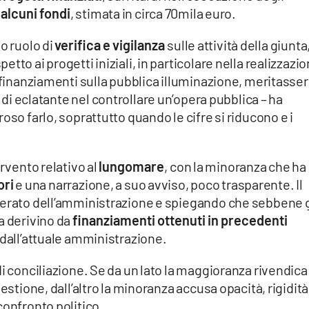
 alcuni fondi
, stimata in circa 70mila euro.
o ruolo di
verifica e vigilanza
sulle attività della giunta
tto ai progetti iniziali, in particolare nella realizzazi
i finanziamenti sulla pubblica illuminazione, meritasse
a di eclatante nel controllare un’opera pubblica – ha
oso farlo, soprattutto quando le cifre si riducono e i
ervento relativo al
lungomare
, con la minoranza che ha
ori
e una narrazione, a suo avviso, poco trasparente. Il
perato dell’amministrazione e spiegando che sebbene g
a derivino da
finanziamenti ottenuti in precedenti
 dall’attuale amministrazione.
di conciliazione. Se da un lato la maggioranza rivendica
estione, dall’altro la minoranza accusa opacità, rigidità
confronto politico.