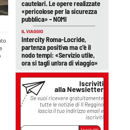
cautelari. Le opere realizzate
«pericolose per la sicurezza
pubblica» – NOMI
IL VIAGGIO
Intercity Roma-Locride,
nto
partenza positiva ma c'è il
e
nodo tempi: «Servizio utile,
o
ora si tagli un'ora di viaggio»
Iscriviti
alla Newsletter
Se vuoi ricevere gratuitamente
tutte le notizie di
Il Reggino
lascia il tuo indirizzo email e
iscriviti
Iscriviti