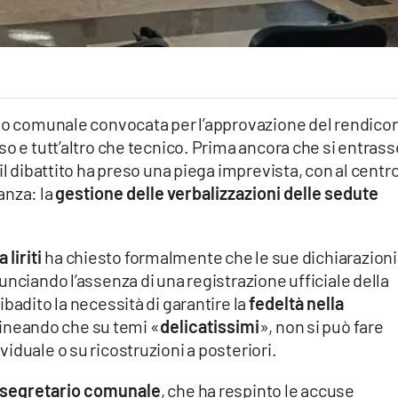
lio comunale convocata per l’approvazione del rendico
so e tutt’altro che tecnico. Prima ancora che si entrass
il dibattito ha preso una piega imprevista, con al centr
anza: la
gestione delle verbalizzazioni delle sedute
 Iiriti
ha chiesto formalmente che le sue dichiarazioni
unciando l’assenza di una registrazione ufficiale della
badito la necessità di garantire la
fedeltà nella
lineando che su temi «
delicatissimi
», non si può fare
iduale o su ricostruzioni a posteriori.
segretario comunale
, che ha respinto le accuse