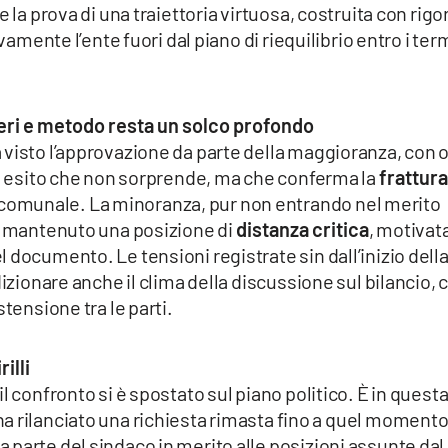
 la prova di una traiettoria virtuosa, costruita con rigo
vamente l’ente fuori dal piano di riequilibrio entro i ter
eri e metodo resta un solco profondo
 visto l’approvazione da parte della maggioranza, con 
Un esito che non sorprende, ma che conferma la
frattura
o comunale. La minoranza, pur non entrando nel merito
ha mantenuto una posizione di
distanza critica
, motivat
 documento. Le tensioni registrate sin dall’inizio dell
dizionare anche il clima della discussione sul bilancio, 
tensione tra le parti.
rilli
l confronto si è spostato sul piano politico. È in quest
a rilanciato una richiesta rimasta fino a quel momento
parte del sindaco in merito alle posizioni assunte dal