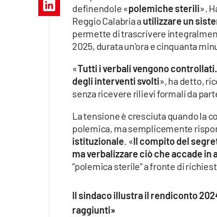
Apple
definendole «
polemiche sterili
». H
Reggio Calabria a
utilizzare un sis
permette di trascrivere integralme
2025, durata un’ora e cinquanta minu
Vai
«
Tutti i verbali vengono controlla
degli interventi svolti
», ha detto, ri
senza ricevere rilievi formali da part
La tensione è cresciuta quando la con
polemica, ma semplicemente rispond
istituzionale
. «
Il compito del segre
ma verbalizzare ciò che accade in 
“polemica sterile” a fronte di richie
Il sindaco illustra il rendiconto 20
raggiunti»