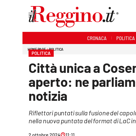
Sezioni
CRONACA
POLITICA
Cronaca
HOME PAGE
POLITICA
POLITICA
Politica
Città unica a Cose
Sanità
aperto: ne parliam
Ambiente
notizia
Società
Riflettori puntati sulla fusione del capo
Cultura
nella nuova puntata del format di LaC in 
Economia e lavoro
2 ottobre 2024
11:11