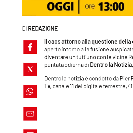
laconair.it
lacitymag.it
REDAZIONE
ilreggino.it
Il caos attorno alla questione della
aperto intorno alla fusione auspicata
cosenzachannel.it
diventare un tutt’uno con le vicine R
puntata odierna di
Dentro la Notizia
ilvibonese.it
Dentro la notizia è condotto da Pier
catanzarochannel.it
Tv,
canale 11 del digitale terrestre, 
lacapitalenews.it
App
Android