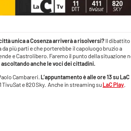
 città unica a Cosenza arriverà a risolversi?
Il dibattito
 da più parti e che porterebbe il capoluogo bruzio a
ende e Castrolibero. Faremo il punto della situazione n
, ascoltando anche le voci dei cittadini.
 Paolo Cambareri.
L’appuntamento è alle ore 13 su LaC
411 TivuSat e 820 Sky. Anche in streaming su
LaC Play
.