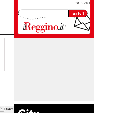
iscriviti
Iscriviti
lacplay.it
lacitymag.it
lactv.it
lacapitalenews.it
laconair.it
cosenzachannel.it
ilvibonese.it
catanzarochannel.it
ie
Lavora con noi