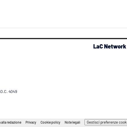
LaC Network
R.O.C. 4049
Gestisci preferenze cook
 alla redazione
Privacy
Cookie policy
Note legali