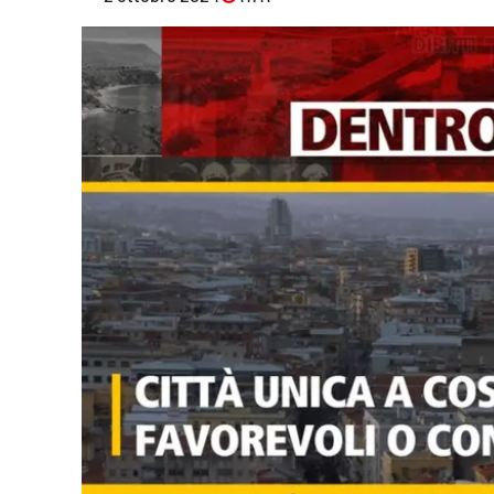
Eventi
Sport
Streaming
LaC TV
Lac Network
LaC OnAir
LaC
Network
lacplay.it
lactv.it