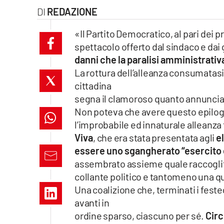
REDAZIONE
laconair.it
«Il Partito Democratico, al pari dei pr
lacitymag.it
spettacolo offerto dal sindaco e dai g
danni che la paralisi amministrativ
ilreggino.it
La rottura dell’alleanza consumatasi
cittadina
cosenzachannel.it
segna il clamoroso quanto annunciat
ilvibonese.it
Non poteva che avere questo epilogo,
l’improbabile ed innaturale alleanza tra
catanzarochannel.it
Viva
, che era stata presentata agli
el
essere uno sgangherato “esercito 
lacapitalenews.it
assembrato assieme quale raccoglito
collante politico e tantomeno una q
App
Una coalizione che, terminati i feste
avanti in
Android
ordine sparso, ciascuno per sé.
Circ