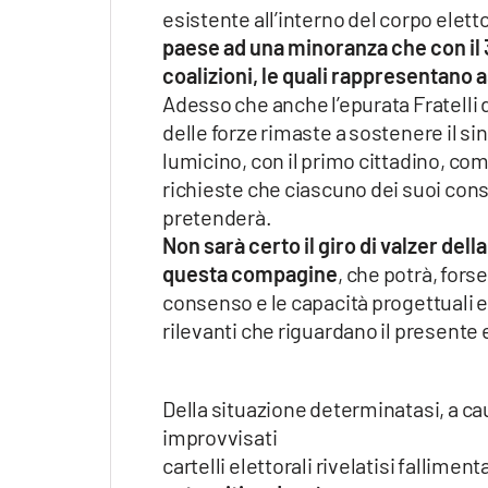
esistente all’interno del corpo elet
paese ad una minoranza che con il 3
coalizioni, le quali rappresentano 
Adesso che anche l’epurata Fratelli d’
delle forze rimaste a sostenere il si
lumicino, con il primo cittadino, com
richieste che ciascuno dei suoi consi
pretenderà.
Non sarà certo il giro di valzer dell
questa compagine
, che potrà, fors
consenso e le capacità progettuali e
rilevanti che riguardano il presente e
Della situazione determinatasi, a ca
improvvisati
cartelli elettorali rivelatisi fallimen