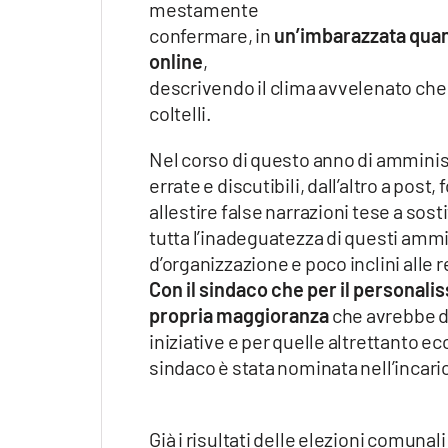
mestamente
Apple
confermare, in
un’imbarazzata quant
online
,
descrivendo il clima avvelenato che s
coltelli.
Vai
Nel corso di questo anno di amminist
errate e discutibili, dall’altro a po
allestire false narrazioni tese a sost
tutta l’inadeguatezza di questi ammin
d’organizzazione e poco inclini alle 
Con il sindaco che per il personalis
propria maggioranza
che avrebbe do
iniziative e per quelle altrettanto e
sindaco è stata nominata nell’incaric
Già i risultati delle elezioni comun