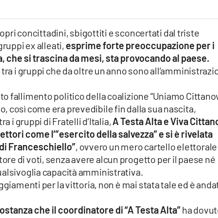
opri concittadini, sbigottiti e sconcertati dal triste
ruppi ex alleati,
esprime forte preoccupazione per i
a, che si trascina da mesi, sta provocando al paese.
 tra i gruppi che da oltre un anno sono all’amministrazi
o fallimento politico della coalizione “Uniamo Cittano
 così come era prevedibile fin dalla sua nascita,
 i gruppi di Fratelli d’Italia,
A Testa Alta e Viva Citta
ettori come l’”esercito della salvezza” e si è rivelata
di Franceschiello”
, ovvero un mero cartello elettorale
re di voti, senza avere alcun progetto per il paese né
ualsivoglia capacità amministrativa.
ggiamenti per la vittoria, non è mai stata tale ed è anda
ostanza che il coordinatore di “A Testa Alta”
ha dovut