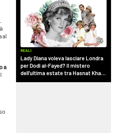
.
tà
 al
o a
l
rso