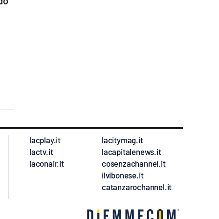
do
lacplay.it
lacitymag.it
lactv.it
lacapitalenews.it
laconair.it
cosenzachannel.it
ilvibonese.it
catanzarochannel.it