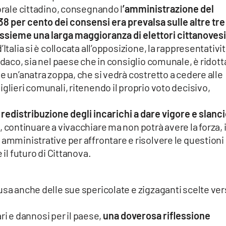
torale cittadino, consegnando l
’amministrazione del
8 per cento dei consensi era prevalsa sulle altre tre
assieme una larga maggioranza di elettori cittanovesi
Italia si è collocata all’opposizione, la rappresentativi
ndaco, sia nel paese che in consiglio comunale, è ridotta
e un’anatra zoppa, che si vedrà costretto a cedere alle
glieri comunali, ritenendo il proprio voto decisivo,
a redistribuzione degli incarichi a dare vigore e slanci
e, continuare a vivacchiare ma non potrà avere la forza, i
 amministrative per affrontare e risolvere le questioni
 il futuro di Cittanova.
usa anche delle sue spericolate e zigzaganti scelte ve
tari e dannosi per il paese,
una doverosa riflessione