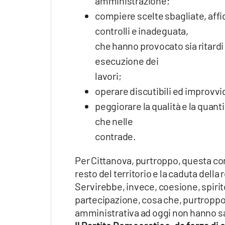
amministrazione;
compiere scelte sbagliate, affid
controlli e inadeguata,
che hanno provocato sia ritardi 
esecuzione dei
lavori;
operare discutibili ed improvvid
peggiorare la qualità e la quanti
che nelle
contrade.
Per Cittanova, purtroppo, questa c
resto del territorio e la caduta della 
Servirebbe, invece, coesione, spirit
partecipazione, cosa che, purtrop
amministrativa ad oggi non hanno s