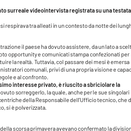
o surreale videointervista registrata su una testata
i respirava tra alleati in un contesto da notte dei lung
razione il paese ha dovuto assistere, da un lato a scel
st, foto opportunity e comunicati stampa confezionati per
ituire la realtà. Tuttavia, col passare dei mesi è emersa
istratori comunali, privi di una propria visione e capac
regole e al confronto.
simo interesse privato, è riuscito a sbriciolare la
vuto sorreggerlo, la quale, anche per le sue singolari
ccentriche della Responsabile dell’Ufficio tecnico, che d
o, si è polverizzata.
ali della scorsa primavera avevano confermato la divisio