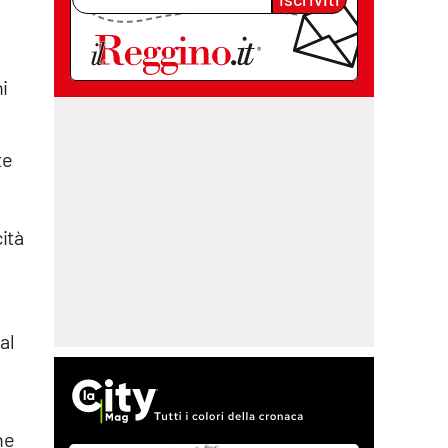
hi
te
ità
al
ne