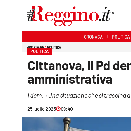
Sezioni
CRONACA
POLITICA
Cronaca
HOME PAGE
POLITICA
POLITICA
Politica
Cittanova, il Pd de
Sanità
amministrativa
Ambiente
I dem: «Una situazione che si trascina
Società
25 luglio 2025
09:40
Cultura
Economia e lavoro