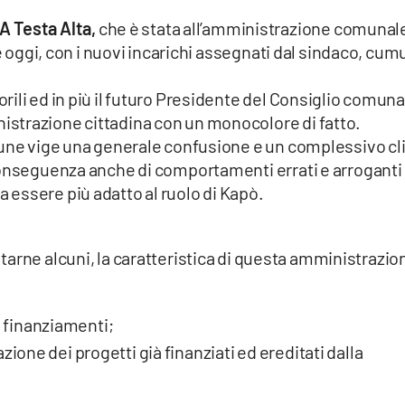
A Testa Alta,
che è stata all’amministrazione comunal
he oggi, con i nuovi incarichi assegnati dal sindaco, cum
ili ed in più il futuro Presidente del Consiglio comuna
strazione cittadina con un monocolore di fatto.
mune vige una generale confusione e un complessivo c
conseguenza anche di comportamenti errati e arroganti 
essere più adatto al ruolo di Kapò.
citarne alcuni, la caratteristica di questa amministrazio
 finanziamenti;
zione dei progetti già finanziati ed ereditati dalla