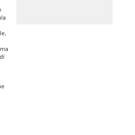
e
ula
le,
lima
di
ne