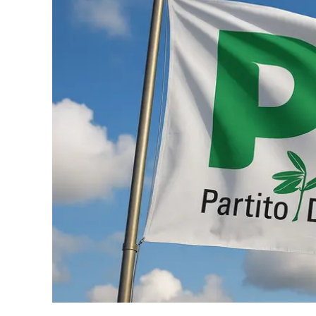
Eventi
Sport
Streaming
LaC TV
Lac Network
LaC OnAir
LaC
Network
lacplay.it
lactv.it