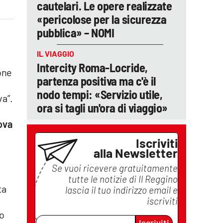
cautelari. Le opere realizzate
«pericolose per la sicurezza
pubblica» – NOMI
IL VIAGGIO
Intercity Roma-Locride,
one
partenza positiva ma c'è il
nodo tempi: «Servizio utile,
va”.
ora si tagli un'ora di viaggio»
nova
Iscriviti
alla Newsletter
Se vuoi ricevere gratuitamente
tutte le notizie di
Il Reggino
ta
lascia il tuo indirizzo email e
iscriviti
o
Iscriviti