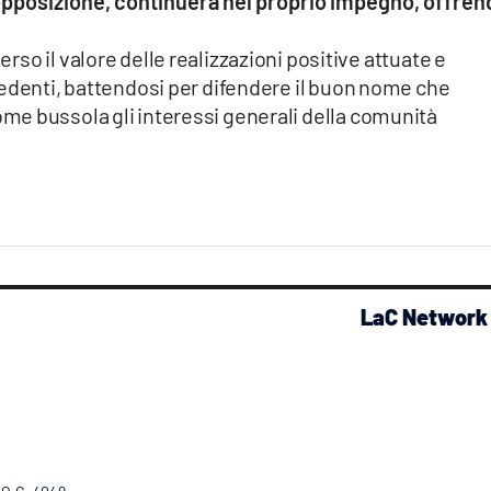
i opposizione, continuerà nel proprio impegno, offren
rso il valore delle realizzazioni positive attuate e
cedenti, battendosi per difendere il buon nome che
e bussola gli interessi generali della comunità
LaC Network