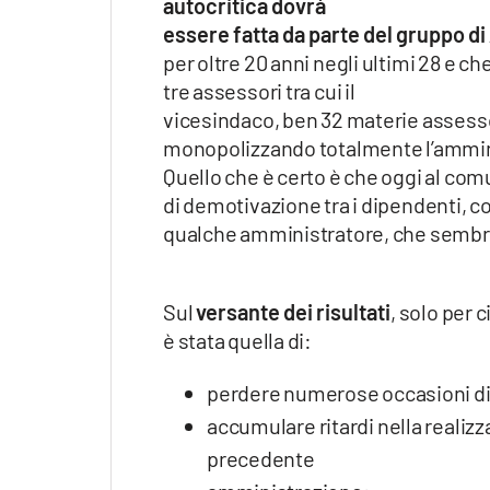
autocritica dovrà
essere fatta da parte del gruppo di 
per oltre 20 anni negli ultimi 28 e c
tre assessori tra cui il
vicesindaco, ben 32 materie assessor
monopolizzando totalmente l’ammini
Quello che è certo è che oggi al co
di demotivazione tra i dipendenti, 
qualche amministratore, che sembra 
Sul
versante dei risultati
, solo per 
è stata quella di:
perdere numerose occasioni di
accumulare ritardi nella realizza
precedente