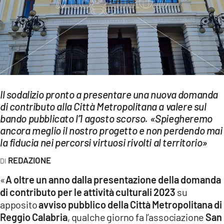
EVENTI
SPORT
Streaming
LAC TV
Il sodalizio pronto a presentare una nuova domanda
LAC NETWORK
di contributo alla Città Metropolitana a valere sul
bando pubblicato l’1 agosto scorso. «Spiegheremo
LAC ONAIR
ancora meglio il nostro progetto e non perdendo mai
la fiducia nei percorsi virtuosi rivolti al territorio»
LaC
REDAZIONE
Network
LACPLAY.IT
«
A oltre un anno dalla presentazione della domanda
di contributo per le attività culturali 2023
su
LACTV.IT
apposito
avviso pubblico della Città Metropolitana di
Reggio Calabria
, qualche giorno fa l’associazione
San
LACONAIR.IT