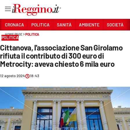
Vai
CRONACA
POLITICA
SANITÀ
AMBIENTE
SOCIETÀ
HOME PAGE
POLITICA
POLITICA
Sezioni
Cittanova, l'associazione San Girolamo
CRONACA
rifiuta il contributo di 300 euro di
POLITICA
Metrocity: aveva chiesto 6 mila euro
SANITÀ
12 agosto 2024
18:43
AMBIENTE
SOCIETÀ
CULTURA
ECONOMIA E LAVORO