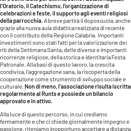
l’Oratorio, il Catechismo, l’organizzazione di
celebrazioni e feste, il supporto agli eventi religiosi
della parrocchia
. A breve partirà il doposcuola, anche
grazie alla nuova aula didattica realizzata di recente
con il contributo della Regione Calabria. Importanti
investimenti sono stati fatti per la valorizzazione dei
riti della Settimana Santa, delle diverse e importanti
ricorrenze religiose, della storica e identitaria Festa
Patronale. Alla basi di questo lavoro, la crescita
condivisa, l’aggregazione sana, la riscoperta della
cooperazione come strumento di sviluppo sociale e
culturale.
Non di meno, l’associazione risulta iscritta
regolarmente al Runts e possiede un bilancio
approvato e in attivo.
Alla luce di questo percorso, in cui crediamo
fermamente e che ci chiede giornalmente impegno e
passione, riteniamo inopportuno accettare a distanza