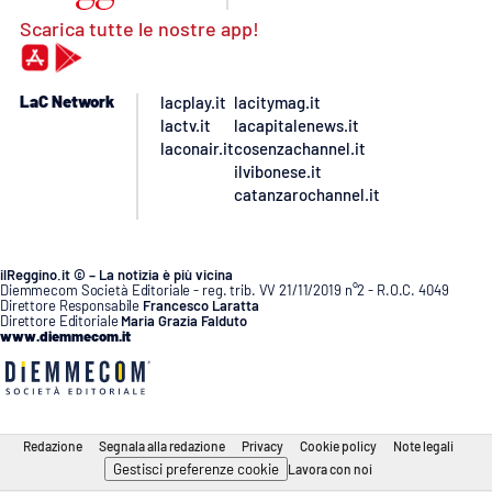
Scarica tutte le nostre app!
LaC Network
lacplay.it
lacitymag.it
lactv.it
lacapitalenews.it
laconair.it
cosenzachannel.it
ilvibonese.it
catanzarochannel.it
ilReggino.it © – La notizia è più vicina
Diemmecom Società Editoriale - reg. trib. VV 21/11/2019 n°2 - R.O.C. 4049
Direttore Responsabile
Francesco Laratta
Direttore Editoriale
Maria Grazia Falduto
www.diemmecom.it
Redazione
Segnala alla redazione
Privacy
Cookie policy
Note legali
Gestisci preferenze cookie
Lavora con noi