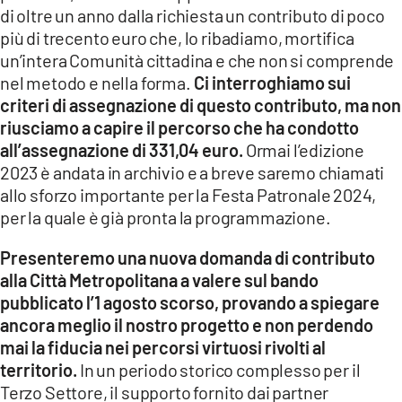
di oltre un anno dalla richiesta un contributo di poco
più di trecento euro che, lo ribadiamo, mortifica
un’intera Comunità cittadina e che non si comprende
nel metodo e nella forma.
Ci interroghiamo sui
criteri di assegnazione di questo contributo, ma non
riusciamo a capire il percorso che ha condotto
all’assegnazione di 331,04 euro.
Ormai l’edizione
2023 è andata in archivio e a breve saremo chiamati
allo sforzo importante per la Festa Patronale 2024,
per la quale è già pronta la programmazione.
Presenteremo una nuova domanda di contributo
alla Città Metropolitana a valere sul bando
pubblicato l’1 agosto scorso, provando a spiegare
ancora meglio il nostro progetto e non perdendo
mai la fiducia nei percorsi virtuosi rivolti al
territorio.
In un periodo storico complesso per il
Terzo Settore, il supporto fornito dai partner