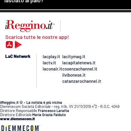
Scarica tutte le nostre app!
LaC Network
lacplay.it
lacitymag.it
lactv.it
lacapitalenews.it
laconair.it
cosenzachannel.it
ilvibonese.it
catanzarochannel.it
ilReggino.it © – La notizia è più vicina
Diemmecom Società Editoriale - reg. trib. VV 21/11/2019 n°2 - R.O.C. 4049
Direttore Responsabile
Francesco Laratta
Direttore Editoriale
Maria Grazia Falduto
www.diemmecom.it