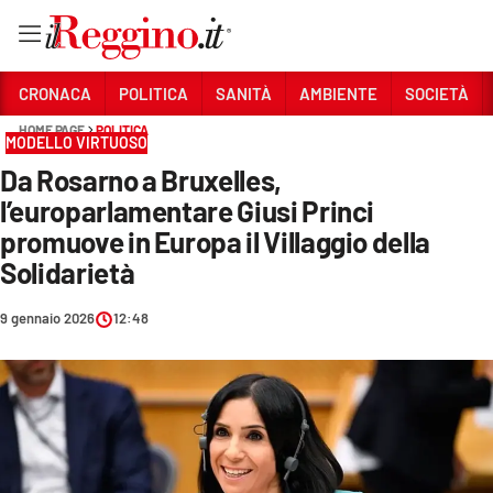
Vai
CRONACA
POLITICA
SANITÀ
AMBIENTE
SOCIETÀ
HOME PAGE
POLITICA
MODELLO VIRTUOSO
Sezioni
Da Rosarno a Bruxelles,
CRONACA
l’europarlamentare Giusi Princi
POLITICA
promuove in Europa il Villaggio della
Solidarietà
SANITÀ
9 gennaio 2026
12:48
AMBIENTE
SOCIETÀ
CULTURA
ECONOMIA E LAVORO