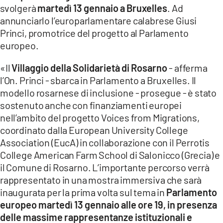
svolgerà
martedì 13 gennaio a Bruxelles
. Ad
LACITYMAG.IT
annunciarlo l’europarlamentare calabrese Giusi
Princi, promotrice del progetto al Parlamento
ILREGGINO.IT
europeo.
COSENZACHANNEL.IT
«Il
Villaggio della Solidarietà di Rosarno
- afferma
l’On. Princi - sbarca in Parlamento a Bruxelles. Il
ILVIBONESE.IT
modello rosarnese di inclusione - prosegue - è stato
CATANZAROCHANNEL.IT
sostenuto anche con finanziamenti europei
nell’ambito del progetto Voices from Migrations,
LACAPITALENEWS.IT
coordinato dalla European University College
Association (EucA) in collaborazione con il Perrotis
College American Farm School di Salonicco (Grecia) e
App
il Comune di Rosarno. L’importante percorso verrà
ANDROID
rappresentato in una mostra immersiva che sarà
inaugurata per la prima volta sul tema in
Parlamento
APPLE
europeo martedì 13 gennaio alle ore 19, in presenza
delle massime rappresentanze istituzionali e