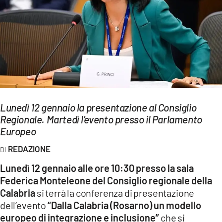
EVENTI
SPORT
Streaming
LAC TV
LAC NETWORK
Lunedì 12 gennaio la presentazione al Consiglio
Regionale. Martedì l’evento presso il Parlamento
LAC ONAIR
Europeo
REDAZIONE
LaC
Network
Lunedì 12 gennaio alle ore 10:30 presso la sala
LACPLAY.IT
Federica Monteleone del Consiglio regionale della
Calabria
si terrà la conferenza di presentazione
LACTV.IT
dell’evento
“Dalla Calabria (Rosarno) un modello
europeo di integrazione e inclusione”
che si
LACONAIR.IT