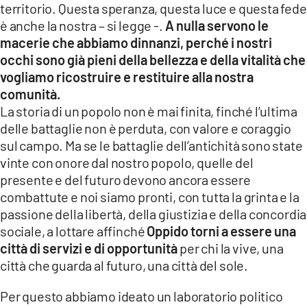
territorio. Questa speranza, questa luce e questa fede
è anche la nostra – si legge -.
A nulla servono le
macerie che abbiamo dinnanzi, perché i nostri
occhi sono già pieni della bellezza e della vitalità che
vogliamo ricostruire e restituire alla nostra
comunità.
La storia di un popolo non è mai finita, finché l’ultima
delle battaglie non è perduta, con valore e coraggio
sul campo. Ma se le battaglie dell’antichità sono state
vinte con onore dal nostro popolo, quelle del
presente e del futuro devono ancora essere
combattute e noi siamo pronti, con tutta la grinta e la
passione della libertà, della giustizia e della concordia
sociale, a lottare affinché
Oppido torni a essere una
città di servizi e di opportunità
per chi la vive, una
città che guarda al futuro, una città del sole.
Per questo abbiamo ideato un laboratorio politico