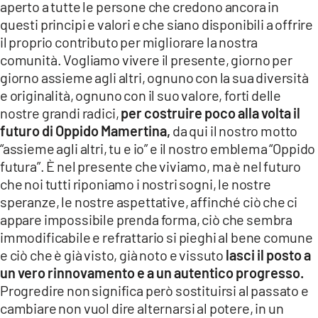
aperto a tutte le persone che credono ancora in
questi principi e valori e che siano disponibili a offrire
il proprio contributo per migliorare la nostra
comunità. Vogliamo vivere il presente, giorno per
giorno assieme agli altri, ognuno con la sua diversità
e originalità, ognuno con il suo valore, forti delle
nostre grandi radici,
per costruire poco alla volta il
futuro di Oppido Mamertina,
da qui il nostro motto
“assieme agli altri, tu e io” e il nostro emblema “Oppido
futura”. È nel presente che viviamo, ma è nel futuro
che noi tutti riponiamo i nostri sogni, le nostre
speranze, le nostre aspettative, affinché ciò che ci
appare impossibile prenda forma, ciò che sembra
immodificabile e refrattario si pieghi al bene comune
e ciò che è già visto, già noto e vissuto
lasci il posto a
un vero rinnovamento e a un autentico progresso.
Progredire non significa però sostituirsi al passato e
cambiare non vuol dire alternarsi al potere, in un