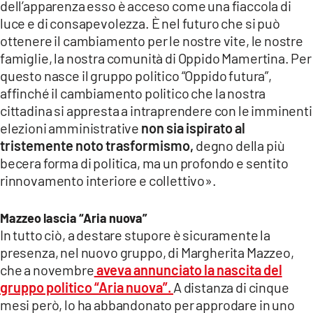
dell’apparenza esso è acceso come una fiaccola di
luce e di consapevolezza. È nel futuro che si può
ottenere il cambiamento per le nostre vite, le nostre
famiglie, la nostra comunità di Oppido Mamertina. Per
questo nasce il gruppo politico “Oppido futura”,
affinché il cambiamento politico che la nostra
cittadina si appresta a intraprendere con le imminenti
elezioni amministrative
non sia ispirato al
tristemente noto trasformismo,
degno della più
becera forma di politica, ma un profondo e sentito
rinnovamento interiore e collettivo».
Mazzeo lascia “Aria nuova”
In tutto ciò, a destare stupore è sicuramente la
presenza, nel nuovo gruppo, di Margherita Mazzeo,
che a novembre
aveva annunciato la nascita del
gruppo politico
“Aria nuova”.
A distanza di cinque
mesi però, lo ha abbandonato per approdare in uno