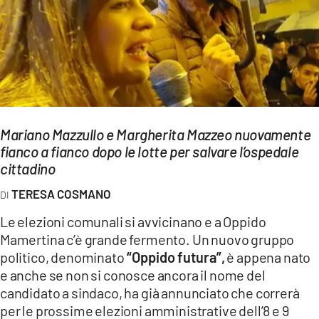
EVENTI
SPORT
Streaming
LAC TV
Mariano Mazzullo e Margherita Mazzeo nuovamente
LAC NETWORK
fianco a fianco dopo le lotte per salvare l’ospedale
cittadino
LAC ONAIR
TERESA COSMANO
LaC
Le elezioni comunali si avvicinano e a Oppido
Network
Mamertina c’è grande fermento. Un nuovo gruppo
LACPLAY.IT
politico, denominato
“Oppido futura”,
è appena nato
e anche se non si conosce ancora il nome del
LACTV.IT
candidato a sindaco, ha già annunciato che correrà
per le prossime elezioni amministrative dell’8 e 9
LACONAIR.IT