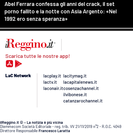
Scarica tutte le nostre app!
LaC Network
lacplay.it
lacitymag.it
lactv.it
lacapitalenews.it
laconair.it
cosenzachannel.it
ilvibonese.it
catanzarochannel.it
ilReggino.it © – La notizia è più vicina
Diemmecom Società Editoriale - reg. trib. VV 21/11/2019 n°2 - R.O.C. 4049
Direttore Responsabile
Francesco Laratta