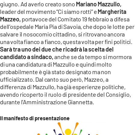
giugno. Ad averlo creato sono
Mariano Mazzullo,
LACITYMAG.IT
leader del movimento “Ci siamo rotti” e
Margherita
Mazzeo,
portavoce del Comitato 19 febbraio a difesa
ILREGGINO.IT
dell’ospedale Maria Pia di Savoia, che dopo le lotte per
salvare il nosocomio cittadino, si ritrovano ancora
COSENZACHANNEL.IT
una volta fianco a fianco, questa volta per fini politici.
Sarà tra uno dei due che ricadrà la scelta del
ILVIBONESE.IT
candidato a sindaco,
anche se da tempo si mormora
CATANZAROCHANNEL.IT
di una candidatura di Mazzullo e quindi molto
probabilmente è già stato designato ma non
LACAPITALENEWS.IT
ufficializzato. Dal canto suo però, Mazzeo, a
differenza di Mazzullo, ha già esperienze politiche,
App
avendo ricoperto il ruolo di presidente del Consiglio,
durante l’Amministrazione Giannetta.
ANDROID
APPLE
Il manifesto di presentazione