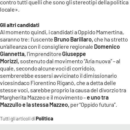
contro tutti quelli che sono gli stereotipi della politica
locale».
Gli altri candidati
Al momento quindi, i candidati a Oppido Mamertina,
saranno tre: l’uscente
Bruno Barillaro,
che
ha stretto
un’alleanza con il consigliere regionale
Domenico
Giannetta,
l’imprenditore
Giuseppe
Morizzi,
sostenuto dal movimento “Aria nuova” – al
quale, secondo alcune voci di corridoio,
sembrerebbe essersi avvicinato il dimissionario
vicesindaco Fiorentino Riganò, che a detta delle
stesse voci, sarebbe proprio la causa del divorzio tra
Margherita Mazzeo e il movimento –
e uno tra
Mazzullo e la stessa Mazzeo,
per “Oppido futura”.
Politica
Tutti gli articoli di