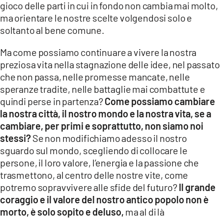
gioco delle parti in cui in fondo non cambia mai molto,
ma orientare le nostre scelte volgendosi solo e
soltanto al bene comune.
Ma come possiamo continuare a vivere la nostra
preziosa vita nella stagnazione delle idee, nel passato
che non passa, nelle promesse mancate, nelle
speranze tradite, nelle battaglie mai combattute e
quindi perse in partenza?
Come possiamo cambiare
la nostra città, il nostro mondo e la nostra vita, se a
cambiare, per primi e soprattutto, non siamo noi
stessi?
Se non modifichiamo adesso il nostro
sguardo sul mondo, scegliendo di collocare le
persone, il loro valore, l’energia e la passione che
trasmettono, al centro delle nostre vite, come
potremo sopravvivere alle sfide del futuro?
Il grande
coraggio e il valore del nostro antico popolo non è
morto, è solo sopito e deluso,
ma al di là