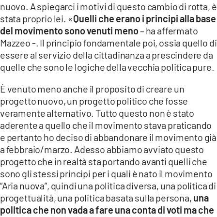
nuovo. A spiegarci i motivi di questo cambio di rotta, è
stata proprio lei. «
Quelli che erano i principi alla base
del movimento sono venuti meno
– ha affermato
Mazzeo -. Il principio fondamentale poi, ossia quello di
essere al servizio della cittadinanza a prescindere da
quelle che sono le logiche della vecchia politica pure.
È venuto meno anche il proposito di creare un
progetto nuovo, un progetto politico che fosse
veramente alternativo. Tutto questo non è stato
aderente a quello che il movimento stava praticando
e pertanto ho deciso di abbandonare il movimento già
a febbraio/marzo. Adesso abbiamo avviato questo
progetto che in realtà sta portando avanti quelli che
sono gli stessi principi per i quali è nato il movimento
“Aria nuova”, quindi una politica diversa, una politica di
progettualità, una politica basata sulla persona,
una
politica che non vada a fare una conta di voti ma che