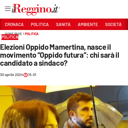
Vai
CRONACA
POLITICA
SANITÀ
AMBIENTE
SOCIETÀ
HOME PAGE
POLITICA
POLITICA
Sezioni
Elezioni Oppido Mamertina, nasce il
CRONACA
movimento “Oppido futura”: chi sarà il
POLITICA
candidato a sindaco?
SANITÀ
30 aprile 2024
15:01
AMBIENTE
SOCIETÀ
CULTURA
ECONOMIA E LAVORO