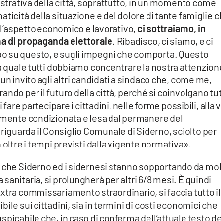
nistrativa della città, soprattutto, in un momento come
ticità della situazione e del dolore di tante famiglie 
ell’aspetto economico e lavorativo,
ci sottraiamo, in
a di propaganda elettorale
. Ribadisco, ci siamo, e ci
o su questo, e sugli impegni che comporta. Questo
la quale tutti dobbiamo concentrare la nostra attenzion
un invito agli altri candidati a sindaco che, come me,
ndo per il futuro della città, perché si coinvolgano tu
 fare partecipare i cittadini, nelle forme possibili, alla v
temente condizionata e lesa dal permanere del
guarda il Consiglio Comunale di Siderno, sciolto per
 oltre i tempi previsti dalla vigente normativa».
a
che Siderno ed i sidernesi stanno sopportando da mo
anitaria, si prolungherà per altri 6/8 mesi. È quindi
xtra commissariamento straordinario, si faccia tutto il
ile sui cittadini, sia in termini di costi economici che
spicabile che, in caso di conferma dell’attuale testo de