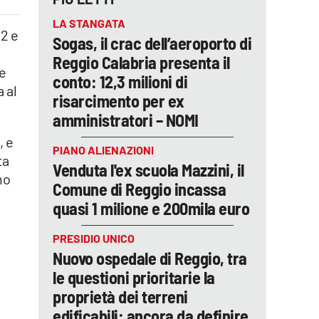
LA STANGATA
22 e
Sogas, il crac dell’aeroporto di
Reggio Calabria presenta il
re
conto: 12,3 milioni di
a al
risarcimento per ex
amministratori – NOMI
, e
PIANO ALIENAZIONI
ta
Venduta l'ex scuola Mazzini, il
mo
Comune di Reggio incassa
quasi 1 milione e 200mila euro
PRESIDIO UNICO
Nuovo ospedale di Reggio, tra
le questioni prioritarie la
proprietà dei terreni
edificabili: ancora da definire