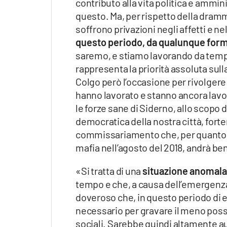
contributo alla vita politica e ammi
laconair.it
questo. Ma, per rispetto della dramma
soffrono privazioni negli affetti e n
lacitymag.it
questo periodo, da qualunque form
saremo, e stiamo lavorando da temp
ilreggino.it
rappresenta la priorità assoluta sul
Colgo però l’occasione per rivolgere 
cosenzachannel.it
hanno lavorato e stanno ancora lavora
le forze sane di Siderno, allo scopo di
ilvibonese.it
democratica della nostra città, for
commissariamento che, per quanto ri
catanzarochannel.it
mafia nell’agosto del 2018, andrà ben
lacapitalenews.it
«Si tratta di una
situazione anomal
tempo e che, a causa dell’emergenza s
App
doveroso che, in questo periodo di e
Android
necessario per gravare il meno possib
sociali. Sarebbe quindi altamente au