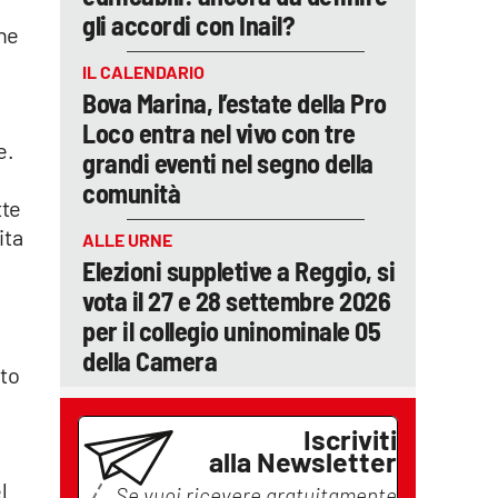
gli accordi con Inail?
che
IL CALENDARIO
Bova Marina, l’estate della Pro
Loco entra nel vivo con tre
e.
grandi eventi nel segno della
comunità
tte
ita
ALLE URNE
Elezioni suppletive a Reggio, si
vota il 27 e 28 settembre 2026
per il collegio uninominale 05
della Camera
lto
Iscriviti
alla Newsletter
l
Se vuoi ricevere gratuitamente