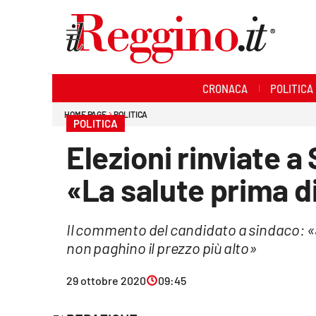
Sezioni
CRONACA
POLITICA
Cronaca
HOME PAGE
POLITICA
POLITICA
Politica
Elezioni rinviate 
Sanità
«La salute prima d
Ambiente
Il commento del candidato a sindaco: «S
Società
non paghino il prezzo più alto»
Cultura
29 ottobre 2020
09:45
Economia e lavoro