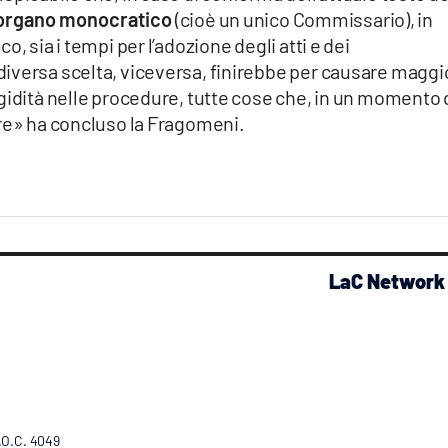
organo monocratico
(cioè un unico Commissario), in
, sia i tempi per l’adozione degli atti e dei
iversa scelta, viceversa, finirebbe per causare maggi
gidità nelle procedure, tutte cose che, in un momento 
ere» ha concluso la Fragomeni.
LaC Network
R.O.C. 4049