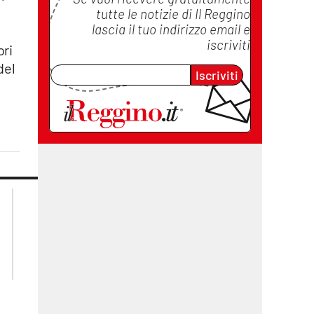
tutte le notizie di
Il Reggino
lascia il tuo indirizzo email e
iscriviti
ori
del
Iscriviti
lacplay.it
lacitymag.it
lactv.it
lacapitalenews.it
laconair.it
cosenzachannel.it
ilvibonese.it
catanzarochannel.it