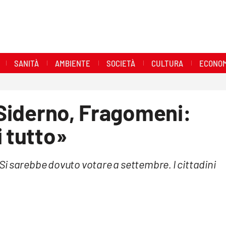
SANITÀ
AMBIENTE
SOCIETÀ
CULTURA
ECONOM
a Siderno, Fragomeni:
i tutto»
i sarebbe dovuto votare a settembre. I cittadini