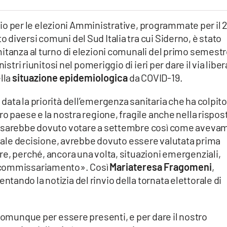
nario per le elezioni Amministrative, programmate per il 
diversi comuni del Sud Italia tra cui Siderno, è stato
mitanza al turno di elezioni comunali del primo semest
istri riunitosi nel pomeriggio di ieri per dare il via liber
lla
situazione epidemiologica
da COVID-19.
ata la priorità dell’emergenza sanitaria che ha colpito
o paese e la nostra regione, fragile anche nella rispos
i sarebbe dovuto votare a settembre così come aveva
, tale decisione, avrebbe dovuto essere valutata prima
e, perché, ancora una volta, situazioni emergenziali,
 commissariamento». Così
Mariateresa Fragomeni
,
ando la notizia del rinvio della tornata elettorale di
 comunque per essere presenti, e per dare il nostro