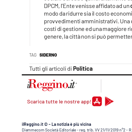
Apple
DPCM, l’Ente venisse affidato ad un
modo da ridurre sia il costo economico
provvedimenti amministrativi. Una d
costi di gestione ed una maggiore ri
Vai
genere, la città non si può permett
TAG
SIDERNO
Tutti gli articoli di
Politica
Scarica tutte le nostre app!
ilReggino.it © – La notizia è più vicina
Diemmecom Società Editoriale - reg. trib. VV 21/11/2019 n°2 - 