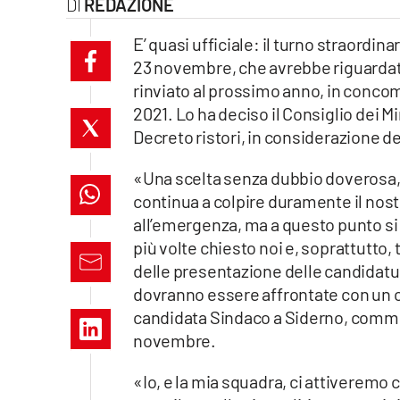
REDAZIONE
Eventi
E’ quasi ufficiale: il turno straordi
Sport
23 novembre, che avrebbe riguardato 
rinviato al prossimo anno, in conco
2021. Lo ha deciso il Consiglio dei Min
Streaming
Decreto ristori, in considerazione de
LaC TV
«Una scelta senza dubbio doverosa, d
Lac Network
continua a colpire duramente il nostr
all’emergenza, ma a questo punto s
LaC OnAir
più volte chiesto noi e, soprattutto
delle presentazione delle candidatur
LaC
dovranno essere affrontate con un
Network
candidata Sindaco a Siderno, comment
lacplay.it
novembre.
«Io, e la mia squadra, ci attiveremo
lactv.it