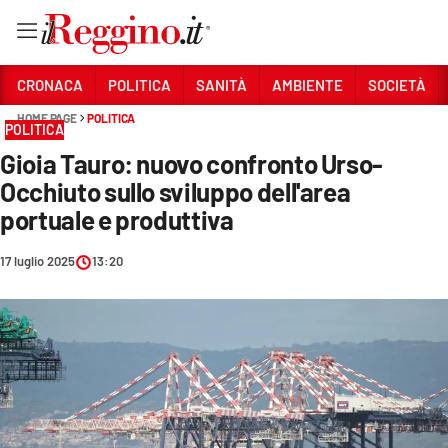
Vai
CRONACA
POLITICA
SANITÀ
AMBIENTE
SOCIETÀ
HOME PAGE
POLITICA
POLITICA
Sezioni
Gioia Tauro: nuovo confronto Urso-
CRONACA
Occhiuto sullo sviluppo dell'area
POLITICA
portuale e produttiva
SANITÀ
17 luglio 2025
13:20
AMBIENTE
SOCIETÀ
CULTURA
ECONOMIA E LAVORO