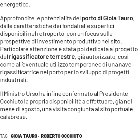
energetico.
LACITYMAG.IT
Approfondite le potenzialità del
porto di Gioia Tauro
,
ILREGGINO.IT
dalle caratteristiche dei fondali alle superfici
disponibili nel retroporto, con un focus sulle
COSENZACHANNEL.IT
prospettive di investimento produttivo nel sito.
Particolare attenzione è stata poi dedicata al progetto
ILVIBONESE.IT
del
rigassificatore terrestre
, già autorizzato, così
come all’eventuale utilizzo temporaneo di una nave
CATANZAROCHANNEL.IT
rigassificatrice nel porto per lo sviluppo di progetti
LACAPITALENEWS.IT
industriali.
Il Ministro Urso ha infine confermato al Presidente
App
Occhiuto la propria disponibilità a effettuare, già nel
ANDROID
mese di agosto, una visita congiunta al sito portuale
calabrese.
APPLE
TAG
GIOIA TAURO ·
ROBERTO OCCHIUTO