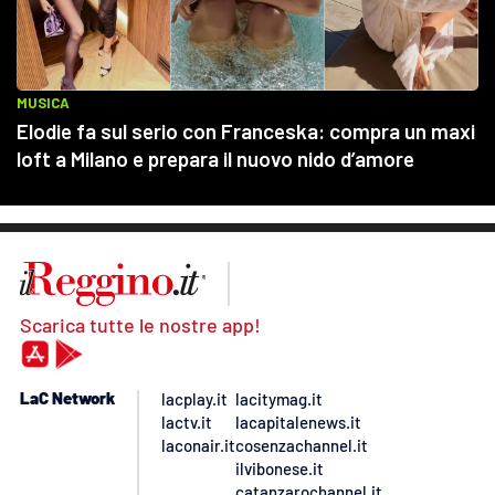
Scarica tutte le nostre app!
LaC Network
lacplay.it
lacitymag.it
lactv.it
lacapitalenews.it
laconair.it
cosenzachannel.it
ilvibonese.it
catanzarochannel.it