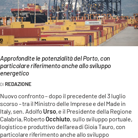
EVENTI
SPORT
Streaming
LAC TV
Approfondite le potenzialità del Porto, con
LAC NETWORK
particolare riferimento anche allo sviluppo
energetico
LAC ONAIR
REDAZIONE
LaC
Nuovo confronto – dopo il precedente del 3 luglio
Network
scorso – tra il Ministro delle Imprese e del Made in
LACPLAY.IT
Italy, sen. Adolfo
Urso
, e il Presidente della Regione
Calabria, Roberto
Occhiuto
, sullo sviluppo portuale,
LACTV.IT
logistico e produttivo dell’area di Gioia Tauro, con
particolare riferimento anche allo sviluppo
LACONAIR.IT