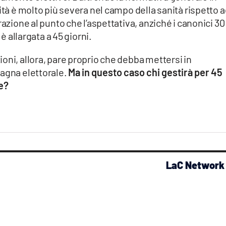
ità è molto più severa nel campo della sanità rispetto 
razione al punto che l’aspettativa, anziché i canonici 30
 è allargata a 45 giorni.
oni, allora, pare proprio che debba mettersi in
pagna elettorale.
Ma in questo caso chi gestirà per 45
se?
LaC Network