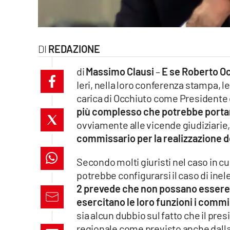
laconair.it
lacitymag.it
REDAZIONE
ilreggino.it
di
Massimo Clausi
–
E se Roberto Oc
Ieri, nella loro conferenza stampa, 
cosenzachannel.it
carica di Occhiuto come Presidente 
più complesso che potrebbe portare 
ilvibonese.it
ovviamente alle vicende giudiziarie
catanzarochannel.it
commissario per la realizzazione d
Secondo molti giuristi nel caso in c
lacapitalenews.it
potrebbe configurarsi il caso di inel
2 prevede che non possano essere el
App
esercitano le loro funzioni i comm
Android
sia alcun dubbio sul fatto che il pre
regionale come previsto anche dalla