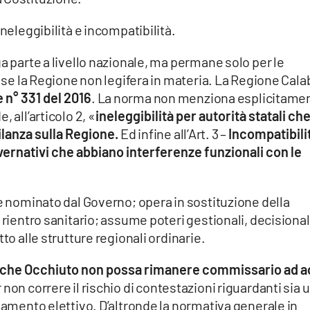
ineleggibilità e incompatibilità.
a parte a livello nazionale, ma permane solo per le
i se la Regione non legifera in materia. La Regione Cala
e n° 331 del 2016
. La norma non menziona esplicitame
 all’articolo 2, «
ineleggibilità per autorità statali ch
ilanza sulla Regione.
Ed infine all’Art. 3 –
Incompatibili
overnativi che abbiano interferenze funzionali con le
 è nominato dal Governo; opera in sostituzione della
 rientro sanitario; assume poteri gestionali, decisional
to alle strutture regionali ordinarie.
che Occhiuto non possa rimanere commissario ad a
 non correre il rischio di contestazioni riguardanti sia 
onamento elettivo. D’altronde la normativa generale in