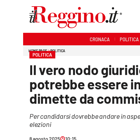
Sezioni
CRONACA
POLITICA
Cronaca
HOME PAGE
POLITICA
POLITICA
Politica
Il vero nodo giurid
Sanità
potrebbe essere in
Ambiente
dimette da commis
Società
Per candidarsi dovrebbe andare in aspett
Cultura
elezioni
Economia e lavoro
8 agosto 2025
10:15