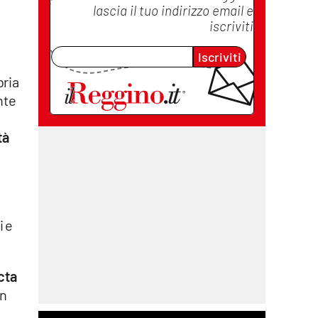
lascia il tuo indirizzo email e
iscriviti
Iscriviti
bria
nte
e
tà
i e
cta
un