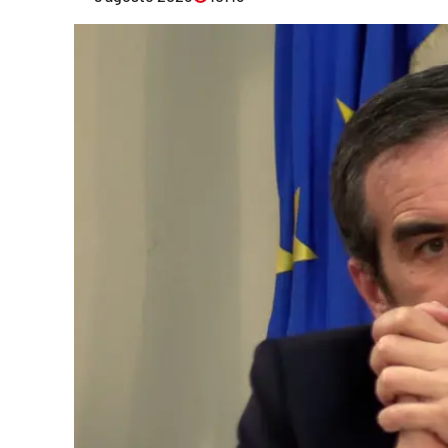
Eventi
Sport
Streaming
LaC TV
Lac Network
LaC OnAir
LaC
Network
lacplay.it
lactv.it