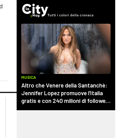
ad
lacplay.it
lacitymag.it
lactv.it
lacapitalenews.it
laconair.it
cosenzachannel.it
ilvibonese.it
catanzarochannel.it