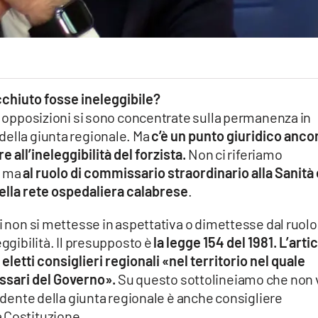
chiuto fosse ineleggibile?
le opposizioni si sono concentrate sulla permanenza in
della giunta regionale. Ma
c’è un punto giuridico anco
all’ineleggibilità del forzista.
Non ci riferiamo
, ma
al ruolo di commissario straordinario alla Sanità 
ella rete ospedaliera calabrese
.
ui non si mettesse in aspettativa o dimettesse dal ruolo
eggibilità. Il presupposto è
la legge 154 del 1981. L’arti
etti consiglieri regionali «nel territorio nel quale
issari del Governo».
Su questo sottolineiamo che non 
sidente della giunta regionale è anche consigliere
 Costituzione.