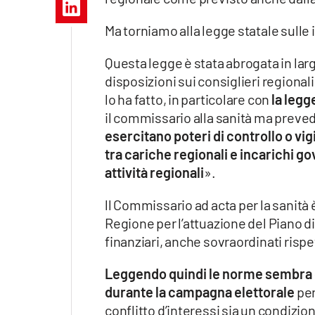
Apple
Ma torniamo alla legge statale sulle 
Questa legge è stata abrogata in larg
disposizioni sui consiglieri regional
Vai
lo ha fatto, in particolare con
la legg
il commissario alla sanità ma prevede,
esercitano poteri di controllo o vig
tra cariche regionali e incarichi g
attività regionali
».
ll Commissario ad acta per la sanità
Regione per l’attuazione del Piano di
finanziari, anche sovraordinati rispet
Leggendo quindi le norme sembra 
durante la campagna elettorale
per
conflitto d’interessi sia un condizi