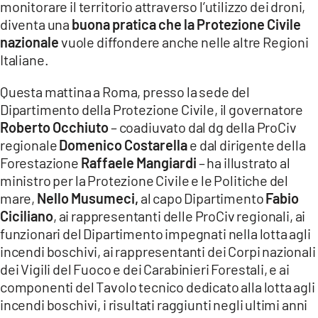
monitorare il territorio attraverso l’utilizzo dei droni,
diventa una
buona pratica che la Protezione Civile
LACITYMAG.IT
nazionale
vuole diffondere anche nelle altre Regioni
ILREGGINO.IT
Italiane.
COSENZACHANNEL.IT
Questa mattina a Roma, presso la sede del
Dipartimento della Protezione Civile, il governatore
ILVIBONESE.IT
Roberto Occhiuto
– coadiuvato dal dg della ProCiv
regionale
Domenico Costarella
e dal dirigente della
CATANZAROCHANNEL.IT
Forestazione
Raffaele Mangiardi
– ha illustrato al
LACAPITALENEWS.IT
ministro per la Protezione Civile e le Politiche del
mare,
Nello Musumeci,
al capo Dipartimento
Fabio
Ciciliano
, ai rappresentanti delle ProCiv regionali, ai
App
funzionari del Dipartimento impegnati nella lotta agli
ANDROID
incendi boschivi, ai rappresentanti dei Corpi nazionali
dei Vigili del Fuoco e dei Carabinieri Forestali, e ai
APPLE
componenti del Tavolo tecnico dedicato alla lotta agli
incendi boschivi, i risultati raggiunti negli ultimi anni