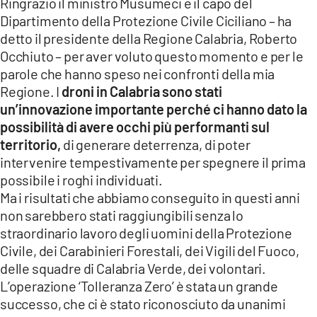
Ringrazio il ministro Musumeci e il capo del
Dipartimento della Protezione Civile Ciciliano – ha
detto il presidente della Regione Calabria, Roberto
Occhiuto – per aver voluto questo momento e per le
parole che hanno speso nei confronti della mia
Regione. I
droni in Calabria sono stati
un’innovazione importante perché ci hanno dato la
possibilità di avere occhi più performanti sul
territorio,
di generare deterrenza, di poter
intervenire tempestivamente per spegnere il prima
possibile i roghi individuati.
Ma i risultati che abbiamo conseguito in questi anni
non sarebbero stati raggiungibili senza lo
straordinario lavoro degli uomini della Protezione
Civile, dei Carabinieri Forestali, dei Vigili del Fuoco,
delle squadre di Calabria Verde, dei volontari.
L’operazione ‘Tolleranza Zero’ è stata un grande
successo, che ci è stato riconosciuto da unanimi