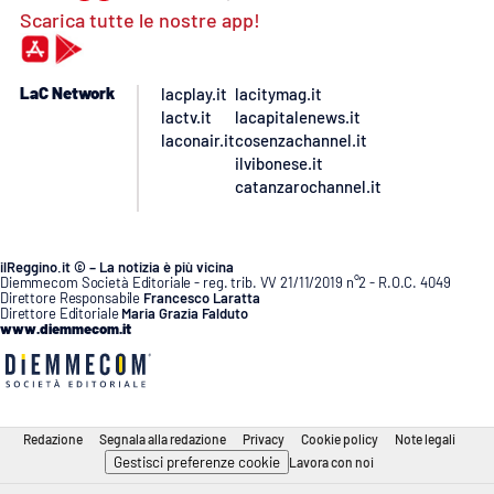
Scarica tutte le nostre app!
LaC Network
lacplay.it
lacitymag.it
lactv.it
lacapitalenews.it
laconair.it
cosenzachannel.it
ilvibonese.it
catanzarochannel.it
ilReggino.it © – La notizia è più vicina
Diemmecom Società Editoriale - reg. trib. VV 21/11/2019 n°2 - R.O.C. 4049
Direttore Responsabile
Francesco Laratta
Direttore Editoriale
Maria Grazia Falduto
www.diemmecom.it
Redazione
Segnala alla redazione
Privacy
Cookie policy
Note legali
Gestisci preferenze cookie
Lavora con noi