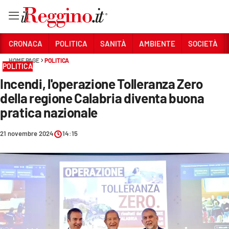
Vai
CRONACA
POLITICA
SANITÀ
AMBIENTE
SOCIETÀ
HOME PAGE
POLITICA
POLITICA
Sezioni
Incendi, l'operazione Tolleranza Zero
CRONACA
della regione Calabria diventa buona
POLITICA
pratica nazionale
SANITÀ
21 novembre 2024
14:15
AMBIENTE
SOCIETÀ
CULTURA
ECONOMIA E LAVORO