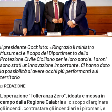
EVENTI
SPORT
Streaming
LAC TV
Il presidente Occhiuto: «Ringrazio il ministro
LAC NETWORK
Musumeci e il capo del Dipartimento della
Protezione Civile Ciciliano per le loro parole. I droni
LAC ONAIR
sono stati un’innovazione importante. Ci hanno dato
la possibilità di avere occhi più performanti sul
LaC
territorio
Network
REDAZIONE
LACPLAY.IT
L’
operazione “Tolleranza Zero”, ideata e messa in
LACTV.IT
campo dalla Regione Calabria
allo scopo di arginare
gli incendi, contrastare gli incendiari e i piromani, e
LACONAIR.IT