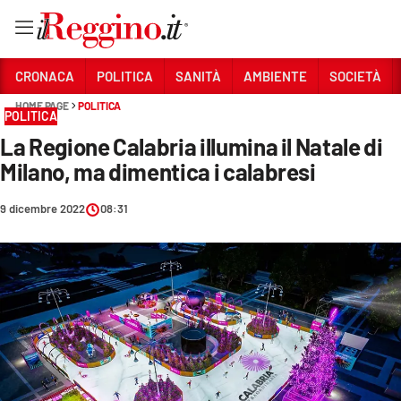
Vai
CRONACA
POLITICA
SANITÀ
AMBIENTE
SOCIETÀ
HOME PAGE
POLITICA
POLITICA
Sezioni
La Regione Calabria illumina il Natale di
CRONACA
Milano, ma dimentica i calabresi
POLITICA
9 dicembre 2022
08:31
SANITÀ
AMBIENTE
SOCIETÀ
CULTURA
ECONOMIA E LAVORO