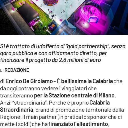
EVENTI
SPORT
Streaming
Si è trattato di un'offerta di “gold partnership”, senza
LAC TV
gara pubblica e con affidamento diretto, per
LAC NETWORK
finanziare il progetto da 2,6 milioni di euro
REDAZIONE
LAC ONAIR
di
Enrico De Girolamo
– È
bellissima la
Calabria
che
LaC
da oggi potranno vedere i viaggiatori che
Network
transiteranno
per la Stazione centrale di Milano
.
LACPLAY.IT
Anzi, “straordinaria”. Perché è proprio
Calabria
Straordinaria
, brand di promozione territoriale della
LACTV.IT
Regione, il main partner (in pratica lo sponsor che ci
mette i soldi) che ha
finanziato l’allestimento
,
LACONAIR.IT