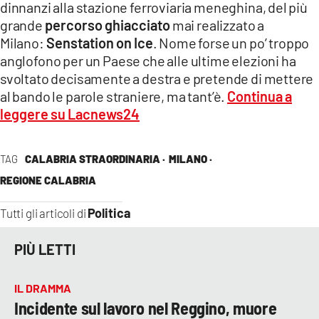
dinnanzi alla stazione ferroviaria meneghina, del più
grande
percorso ghiacciato
mai realizzato a
LACITYMAG.IT
Milano:
Senstation on Ice
. Nome forse un po’ troppo
ILREGGINO.IT
anglofono per un Paese che alle ultime elezioni ha
svoltato decisamente a destra e pretende di mettere
COSENZACHANNEL.IT
al bando le parole straniere, ma tant’è.
Continua a
leggere su Lacnews24
ILVIBONESE.IT
CATANZAROCHANNEL.IT
TAG
CALABRIA STRAORDINARIA ·
MILANO ·
LACAPITALENEWS.IT
REGIONE CALABRIA
Politica
Tutti gli articoli di
App
ANDROID
PIÙ LETTI
APPLE
IL DRAMMA
Incidente sul lavoro nel Reggino, muore