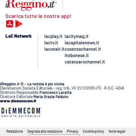
Scarica tutte le nostre app!
LaC Network
lacplay.it
lacitymag.it
lactv.it
lacapitalenews.it
laconair.it
cosenzachannel.it
ilvibonese.it
catanzarochannel.it
ilReggino.it © – La notizia è più vicina
Diemmecom Società Editoriale - reg. trib. VV 21/11/2019 n°2 - R.O.C. 4049
Direttore Responsabile
Francesco Laratta
Direttore Editoriale
Maria Grazia Falduto
www.diemmecom.it
Redazione
Segnala alla redazione
Privacy
Cookie policy
Note legali