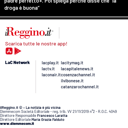
Scarica tutte le nostre app!
LaC Network
lacplay.it
lacitymag.it
lactv.it
lacapitalenews.it
laconair.it
cosenzachannel.it
ilvibonese.it
catanzarochannel.it
ilReggino.it © – La notizia è più vicina
Diemmecom Società Editoriale - reg. trib. VV 21/11/2019 n°2 - R.O.C. 4049
Direttore Responsabile
Francesco Laratta
Direttore Editoriale
Maria Grazia Falduto
www.diemmecom.it