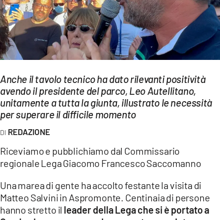
EVENTI
SPORT
Streaming
Anche il tavolo tecnico ha dato rilevanti positività
LAC TV
avendo il presidente del parco, Leo Autellitano,
LAC NETWORK
unitamente a tutta la giunta, illustrato le necessità
per superare il difficile momento
LAC ONAIR
REDAZIONE
LaC
Riceviamo e pubblichiamo dal Commissario
Network
regionale Lega Giacomo Francesco Saccomanno
LACPLAY.IT
Una marea di gente ha accolto festante la visita di
LACTV.IT
Matteo Salvini in Aspromonte. Centinaia di persone
hanno stretto il
leader della Lega che si è portato a
LACONAIR.IT