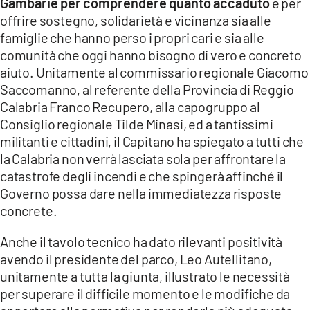
Gambarie per comprendere quanto accaduto
e per
offrire sostegno, solidarietà e vicinanza sia alle
LACITYMAG.IT
famiglie che hanno perso i propri cari e sia alle
comunità che oggi hanno bisogno di vero e concreto
ILREGGINO.IT
aiuto. Unitamente al commissario regionale Giacomo
COSENZACHANNEL.IT
Saccomanno, al referente della Provincia di Reggio
Calabria Franco Recupero, alla capogruppo al
ILVIBONESE.IT
Consiglio regionale Tilde Minasi, ed a tantissimi
militanti e cittadini, il Capitano ha spiegato a tutti che
CATANZAROCHANNEL.IT
la Calabria non verrà lasciata sola per affrontare la
LACAPITALENEWS.IT
catastrofe degli incendi e che spingerà affinché il
Governo possa dare nella immediatezza risposte
concrete.
App
ANDROID
Anche il tavolo tecnico ha dato rilevanti positività
avendo il presidente del parco, Leo Autellitano,
APPLE
unitamente a tutta la giunta, illustrato le necessità
per superare il difficile momento e le modifiche da