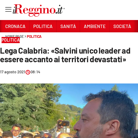
Vai
CRONACA
POLITICA
SANITÀ
AMBIENTE
SOCIETÀ
HOME PAGE
POLITICA
POLITICA
Sezioni
Lega Calabria: «Salvini unico leader ad
CRONACA
essere accanto ai territori devastati»
POLITICA
17 agosto 2021
08:14
SANITÀ
AMBIENTE
SOCIETÀ
CULTURA
ECONOMIA E LAVORO