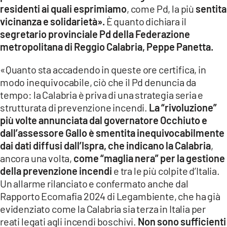
residenti ai quali esprimiamo
, come Pd, la più
sentita
LACITYMAG.IT
vicinanza e solidarietà».
È quanto dichiara il
segretario provinciale Pd della Federazione
ILREGGINO.IT
metropolitana di Reggio Calabria, Peppe Panetta.
COSENZACHANNEL.IT
«Quanto sta accadendo in queste ore certifica, in
modo inequivocabile, ciò che il Pd denuncia da
ILVIBONESE.IT
tempo: la Calabria è priva di una strategia seria e
CATANZAROCHANNEL.IT
strutturata di prevenzione incendi.
La “rivoluzione”
più volte annunciata dal governatore Occhiuto e
LACAPITALENEWS.IT
dall’assessore Gallo è smentita inequivocabilmente
dai dati diffusi dall’Ispra, che indicano la Calabria
,
App
ancora una volta,
come “maglia nera” per la gestione
della prevenzione incendi
e tra le più colpite d’Italia.
ANDROID
Un allarme rilanciato e confermato anche dal
Rapporto Ecomafia 2024 di Legambiente, che ha già
APPLE
evidenziato come la Calabria sia terza in Italia per
reati legati agli incendi boschivi.
Non sono sufficienti