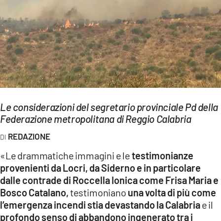
EVENTI
SPORT
Streaming
LAC TV
LAC NETWORK
Le considerazioni del segretario provinciale Pd della
Federazione metropolitana di Reggio Calabria
LAC ONAIR
REDAZIONE
LaC
«Le drammatiche immagini e le
testimonianze
Network
provenienti da Locri, da Siderno e in particolare
LACPLAY.IT
dalle contrade di Roccella Ionica come Frisa Maria e
Bosco Catalano,
testimoniano
una volta di più come
LACTV.IT
l’emergenza incendi stia devastando la Calabria
e il
profondo senso di abbandono ingenerato tra i
LACONAIR.IT