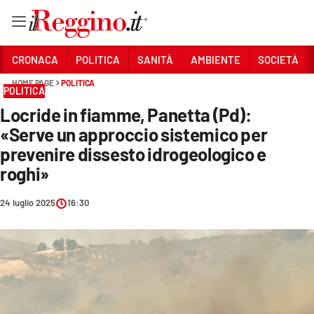
Vai
CRONACA
POLITICA
SANITÀ
AMBIENTE
SOCIETÀ
HOME PAGE
POLITICA
POLITICA
Sezioni
Locride in fiamme, Panetta (Pd):
CRONACA
«Serve un approccio sistemico per
POLITICA
prevenire dissesto idrogeologico e
roghi»
SANITÀ
24 luglio 2025
16:30
AMBIENTE
SOCIETÀ
CULTURA
ECONOMIA E LAVORO