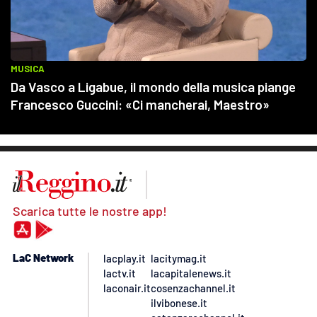
Scarica tutte le nostre app!
LaC Network
lacplay.it
lacitymag.it
lactv.it
lacapitalenews.it
laconair.it
cosenzachannel.it
ilvibonese.it