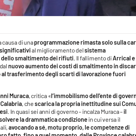
a causa di una
programmazione rimasta solo sulla car
significativi
al miglioramento del
sistema
 dello smaltimento dei rifiuti
. Il fallimento di
Arrical e
 dal
nuovo aumento dei costi di smaltimento in discar
al trasferimento degli scarti di lavorazione fuori
anni Muraca
, critica «
l’immobilismo dell’ente di gover
 Calabria
, che
scarica la propria inettitudine sui Com
resi
. In quasi sei anni di governo – incalza Muraca –
il
isolvere la drammatica condizione
in cui versa il
ali,
avocando a sé, motu proprio, le competenze di
ro fatto, fino a quel momento, dalle Province calabr