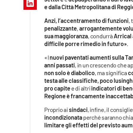
Apple
e dalla Città Metropolitana di Reggi
Anzi, l’accentramento di funzioni
,
penalizzante
,
arrogantemente volu
Vai
sua maggioranza
, condurrà
Arrical
difficile porre rimedio in futuro»
.
«I
nuovi paventati aumenti sulla Tar
anni passati
, in un crescendo che 
non solo è diabolico
, ma significa
co
testa alle classifiche, poco lusingh
pro capite
e di altri
indicatori di b
Regione è francamente inaccettab
Proprio ai
sindaci
, infine, il consig
incondizionata
perché saranno chi
limitare gli effetti del previsto aum