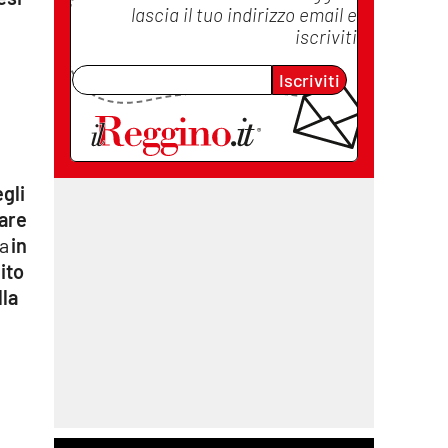
lascia il tuo indirizzo email e
iscriviti
Iscriviti
gli
iare
ca
in
ito
la