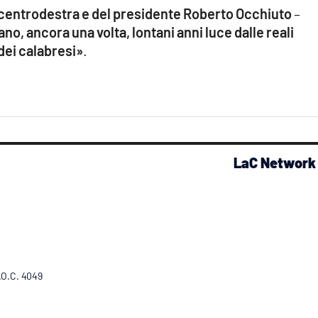
l centrodestra e del presidente Roberto Occhiuto
–
no, ancora una volta, lontani anni luce dalle reali
 dei calabresi»
.
LaC Network
R.O.C. 4049