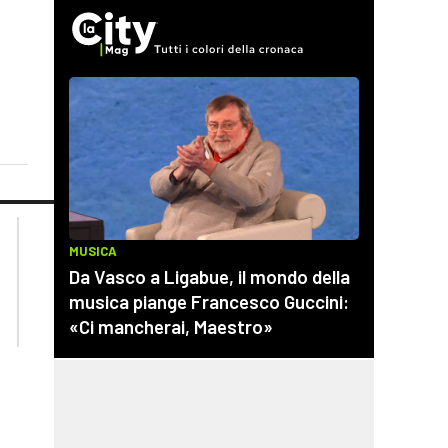
lacplay.it
lacitymag.it
lactv.it
lacapitalenews.it
laconair.it
cosenzachannel.it
ilvibonese.it
catanzarochannel.it