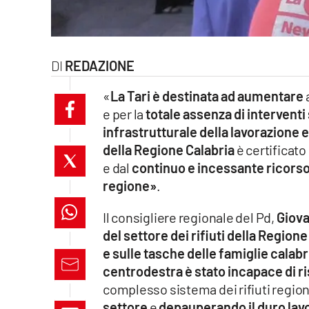
laconair.it
lacitymag.it
REDAZIONE
ilreggino.it
«
La Tari è destinata ad aumentare
e per la
totale assenza di interventi 
cosenzachannel.it
infrastrutturale della lavorazione e
della Regione Calabria
è certificato
ilvibonese.it
e dal
continuo e incessante ricorso 
catanzarochannel.it
regione»
.
Il consigliere regionale del Pd,
Giov
lacapitalenews.it
del settore dei rifiuti della Regione
e sulle tasche delle famiglie calab
App
centrodestra è stato incapace di r
Android
complesso sistema dei rifiuti region
settore
e
depauperando il duro lavo