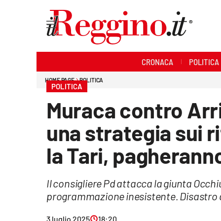
Sezioni
CRONACA
POLITICA
Cronaca
HOME PAGE
POLITICA
POLITICA
Politica
Muraca contro Arr
Sanità
una strategia sui 
Ambiente
la Tari, pagherann
Società
Il consigliere Pd attacca la giunta Oc
Cultura
programmazione inesistente. Disastro 
Economia e lavoro
3 luglio 2025
18:20