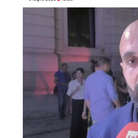
Eventi
Sport
Streaming
LaC TV
Lac Network
LaC OnAir
LaC
Network
lacplay.it
lactv.it