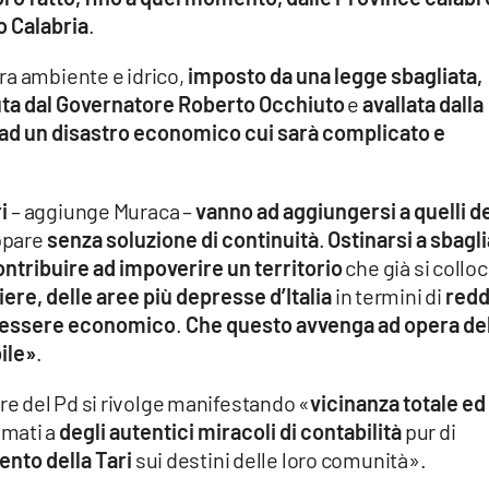
o Calabria
.
 tra ambiente e idrico,
imposto da una legge sbagliata,
ta dal Governatore Roberto Occhiuto
e
avallata dalla
 ad un disastro economico cui sarà complicato e
i
– aggiunge Muraca –
vanno ad aggiungersi a quelli de
appare
senza soluzione di continuità
.
Ostinarsi a sbagl
ntribuire ad impoverire un territorio
che già si collo
iere, delle aree più depresse d’Italia
in termini di
redd
enessere economico
.
Che questo avvenga ad opera del
ile»
.
liere del Pd si rivolge manifestando «
vicinanza totale ed
amati a
degli autentici miracoli di contabilità
pur di
ento della Tari
sui destini delle loro comunità».