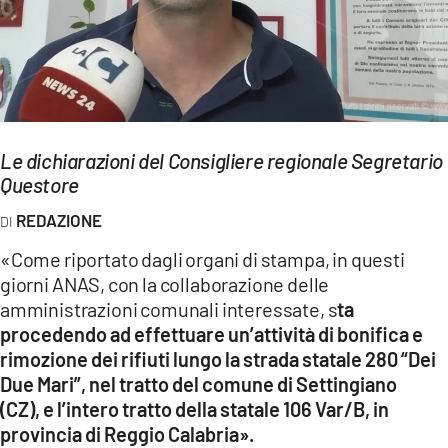
EVENTI
SPORT
Streaming
Le dichiarazioni del Consigliere regionale Segretario
LAC TV
Questore
LAC NETWORK
REDAZIONE
LAC ONAIR
«Come riportato dagli organi di stampa, in questi
giorni ANAS, con la collaborazione delle
LaC
amministrazioni comunali interessate, s
ta
Network
procedendo ad effettuare un’attività di bonifica e
LACPLAY.IT
rimozione dei rifiuti lungo la strada statale 280 “Dei
Due Mari”, nel tratto del comune di Settingiano
LACTV.IT
(CZ), e l’intero tratto della statale 106 Var/B, in
provincia di Reggio Calabria».
LACONAIR.IT