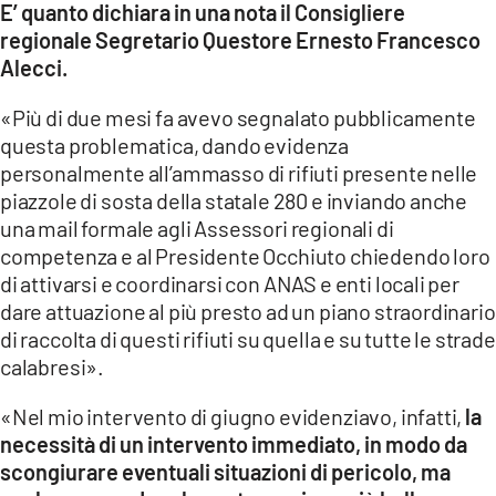
E’ quanto dichiara in una nota il Consigliere
regionale Segretario Questore Ernesto Francesco
LACITYMAG.IT
Alecci.
ILREGGINO.IT
«Più di due mesi fa avevo segnalato pubblicamente
COSENZACHANNEL.IT
questa problematica, dando evidenza
personalmente all’ammasso di rifiuti presente nelle
ILVIBONESE.IT
piazzole di sosta della statale 280 e inviando anche
una mail formale agli Assessori regionali di
CATANZAROCHANNEL.IT
competenza e al Presidente Occhiuto chiedendo loro
LACAPITALENEWS.IT
di attivarsi e coordinarsi con ANAS e enti locali per
dare attuazione al più presto ad un piano straordinario
di raccolta di questi rifiuti su quella e su tutte le strade
App
calabresi».
ANDROID
«Nel mio intervento di giugno evidenziavo, infatti,
la
APPLE
necessità di un intervento immediato, in modo da
scongiurare eventuali situazioni di pericolo, ma