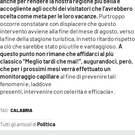
anche per rendere la nostra regione più bella e
accogliente agli occhi dei visitatori che l’avrebbero
scelta come meta per le loro vacanze.
Purtroppo
occorre constatare con dispiacere che questo
intervento avviene alla fine del mese di agosto, verso
la fine della stagione turistica, in netto ritardo rispetto
a ciò che sarebbe stato più utile e vantaggioso.
A
questo punto non rimane che affidarci al più
classico “Meglio tardi che mai!”, augurandoci, però,
che per i prossimi mesi verrà effettuato un
monitoraggio capillare
al fine di prevenire tali
fenomeni e, laddove
presenti, intervenire con celerità e efficacia».
TAG
CALABRIA
Politica
Tutti gli articoli di