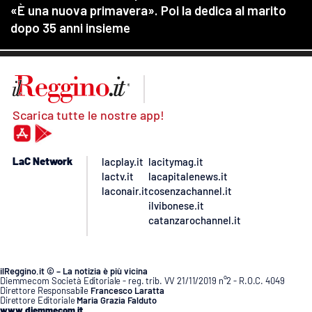
Scarica tutte le nostre app!
LaC Network
lacplay.it
lacitymag.it
lactv.it
lacapitalenews.it
laconair.it
cosenzachannel.it
ilvibonese.it
catanzarochannel.it
ilReggino.it © – La notizia è più vicina
Diemmecom Società Editoriale - reg. trib. VV 21/11/2019 n°2 - R.O.C. 4049
Direttore Responsabile
Francesco Laratta
Direttore Editoriale
Maria Grazia Falduto
www.diemmecom.it