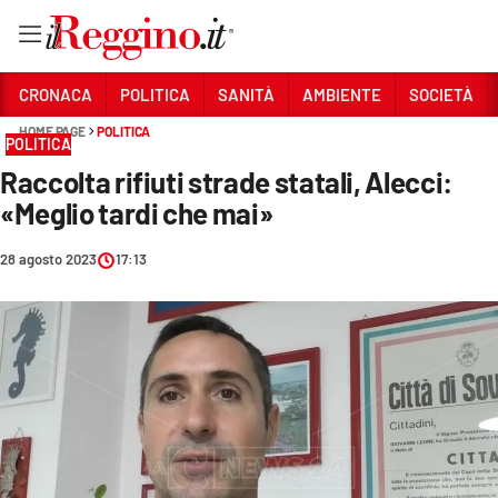
Vai
CRONACA
POLITICA
SANITÀ
AMBIENTE
SOCIETÀ
HOME PAGE
POLITICA
POLITICA
Sezioni
Raccolta rifiuti strade statali, Alecci:
CRONACA
«Meglio tardi che mai»
POLITICA
28 agosto 2023
17:13
SANITÀ
AMBIENTE
SOCIETÀ
CULTURA
ECONOMIA E LAVORO