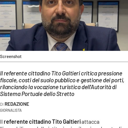
EVENTI
SPORT
Streaming
LAC TV
Screenshot
LAC NETWORK
LAC ONAIR
Il referente cittadino Tito Galtieri critica pressione
fiscale, costi del suolo pubblico e gestione dei porti,
rilanciando la vocazione turistica dell'Autorità di
LaC
Network
Sistema Portuale dello Stretto
LACPLAY.IT
REDAZIONE
GIORNALISTA
LACTV.IT
Il
referente cittadino Tito Galtieri
attacca
LACONAIR.IT