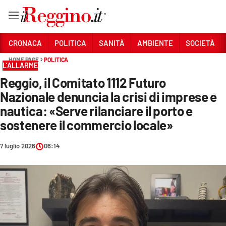
Vai
CRONACA
POLITICA
SANITÀ
AMBIENTE
SOCIETÀ
HOME PAGE
POLITICA
L’ALLARME
Sezioni
Reggio, il Comitato 1112 Futuro
CRONACA
Nazionale denuncia la crisi di imprese e
POLITICA
nautica: «Serve rilanciare il porto e
sostenere il commercio locale»
SANITÀ
7 luglio 2026
06:14
AMBIENTE
SOCIETÀ
CULTURA
ECONOMIA E LAVORO