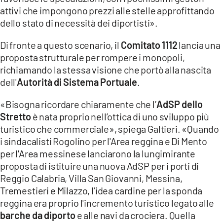
attivi che impongono prezzi alle stelle approfittando
dello stato di necessità dei diportisti».
Di fronte a questo scenario, il
Comitato 1112
lancia una
proposta strutturale per rompere i monopoli,
richiamando la stessa visione che portò alla nascita
dell'
Autorità di Sistema Portuale
.
«Bisogna ricordare chiaramente che l’
AdSP dello
Stretto
è nata proprio nell’ottica di uno sviluppo più
turistico che commerciale», spiega Galtieri. «Quando
i sindacalisti Rogolino per l'Area reggina e Di Mento
per l'Area messinese lanciarono la lungimirante
proposta di istituire una nuova AdSP per i porti di
Reggio Calabria, Villa San Giovanni, Messina,
Tremestieri e Milazzo, l’idea cardine per la sponda
reggina era proprio l'incremento turistico legato alle
barche da diporto
e alle navi da crociera. Quella