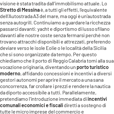
visione è stata tradita dall'immobilismo attuale. Lo
Stretto di Messina
è, a tutti gli effetti, l’equivalente
dell’Autostrada A3 del mare, ma oggi è un’autostrada
senza autogrill. Continuiamo a guardare la ricchezza
passarci davanti: yacht e diportismo di lusso sfilano
davanti alle nostre coste senza fermarsi perché non
trovano attracchi disponibili e attrezzati, preferendo
deviare verso le isole Eolie o le località della Sicilia
che si sono organizzate da tempo. Per questo
chiediamo che il porto di Reggio Calabria torni alla sua
vocazione originaria, diventando un
porto turistico
moderno
, affidando concessioni e incentivi a diversi
gestori autonomi per aprire il mercato a una sana
concorrenza, far crollare i prezzi e rendere la nautica
da diporto accessibile a tutti. Parallelamente,
pretendiamo l'introduzione immediata di
incentivi
comunali economici e fiscali
diretti a sostegno di
tutte le micro imprese del commercio e