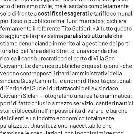
atto di eroismo civile, ma è lasciato completamente
solo di fronte a
costi fissi esagerati
e tariffe comunali
per il suolo pubblico ormai fuori mercato», dichiara
fermamente il referente Tito Galtieri. «A tutto questo
si aggiunge la gravissima
paralisi strutturale
che
stiamo denunciando in merito alla gestione dei porti
turistici dell'area dello Stretto, una vicenda che
ricalca il caos burocratico del porto di Villa San
Giovanni. Le denunce pubbliche di questi giorni – che
vedono contrapposti i ritardi amministrativi della
sindaca Giusy Caminiti, le enormi difficoltà gestionali
di Marina del Sud e i duri attacchi dell’ex sindaco
Giovanni Siclari – fotografano una realtà drammatica:
porti di fatto chiusi o a mezzo servizio, cantieri nautici
storici bloccati nell'impossibilità di varare le barche
dei clienti e un indotto economico totalmente
paralizzato. Una situazione inaccettabile che
favorisce le speculazioni, con i pochissimi gestori