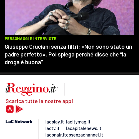
Scarica tutte le nostre app!
LaC Network
lacplay.it
lacitymag.it
lactv.it
lacapitalenews.it
laconair.it
cosenzachannel.it