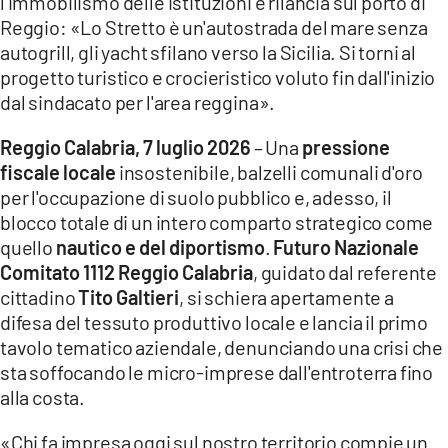
l'immobilismo delle istituzioni e rilancia sul porto di
Reggio: «Lo Stretto è un'autostrada del mare senza
LACITYMAG.IT
autogrill, gli yacht sfilano verso la Sicilia. Si torni al
progetto turistico e crocieristico voluto fin dall'inizio
ILREGGINO.IT
dal sindacato per l'area reggina».
COSENZACHANNEL.IT
Reggio Calabria, 7 luglio 2026
– Una
pressione
ILVIBONESE.IT
fiscale locale
insostenibile, balzelli comunali d'oro
per l'occupazione di suolo pubblico e, adesso, il
CATANZAROCHANNEL.IT
blocco totale di un intero comparto strategico come
quello
nautico e del diportismo
.
Futuro Nazionale
LACAPITALENEWS.IT
Comitato 1112 Reggio Calabria
, guidato dal referente
cittadino
Tito Galtieri
, si schiera apertamente a
App
difesa del tessuto produttivo locale e lancia il primo
ANDROID
tavolo tematico aziendale, denunciando una crisi che
sta soffocando le micro-imprese dall'entroterra fino
APPLE
alla costa.
«Chi fa impresa oggi sul nostro territorio compie un