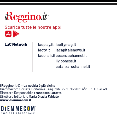
Scarica tutte le nostre app!
LaC Network
lacplay.it
lacitymag.it
lactv.it
lacapitalenews.it
laconair.it
cosenzachannel.it
ilvibonese.it
catanzarochannel.it
ilReggino.it © – La notizia è più vicina
Diemmecom Società Editoriale - reg. trib. VV 21/11/2019 n°2 - R.O.C. 4049
Direttore Responsabile
Francesco Laratta
Direttore Editoriale
Maria Grazia Falduto
www.diemmecom.it