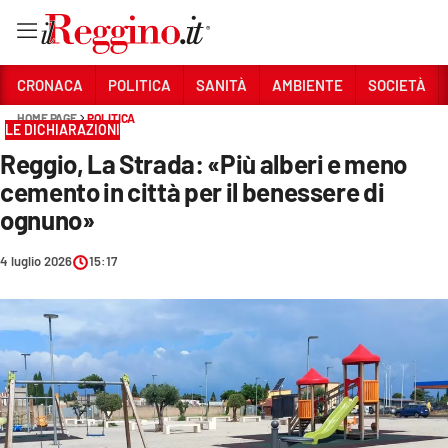
Vai
CRONACA
POLITICA
SANITÀ
AMBIENTE
SOCIETÀ
HOME PAGE
POLITICA
LE DICHIARAZIONI
Sezioni
Reggio, La Strada: «Più alberi e meno
CRONACA
cemento in città per il benessere di
POLITICA
ognuno»
SANITÀ
4 luglio 2026
15:17
AMBIENTE
SOCIETÀ
CULTURA
ECONOMIA E LAVORO