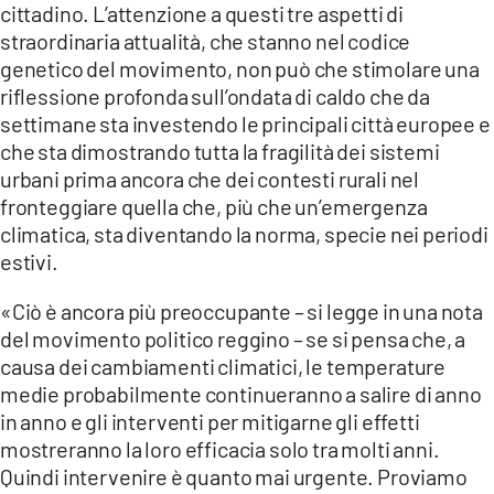
cittadino. L’attenzione a questi tre aspetti di
straordinaria attualità, che stanno nel codice
LACITYMAG.IT
genetico del movimento, non può che stimolare una
ILREGGINO.IT
riflessione profonda sull’ondata di caldo che da
settimane sta investendo le principali città europee e
COSENZACHANNEL.IT
che sta dimostrando tutta la fragilità dei sistemi
urbani prima ancora che dei contesti rurali nel
ILVIBONESE.IT
fronteggiare quella che, più che un’emergenza
CATANZAROCHANNEL.IT
climatica, sta diventando la norma, specie nei periodi
estivi.
LACAPITALENEWS.IT
«Ciò è ancora più preoccupante – si legge in una nota
del movimento politico reggino – se si pensa che, a
App
causa dei cambiamenti climatici, le temperature
ANDROID
medie probabilmente continueranno a salire di anno
in anno e gli interventi per mitigarne gli effetti
APPLE
mostreranno la loro efficacia solo tra molti anni.
Quindi intervenire è quanto mai urgente. Proviamo