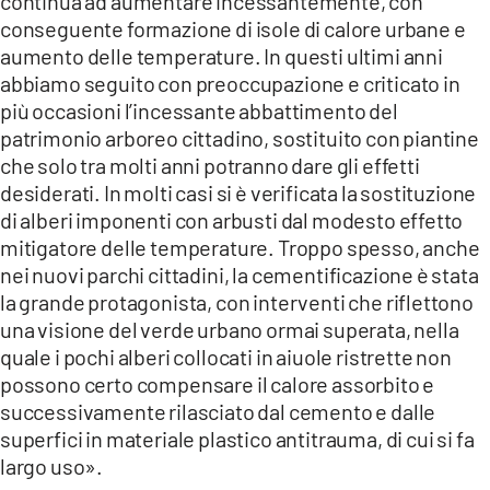
continua ad aumentare incessantemente, con
conseguente formazione di isole di calore urbane e
aumento delle temperature. In questi ultimi anni
abbiamo seguito con preoccupazione e criticato in
più occasioni l’incessante abbattimento del
patrimonio arboreo cittadino, sostituito con piantine
che solo tra molti anni potranno dare gli effetti
desiderati. In molti casi si è verificata la sostituzione
di alberi imponenti con arbusti dal modesto effetto
mitigatore delle temperature. Troppo spesso, anche
nei nuovi parchi cittadini, la cementificazione è stata
la grande protagonista, con interventi che riflettono
una visione del verde urbano ormai superata, nella
quale i pochi alberi collocati in aiuole ristrette non
possono certo compensare il calore assorbito e
successivamente rilasciato dal cemento e dalle
superfici in materiale plastico antitrauma, di cui si fa
largo uso».