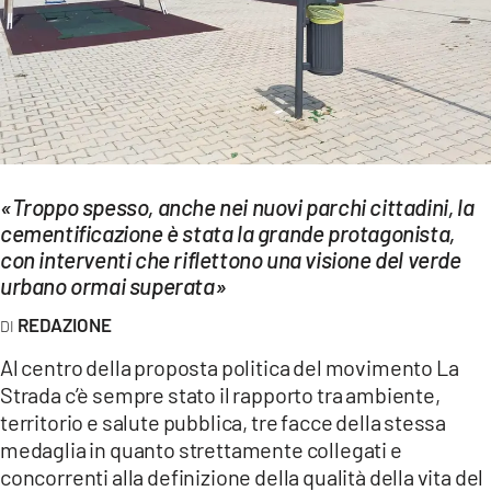
EVENTI
SPORT
Streaming
LAC TV
«Troppo spesso, anche nei nuovi parchi cittadini, la
LAC NETWORK
cementificazione è stata la grande protagonista,
con interventi che riflettono una visione del verde
LAC ONAIR
urbano ormai superata»
REDAZIONE
LaC
Network
Al centro della proposta politica del movimento La
LACPLAY.IT
Strada c’è sempre stato il rapporto tra ambiente,
territorio e salute pubblica, tre facce della stessa
LACTV.IT
medaglia in quanto strettamente collegati e
concorrenti alla definizione della qualità della vita del
LACONAIR.IT