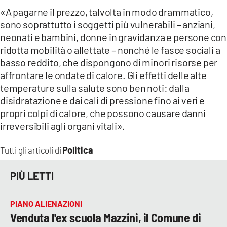
«A pagarne il prezzo, talvolta in modo drammatico,
sono soprattutto i soggetti più vulnerabili – anziani,
neonati e bambini, donne in gravidanza e persone con
ridotta mobilità o allettate – nonché le fasce sociali a
basso reddito, che dispongono di minori risorse per
affrontare le ondate di calore. Gli effetti delle alte
temperature sulla salute sono ben noti: dalla
disidratazione e dai cali di pressione fino ai veri e
propri colpi di calore, che possono causare danni
irreversibili agli organi vitali».
Politica
Tutti gli articoli di
PIÙ LETTI
PIANO ALIENAZIONI
Venduta l'ex scuola Mazzini, il Comune di