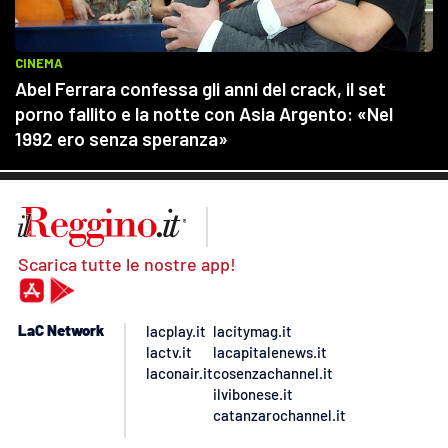
Scarica tutte le nostre app!
LaC Network
lacplay.it
lacitymag.it
lactv.it
lacapitalenews.it
laconair.it
cosenzachannel.it
ilvibonese.it
catanzarochannel.it