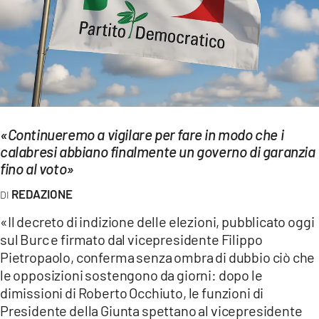
EVENTI
SPORT
Streaming
LAC TV
«Continueremo a vigilare per fare in modo che i
LAC NETWORK
calabresi abbiano finalmente un governo di garanzia
fino al voto»
LAC ONAIR
REDAZIONE
LaC
«Il decreto di indizione delle elezioni, pubblicato oggi
Network
sul Burc e firmato dal vicepresidente Filippo
LACPLAY.IT
Pietropaolo, conferma senza ombra di dubbio ciò che
le opposizioni sostengono da giorni: dopo le
LACTV.IT
dimissioni di Roberto Occhiuto, le funzioni di
Presidente della Giunta spettano al vicepresidente
LACONAIR.IT