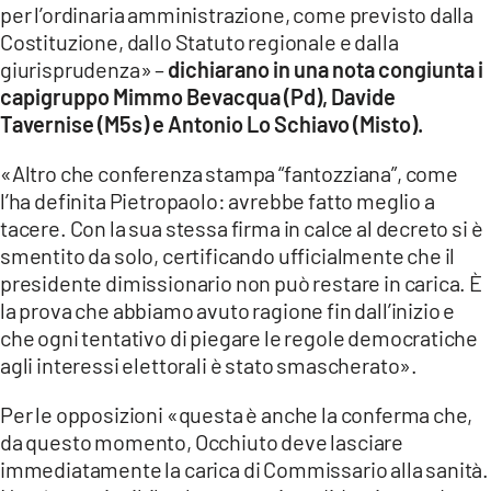
per l’ordinaria amministrazione, come previsto dalla
LACITYMAG.IT
Costituzione, dallo Statuto regionale e dalla
giurisprudenza» –
dichiarano in una nota congiunta i
ILREGGINO.IT
capigruppo Mimmo Bevacqua (Pd), Davide
Tavernise (M5s) e Antonio Lo Schiavo (Misto).
COSENZACHANNEL.IT
«Altro che conferenza stampa “fantozziana”, come
ILVIBONESE.IT
l’ha definita Pietropaolo: avrebbe fatto meglio a
tacere. Con la sua stessa firma in calce al decreto si è
CATANZAROCHANNEL.IT
smentito da solo, certificando ufficialmente che il
LACAPITALENEWS.IT
presidente dimissionario non può restare in carica. È
la prova che abbiamo avuto ragione fin dall’inizio e
che ogni tentativo di piegare le regole democratiche
App
agli interessi elettorali è stato smascherato».
ANDROID
Per le opposizioni «questa è anche la conferma che,
APPLE
da questo momento, Occhiuto deve lasciare
immediatamente la carica di Commissario alla sanità.