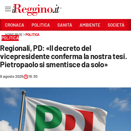
Vai
CRONACA
POLITICA
SANITÀ
AMBIENTE
SOCIETÀ
HOME PAGE
POLITICA
POLITICA
Sezioni
Regionali, PD: «Il decreto del
CRONACA
vicepresidente conferma la nostra tesi.
POLITICA
Pietropaolo si smentisce da solo»
SANITÀ
9 agosto 2025
19:30
AMBIENTE
SOCIETÀ
CULTURA
ECONOMIA E LAVORO