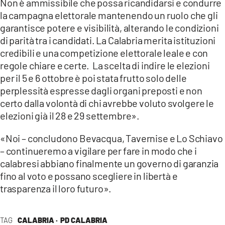
Non è ammissibile che possa ricandidarsi e condurre
la campagna elettorale mantenendo un ruolo che gli
garantisce potere e visibilità, alterando le condizioni
di parità tra i candidati. La Calabria merita istituzioni
credibili e una competizione elettorale leale e con
regole chiare e certe. La scelta di indire le elezioni
per il 5 e 6 ottobre è poi stata frutto solo delle
perplessità espresse dagli organi preposti e non
certo dalla volontà di chi avrebbe voluto svolgere le
elezioni già il 28 e 29 settembre».
«Noi – concludono Bevacqua, Tavernise e Lo Schiavo
– continueremo a vigilare per fare in modo che i
calabresi abbiano finalmente un governo di garanzia
fino al voto e possano scegliere in libertà e
trasparenza il loro futuro».
TAG
CALABRIA ·
PD CALABRIA