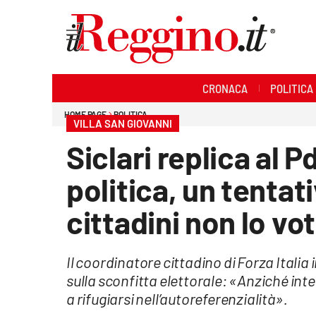
Sezioni
CRONACA
POLITICA
Cronaca
HOME PAGE
POLITICA
VILLA SAN GIOVANNI
Politica
Siclari replica al P
Sanità
politica, un tentat
Ambiente
cittadini non lo vo
Società
Il coordinatore cittadino di Forza Italia
Cultura
sulla sconfitta elettorale: «Anziché inte
a rifugiarsi nell’autoreferenzialità».
Economia e lavoro