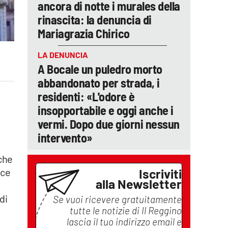
ancora di notte i murales della
rinascita: la denuncia di
Mariagrazia Chirico
LA DENUNCIA
A Bocale un puledro morto
abbandonato per strada, i
residenti: «L'odore è
insopportabile e oggi anche i
vermi. Dopo due giorni nessun
intervento»
che
ece
Iscriviti
alla Newsletter
di
Se vuoi ricevere gratuitamente
tutte le notizie di
Il Reggino
lascia il tuo indirizzo email e