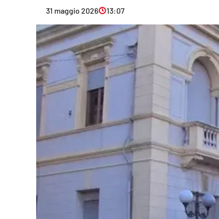
Eventi
31 maggio 2026
13:07
Sport
Streaming
LaC TV
Lac Network
LaC OnAir
LaC
Network
lacplay.it
lactv.it