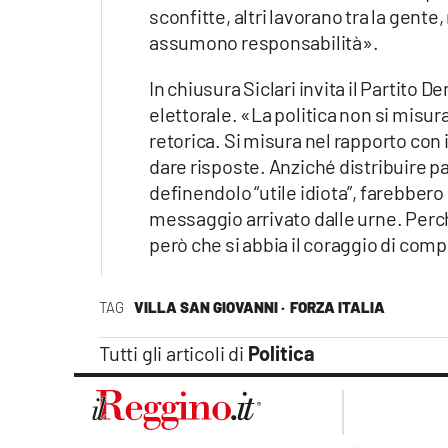
sconfitte, altri lavorano tra la gen
assumono responsabilità».
In chiusura Siclari invita il Partito 
elettorale. «La politica non si misur
retorica. Si misura nel rapporto con i 
dare risposte. Anziché distribuire p
definendolo “utile idiota”, farebbero
messaggio arrivato dalle urne. Perch
però che si abbia il coraggio di com
TAG
VILLA SAN GIOVANNI ·
FORZA ITALIA
Tutti gli articoli di
Politica