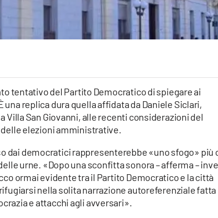
rato tentativo del Partito Democratico di spiegare ai
 una replica dura quella affidata da Daniele Siclari,
 a Villa San Giovanni, alle recenti considerazioni del
o delle elezioni amministrative.
uso dai democratici rappresenterebbe «uno sfogo» più 
o delle urne. «Dopo una sconfitta sonora – afferma – inv
acco ormai evidente tra il Partito Democratico e la città
rifugiarsi nella solita narrazione autoreferenziale fatta 
crazia e attacchi agli avversari».