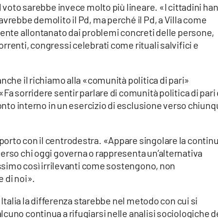
l voto sarebbe invece molto più lineare. «I cittadini ha
avrebbe demolito il Pd, ma perché il Pd, a Villa come
mente allontanato dai problemi concreti delle persone,
renti, congressi celebrati come rituali salvifici e
nche il richiamo alla «comunità politica di pari»
Fa sorridere sentir parlare di comunità politica di pari
ronto interno in un esercizio di esclusione verso chiun
orto con il centrodestra. «Appare singolare la contin
verso chi oggi governa o rappresenta un’alternativa
fossimo così irrilevanti come sostengono, non
 di noi».
 Italia la differenza starebbe nel metodo con cui si
cuno continua a rifugiarsi nelle analisi sociologiche d