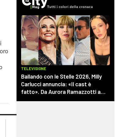
i
loro
o
lacplay.it
lacitymag.it
lactv.it
lacapitalenews.it
laconair.it
cosenzachannel.it