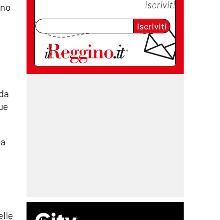
iscriviti
nno
Iscriviti
 da
que
ua
elle