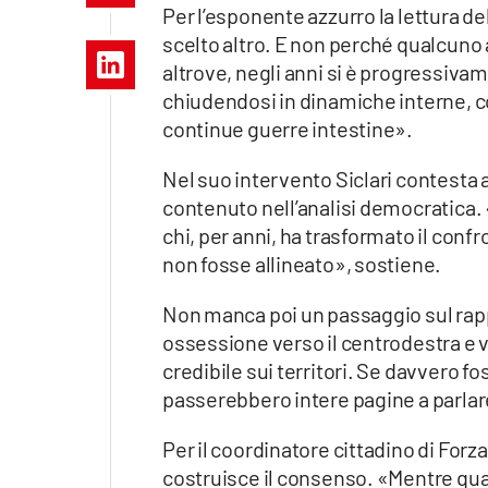
Per l’esponente azzurro la lettura de
Apple
scelto altro. E non perché qualcuno 
altrove, negli anni si è progressiva
chiudendosi in dinamiche interne, cor
continue guerre intestine».
Vai
Nel suo intervento Siclari contesta a
contenuto nell’analisi democratica. «
chi, per anni, ha trasformato il conf
non fosse allineato», sostiene.
Non manca poi un passaggio sul rapp
ossessione verso il centrodestra e 
credibile sui territori. Se davvero 
passerebbero intere pagine a parlare
Per il coordinatore cittadino di Forza
costruisce il consenso. «Mentre qual