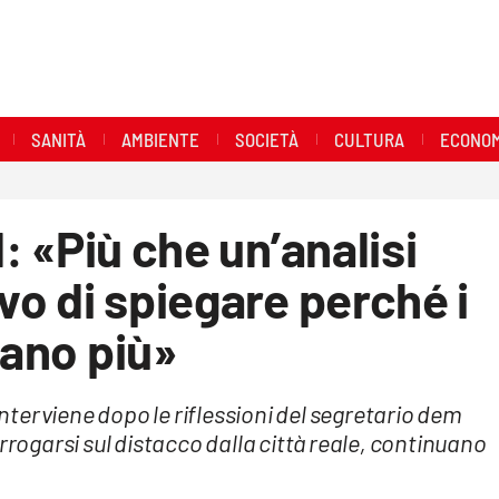
SANITÀ
AMBIENTE
SOCIETÀ
CULTURA
ECONOM
d: «Più che un’analisi
ivo di spiegare perché i
tano più»
 interviene dopo le riflessioni del segretario dem
rrogarsi sul distacco dalla città reale, continuano