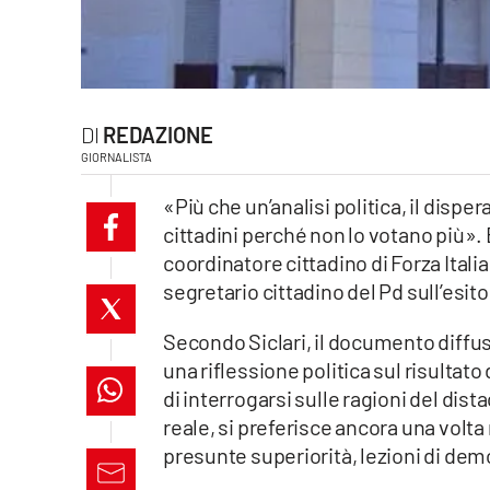
laconair.it
lacitymag.it
REDAZIONE
ilreggino.it
GIORNALISTA
cosenzachannel.it
«Più che un’analisi politica, il dispe
cittadini perché non lo votano più». È
ilvibonese.it
coordinatore cittadino di Forza Italia
segretario cittadino del Pd sull’esit
catanzarochannel.it
Secondo Siclari, il documento diff
lacapitalenews.it
una riflessione politica sul risultat
di interrogarsi sulle ragioni del dist
App
reale, si preferisce ancora una volta 
Android
presunte superiorità, lezioni di demo