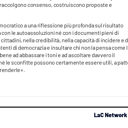
te, raccolgono consenso, costruiscono proposte e
Democratico a una riflessione più profonda sul risultato
a con le autoassoluzioni né con i documenti pieni di
cittadini, nella credibilità, nella capacità di incidere e d
atenti di democrazia e insultare chi non la pensa come 
 bene ad abbassare i toni e ad ascoltare davvero il
é le sconfitte possono certamente essere utili, a patt
prenderle».
LaC Network