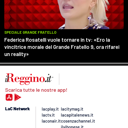
Scarica tutte le nostre app!
LaC Network
lacplay.it
lacitymag.it
lactv.it
lacapitalenews.it
laconair.it
cosenzachannel.it
ilvibonese.it