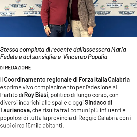
EVENTI
SPORT
Streaming
Stessa compiuta di recente dall'assessora Maria
LAC TV
Fedele e dal sonsigliere Vincenzo Papalia
LAC NETWORK
REDAZIONE
LAC ONAIR
Il
Coordinamento regionale di Forza Italia Calabria
esprime vivo compiacimento per l’adesione al
LaC
Partito di
Roy Biasi
, politico di lungo corso, con
Network
diversi incarichi alle spalle e oggi
Sindaco di
LACPLAY.IT
Taurianova
, che risulta tra i comuni più influenti e
popolosi di tutta la provincia di Reggio Calabria con i
LACTV.IT
suoi circa 15mila abitanti.
LACONAIR.IT