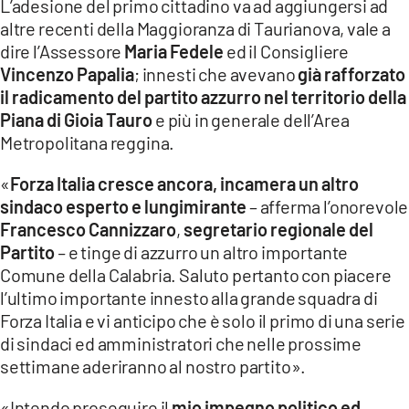
L’adesione del primo cittadino va ad aggiungersi ad
altre recenti della Maggioranza di Taurianova, vale a
LACITYMAG.IT
dire l’Assessore
Maria Fedele
ed il Consigliere
ILREGGINO.IT
Vincenzo Papalia
; innesti che avevano
già rafforzato
il radicamento del partito azzurro nel territorio della
COSENZACHANNEL.IT
Piana di Gioia Tauro
e più in generale dell’Area
Metropolitana reggina.
ILVIBONESE.IT
«
Forza Italia cresce ancora, incamera un altro
CATANZAROCHANNEL.IT
sindaco esperto e lungimirante
–
afferma l’onorevole
Francesco Cannizzaro
,
segretario regionale del
LACAPITALENEWS.IT
Partito
–
e tinge di azzurro un altro importante
Comune della Calabria. Saluto pertanto con piacere
App
l’ultimo importante innesto alla grande squadra di
ANDROID
Forza Italia e vi anticipo che è solo il primo di una serie
di sindaci ed amministratori che nelle prossime
APPLE
settimane aderiranno al nostro partito».
«Intendo proseguire il
mio impegno politico ed