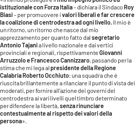
istituzionale con Forza Italia
–
dichiara il Sindaco
Roy
Biasi
–
per promuovere i
valori liberali e far crescere
la coalizione di centrodestra ad ogni livello.
Il mio è
un ritorno, un ritorno che nasce dal mio
apprezzamento per quanto fatto dal
segretario
Antonio Tajani
a livello nazionale e dai vertici
provinciali e regionali, rispettivamente
Giovanni
Arruzzolo e Francesco Cannizzaro
, passando per la
stima che mi lega al
presidente della Regione
Calabria Roberto Occhiuto
; una squadra che è
riuscita brillantemente a rilanciare il punto di vista dei
moderati, per fornire all’azione dei governi del
centrodestra ai vari livelli quel timbro determinato
per difendere la libertà,
senza rinunciare
contestualmente al rispetto dei valori della
persona
».