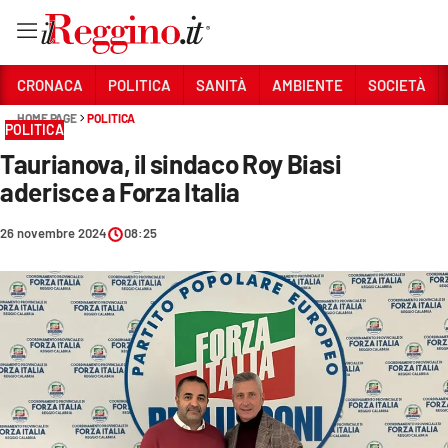
Vai
CRONACA
POLITICA
SANITÀ
AMBIENTE
SOCIETÀ
HOME PAGE
POLITICA
POLITICA
Sezioni
Taurianova, il sindaco Roy Biasi
CRONACA
aderisce a Forza Italia
POLITICA
26 novembre 2024
08:25
SANITÀ
AMBIENTE
SOCIETÀ
CULTURA
ECONOMIA E LAVORO