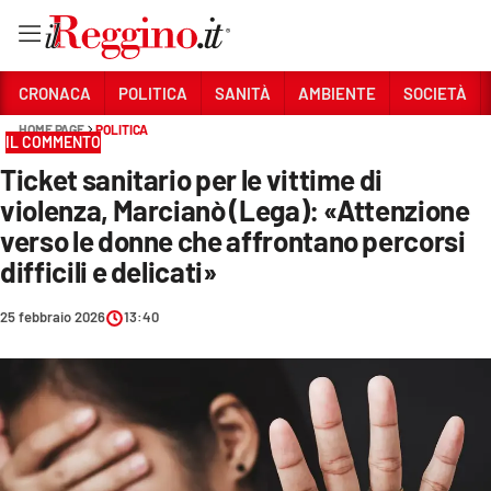
Vai
CRONACA
POLITICA
SANITÀ
AMBIENTE
SOCIETÀ
HOME PAGE
POLITICA
IL COMMENTO
Sezioni
Ticket sanitario per le vittime di
CRONACA
violenza, Marcianò (Lega): «Attenzione
POLITICA
verso le donne che affrontano percorsi
difficili e delicati»
SANITÀ
25 febbraio 2026
13:40
AMBIENTE
SOCIETÀ
CULTURA
ECONOMIA E LAVORO