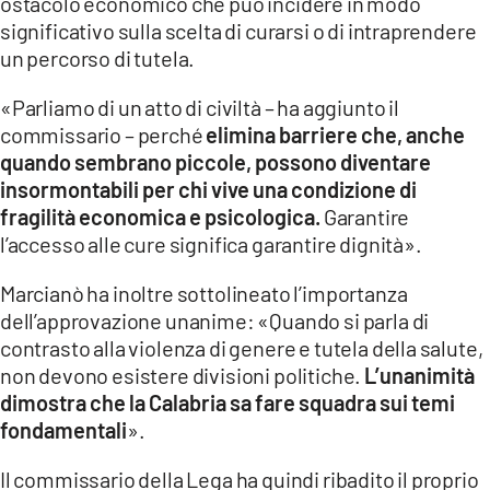
ostacolo economico che può incidere in modo
significativo sulla scelta di curarsi o di intraprendere
un percorso di tutela.
«Parliamo di un atto di civiltà – ha aggiunto il
commissario – perché
elimina barriere che, anche
quando sembrano piccole, possono diventare
insormontabili per chi vive una condizione di
fragilità economica e psicologica.
Garantire
l’accesso alle cure significa garantire dignità».
Marcianò ha inoltre sottolineato l’importanza
dell’approvazione unanime: «Quando si parla di
contrasto alla violenza di genere e tutela della salute,
non devono esistere divisioni politiche.
L’unanimità
dimostra che la Calabria sa fare squadra sui temi
fondamentali
».
Il commissario della Lega ha quindi ribadito il proprio