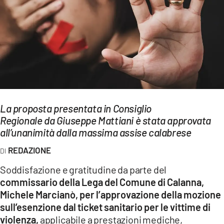
EVENTI
SPORT
Streaming
LAC TV
LAC NETWORK
La proposta presentata in Consiglio
Regionale da Giuseppe Mattiani è stata approvata
LAC ONAIR
all’unanimità dalla massima assise calabrese
REDAZIONE
LaC
Network
Soddisfazione e gratitudine da parte del
LACPLAY.IT
commissario della Lega del Comune di Calanna,
Michele Marcianò, per l’approvazione della mozione
LACTV.IT
sull’esenzione dal ticket sanitario per le vittime di
violenza,
applicabile a prestazioni mediche,
LACONAIR.IT