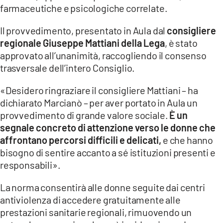
farmaceutiche e psicologiche correlate.
LACITYMAG.IT
Il provvedimento, presentato in Aula dal
consigliere
ILREGGINO.IT
regionale Giuseppe Mattiani della Lega
, è stato
approvato all’unanimità, raccogliendo il consenso
COSENZACHANNEL.IT
trasversale dell’intero Consiglio.
ILVIBONESE.IT
«Desidero ringraziare il consigliere Mattiani – ha
dichiarato Marcianò – per aver portato in Aula un
CATANZAROCHANNEL.IT
provvedimento di grande valore sociale.
È un
LACAPITALENEWS.IT
segnale concreto di attenzione verso le donne che
affrontano percorsi difficili e delicati,
e che hanno
bisogno di sentire accanto a sé istituzioni presenti e
App
responsabili».
ANDROID
La norma consentirà alle donne seguite dai centri
APPLE
antiviolenza di accedere gratuitamente alle
prestazioni sanitarie regionali, rimuovendo un