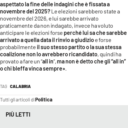
aspettato la fine delle indagini che è fissata a
novembre del 2025?
Le elezioni sarebbero state a
novembre del 2026, e lui sarebbe arrivato
praticamente da non indagato, invece ha voluto
anticipare le elezioni forse
perché lui sa che sarebbe
arrivato a quella data il rinvio a giudizio
e forse
probabilmente
il suo stesso partito o la sua stessa
coalizione non lo avrebbero ricandidato
, quindi ha
provato a fare un “
all in
”,
ma non è detto che gli “all in”
o chi bleffa vinca sempre»
.
TAG
CALABRIA
Politica
Tutti gli articoli di
PIÙ LETTI