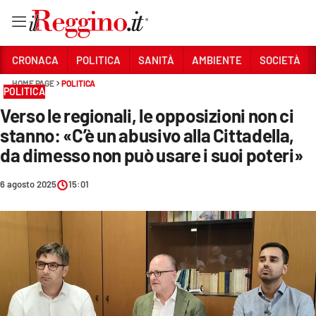
Vai
CRONACA
POLITICA
SANITÀ
AMBIENTE
SOCIETÀ
HOME PAGE
POLITICA
POLITICA
Sezioni
Verso le regionali, le opposizioni non ci
CRONACA
stanno: «C’è un abusivo alla Cittadella,
POLITICA
da dimesso non può usare i suoi poteri»
SANITÀ
6 agosto 2025
15:01
AMBIENTE
SOCIETÀ
CULTURA
ECONOMIA E LAVORO