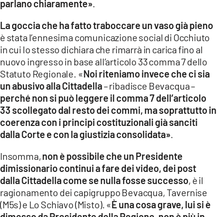
parlano chiaramente»
.
La goccia che ha fatto traboccare un vaso già pieno
è stata l’ennesima comunicazione social di Occhiuto
in cui lo stesso dichiara che rimarrà in carica fino al
nuovo ingresso in base all’articolo 33 comma 7 dello
Statuto Regionale. «
Noi riteniamo invece che ci sia
un abusivo alla Cittadella
– ribadisce Bevacqua –
perché non si può leggere il comma 7 dell’articolo
33 scollegato dal resto dei commi, ma soprattutto in
coerenza con i principi costituzionali già sanciti
dalla Corte e con la giustizia consolidata»
.
Insomma,
non è possibile che un Presidente
dimissionario continui a fare dei video, dei post
dalla Cittadella come se nulla fosse successo
, è il
ragionamento dei capigruppo Bevacqua, Tavernise
(M5s) e Lo Schiavo (Misto). «
È una cosa grave, lui si è
dimesso da Presidente della Regione, non è più in