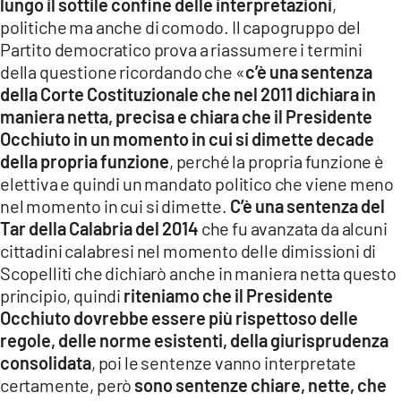
lungo il sottile confine delle interpretazioni
,
politiche ma anche di comodo. Il capogruppo del
Partito democratico prova a riassumere i termini
della questione ricordando che «
c’è una sentenza
della Corte Costituzionale che nel 2011 dichiara in
maniera netta, precisa e chiara che il Presidente
Occhiuto in un momento in cui si dimette decade
della propria funzione
, perché la propria funzione è
elettiva e quindi un mandato politico che viene meno
nel momento in cui si dimette.
C’è una sentenza del
Tar della Calabria del 2014
che fu avanzata da alcuni
cittadini calabresi nel momento delle dimissioni di
Scopelliti che dichiarò anche in maniera netta questo
principio, quindi
riteniamo che il Presidente
Occhiuto dovrebbe essere più rispettoso delle
regole, delle norme esistenti, della giurisprudenza
consolidata
, poi le sentenze vanno interpretate
certamente, però
sono sentenze chiare, nette, che