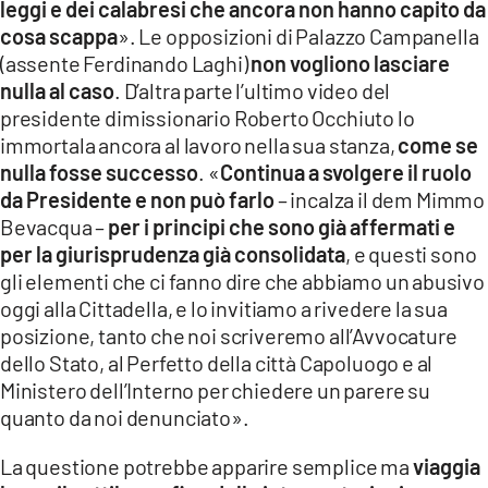
leggi e dei calabresi che ancora non hanno capito da
cosa scappa
». Le opposizioni di Palazzo Campanella
LACITYMAG.IT
(assente Ferdinando Laghi)
non vogliono lasciare
ILREGGINO.IT
nulla al caso
. D’altra parte l’ultimo video del
presidente dimissionario Roberto Occhiuto lo
COSENZACHANNEL.IT
immortala ancora al lavoro nella sua stanza,
come se
nulla fosse successo
. «
Continua a svolgere il ruolo
ILVIBONESE.IT
da Presidente e non può farlo
– incalza il dem Mimmo
Bevacqua –
per i principi che sono già affermati e
CATANZAROCHANNEL.IT
per la giurisprudenza già consolidata
, e questi sono
LACAPITALENEWS.IT
gli elementi che ci fanno dire che abbiamo un abusivo
oggi alla Cittadella, e lo invitiamo a rivedere la sua
posizione, tanto che noi scriveremo all’Avvocature
App
dello Stato, al Perfetto della città Capoluogo e al
ANDROID
Ministero dell’Interno per chiedere un parere su
quanto da noi denunciato».
APPLE
La questione potrebbe apparire semplice ma
viaggia