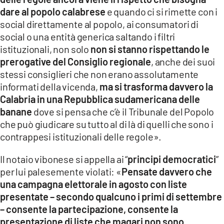
dare al popolo calabrese
e quando ci si rimette con i
social direttamente al popolo, ai consumatori di
social o una entità generica saltando i filtri
istituzionali, non solo
non si stanno rispettando le
prerogative del Consiglio regionale
, anche dei suoi
stessi consiglieri che non erano assolutamente
informati della vicenda,
ma si trasforma davvero la
Calabria in una Repubblica sudamericana delle
banane
dove si pensa che c’è il Tribunale del Popolo
che può giudicare su tutto al di là di quelli che sono i
contrappesi istituzionali delle regole».
Il notaio vibonese si appella ai “
principi democratici
”
per lui palesemente violati: «
Pensate davvero che
una campagna elettorale in agosto con liste
presentate – secondo qualcuno i primi di settembre
– consente la partecipazione, consente la
presentazione di liste che magari non sono