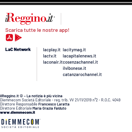
Scarica tutte le nostre app!
LaC Network
lacplay.it
lacitymag.it
lactv.it
lacapitalenews.it
laconair.it
cosenzachannel.it
ilvibonese.it
catanzarochannel.it
ilReggino.it © – La notizia è più vicina
Diemmecom Società Editoriale - reg. trib. VV 21/11/2019 n°2 - R.O.C. 4049
Direttore Responsabile
Francesco Laratta
Direttore Editoriale
Maria Grazia Falduto
www.diemmecom.it