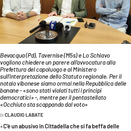
EVENTI
SPORT
Streaming
LAC TV
Bevacqua (Pd), Tavernise (M5s) e Lo Schiavo
LAC NETWORK
vogliono chiedere un parere all’avvocatura alla
Prefettura del capoluogo e al Ministero
LAC ONAIR
sull’interpretazione dello Statuto regionale. Per il
notaio vibonese siamo ormai nella Repubblica delle
LaC
banane - «sono stati violati tutti i principi
Network
democratici» -, mentre per il pentastellato
«Occhiuto sta scappando dal voto»
LACPLAY.IT
CLAUDIO LABATE
LACTV.IT
«
C’è un abusivo in Cittadella che si fa beffa delle
LACONAIR.IT