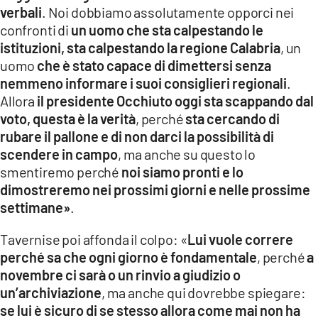
verbali
. Noi dobbiamo assolutamente opporci nei
confronti di
un uomo che sta calpestando le
istituzioni, sta calpestando la regione Calabria
, un
uomo
che è stato capace di dimettersi senza
nemmeno informare i suoi consiglieri regionali
.
Allora
il presidente Occhiuto oggi sta scappando dal
voto, questa è la verità
, perché
sta cercando di
rubare il pallone e di non darci la possibilità di
scendere in campo
, ma anche su questo lo
smentiremo perché
noi siamo pronti e lo
dimostreremo nei prossimi giorni e nelle prossime
settimane»
.
Tavernise poi affonda il colpo: «
Lui vuole correre
perché sa che ogni giorno è fondamentale
, perché
a
novembre ci sarà o un rinvio a giudizio o
un’archiviazione
, ma anche qui dovrebbe spiegare:
se lui è sicuro di se stesso allora come mai non ha