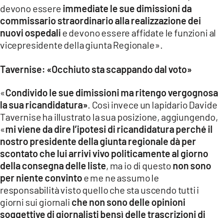
devono essere
immediate le sue dimissioni da
commissario straordinario alla realizzazione dei
nuovi ospedali
e devono essere affidate le funzioni al
vicepresidente della giunta Regionale».
Tavernise: «Occhiuto sta scappando dal voto»
«
Condivido le sue dimissioni ma ritengo vergognosa
la sua ricandidatura»
. Così invece un lapidario Davide
Tavernise ha illustrato la sua posizione, aggiungendo,
«
mi viene da dire l’ipotesi di ricandidatura perché il
nostro presidente della giunta regionale dà per
scontato che lui arrivi vivo politicamente al giorno
della consegna delle liste
, ma io di questo
non sono
per niente convinto
e me ne assumo le
responsabilità visto quello che sta uscendo tutti i
giorni sui giornali
che non sono delle opinioni
soggettive di giornalisti bensì delle trascrizioni di