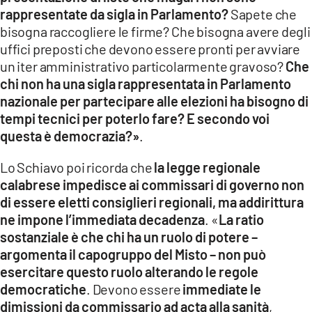
rappresentate da sigla in Parlamento?
Sapete che
bisogna raccogliere le firme? Che bisogna avere degli
uffici preposti che devono essere pronti per avviare
un iter amministrativo particolarmente gravoso?
Che
chi non ha una sigla rappresentata in Parlamento
nazionale per partecipare alle elezioni ha bisogno di
tempi tecnici per poterlo fare? E secondo voi
questa è democrazia?»
.
Lo Schiavo poi ricorda che
la legge regionale
calabrese impedisce ai commissari di governo non
di essere eletti consiglieri regionali, ma addirittura
ne impone l’immediata decadenza
. «
La ratio
sostanziale è che chi ha un ruolo di potere –
argomenta il capogruppo del Misto – non può
esercitare questo ruolo alterando le regole
democratiche
. Devono essere
immediate le
dimissioni da commissario ad acta alla sanità
,