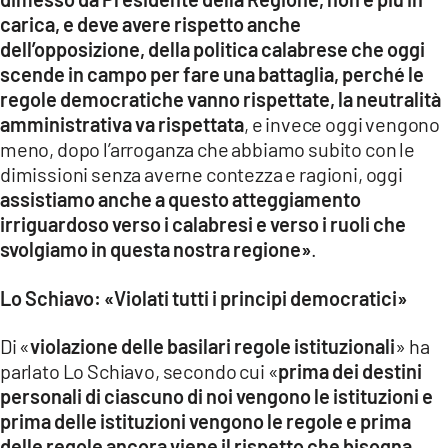
carica, e deve avere rispetto anche
dell’opposizione, della politica calabrese che oggi
scende in campo per fare una battaglia, perché le
regole democratiche vanno rispettate, la neutralità
amministrativa va rispettata
, e invece oggi vengono
meno, dopo l’arroganza che abbiamo subito con le
dimissioni senza averne contezza e ragioni, oggi
assistiamo anche a questo atteggiamento
irriguardoso verso i calabresi e verso i ruoli che
svolgiamo in questa nostra regione»
.
Lo Schiavo: «Violati tutti i principi democratici»
Di «
violazione delle basilari regole istituzionali
» ha
parlato Lo Schiavo, secondo cui «
prima dei destini
personali di ciascuno di noi vengono le istituzioni e
prima delle istituzioni vengono le regole e prima
delle regole ancora viene il rispetto che bisogna