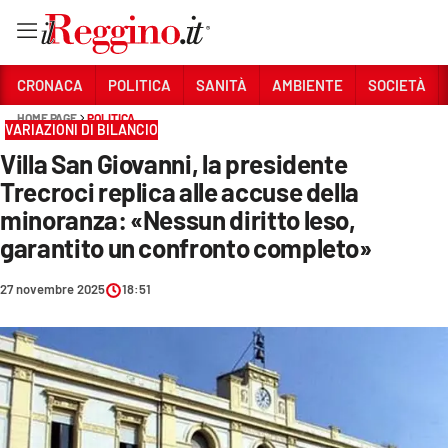
Vai
CRONACA
POLITICA
SANITÀ
AMBIENTE
SOCIETÀ
HOME PAGE
POLITICA
VARIAZIONI DI BILANCIO
Sezioni
Villa San Giovanni, la presidente
CRONACA
Trecroci replica alle accuse della
POLITICA
minoranza: «Nessun diritto leso,
garantito un confronto completo»
SANITÀ
27 novembre 2025
18:51
AMBIENTE
SOCIETÀ
CULTURA
ECONOMIA E LAVORO