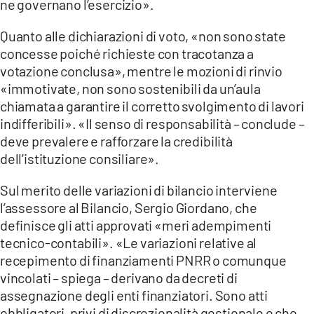
ne governano l’esercizio».
Quanto alle dichiarazioni di voto, «non sono state
concesse poiché richieste con tracotanza a
votazione conclusa», mentre le mozioni di rinvio
«immotivate, non sono sostenibili da un’aula
chiamata a garantire il corretto svolgimento di lavori
indifferibili». «Il senso di responsabilità – conclude –
deve prevalere e rafforzare la credibilità
dell’istituzione consiliare».
Sul merito delle variazioni di bilancio interviene
l’assessore al Bilancio, Sergio Giordano, che
definisce gli atti approvati «meri adempimenti
tecnico-contabili». «Le variazioni relative al
recepimento di finanziamenti PNRR o comunque
vincolati – spiega – derivano da decreti di
assegnazione degli enti finanziatori. Sono atti
obbligatori, privi di discrezionalità gestionale e che