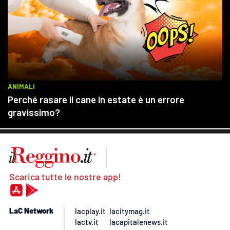
Scarica tutte le nostre app!
LaC Network
lacplay.it
lacitymag.it
lactv.it
lacapitalenews.it