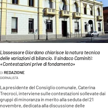
EVENTI
SPORT
Streaming
LAC TV
LAC NETWORK
L’assessore Giordano chiarisce la natura tecnica
delle variazioni di bilancio. Il sindaco Caminiti:
LAC ONAIR
«Contestazioni prive di fondamento»
REDAZIONE
LaC
Network
GIORNALISTA
LACPLAY.IT
La presidente del Consiglio comunale, Caterina
Trecroci, interviene sulle contestazioni sollevate dai
LACTV.IT
gruppi di minoranza in merito alla seduta del 21
novembre, dedicata alla discussione delle
LACONAIR.IT