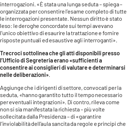
interrogazioni. «È stata una lunga seduta – spiega –
LACITYMAG.IT
organizzata per consentire l’esame completo di tutte
le interrogazioni presentate. Nessun diritto è stato
ILREGGINO.IT
leso: le deroghe concordate sui tempi avevano
l’unico obiettivo di esaurire la trattazione e fornire
COSENZACHANNEL.IT
risposte puntuali ed esaustive agli interroganti».
ILVIBONESE.IT
Trecroci sottolinea che gli atti disponibili presso
l’Ufficio di Segreteria erano «sufficienti a
CATANZAROCHANNEL.IT
consentire ai consiglieri di valutare e determinarsi
LACAPITALENEWS.IT
nelle deliberazioni»
.
Aggiunge che i dirigenti di settore, convocati per la
App
seduta, «hanno garantito tutto il tempo necessario
ANDROID
per eventuali integrazioni». Di contro, rileva come
non si sia manifestata la richiesta – più volte
APPLE
sollecitata dalla Presidenza – di «garantire
l’inviolabilità dell’aula sancita da regole e principi che