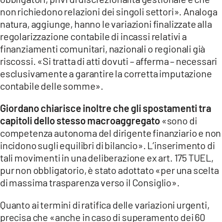
non richiedono relazioni dei singoli settori». Analoga
natura, aggiunge, hanno le variazioni finalizzate alla
regolarizzazione contabile di incassi relativi a
finanziamenti comunitari, nazionali o regionali già
riscossi. «Si tratta di atti dovuti – afferma – necessari
esclusivamente a garantire la corretta imputazione
contabile delle somme».
Giordano chiarisce inoltre che gli spostamenti tra
capitoli dello stesso macroaggregato
«sono di
competenza autonoma del dirigente finanziario e non
incidono sugli equilibri di bilancio». L’inserimento di
tali movimenti in una deliberazione ex art. 175 TUEL,
pur non obbligatorio, è stato adottato «per una scelta
di massima trasparenza verso il Consiglio».
Quanto ai termini di ratifica delle variazioni urgenti,
precisa che «anche in caso di superamento dei 60