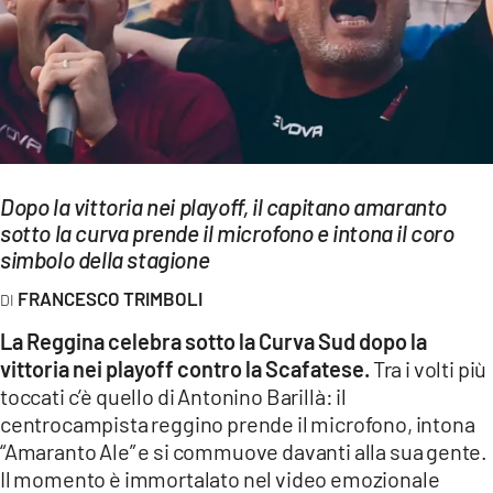
EVENTI
SPORT
Streaming
LAC TV
Dopo la vittoria nei playoff, il capitano amaranto
LAC NETWORK
sotto la curva prende il microfono e intona il coro
simbolo della stagione
LAC ONAIR
FRANCESCO TRIMBOLI
LaC
La Reggina celebra sotto la Curva Sud dopo la
Network
vittoria nei playoff contro la Scafatese.
Tra i volti più
LACPLAY.IT
toccati c’è quello di Antonino Barillà: il
centrocampista reggino prende il microfono, intona
LACTV.IT
“Amaranto Ale” e si commuove davanti alla sua gente.
Il momento è immortalato nel video emozionale
LACONAIR.IT