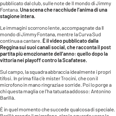
pubblicato dal club, sulle note de Il mondo di Jimmy
LACITYMAG.IT
Fontana.
Una scena che racchiude l’anima di una
stagione intera.
ILREGGINO.IT
Le immagini scorrono lente, accompagnate da Il
COSENZACHANNEL.IT
mondo di Jimmy Fontana, mentre la Curva Sud
continua a cantare.
È il video pubblicato dalla
ILVIBONESE.IT
Reggina sui suoi canali social, che racconta il post
partita più emozionante dell’anno: quello dopo la
CATANZAROCHANNEL.IT
vittoria nei playoff contro la Scafatese.
LACAPITALENEWS.IT
Sul campo, la squadra abbraccia idealmente i propri
tifosi. In prima fila c’è mister Trocini, che con il
App
microfono in mano ringrazia e sorride. Poi lo porge a
ANDROID
chi questa maglia ce l’ha tatuata addosso: Antonino
Barillà.
APPLE
È in quel momento che succede qualcosa di speciale.
Barillà prende il microfono, alza lo sguardo verso la