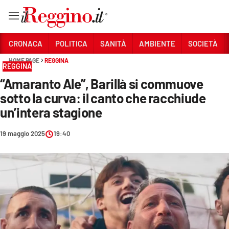
Vai
CRONACA
POLITICA
SANITÀ
AMBIENTE
SOCIETÀ
HOME PAGE
REGGINA
REGGINA
Sezioni
“Amaranto Ale”, Barillà si commuove
CRONACA
sotto la curva: il canto che racchiude
POLITICA
un’intera stagione
SANITÀ
19 maggio 2025
19:40
AMBIENTE
SOCIETÀ
CULTURA
ECONOMIA E LAVORO