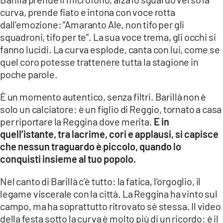
curva, prende fiato e intona con voce rotta
dall’emozione: “Amaranto Ale, non tifo per gli
squadroni, tifo per te”. La sua voce trema, gli occhi si
fanno lucidi. La curva esplode, canta con lui, come se
quel coro potesse trattenere tutta la stagione in
poche parole.
È un momento autentico, senza filtri. Barillà non è
solo un calciatore: è un figlio di Reggio, tornato a casa
per riportare la Reggina dove merita.
E in
quell’istante, tra lacrime, cori e applausi, si capisce
che nessun traguardo è piccolo, quando lo
conquisti insieme al tuo popolo.
Nel canto di Barillà c’è tutto: la fatica, l’orgoglio, il
legame viscerale con la città. La Reggina ha vinto sul
campo, ma ha soprattutto ritrovato sé stessa. Il video
della festa sotto la curva è molto più di un ricordo: è il