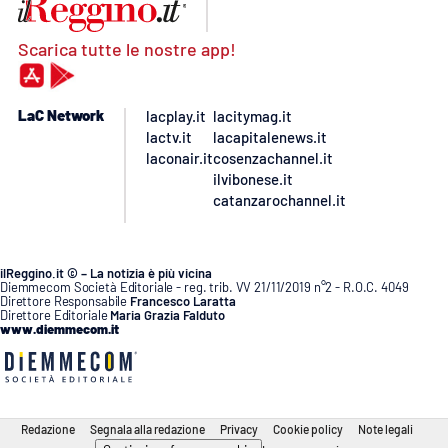
Scarica tutte le nostre app!
LaC Network
lacplay.it
lacitymag.it
lactv.it
lacapitalenews.it
laconair.it
cosenzachannel.it
ilvibonese.it
catanzarochannel.it
ilReggino.it © – La notizia è più vicina
Diemmecom Società Editoriale - reg. trib. VV 21/11/2019 n°2 - R.O.C. 4049
Direttore Responsabile
Francesco Laratta
Direttore Editoriale
Maria Grazia Falduto
www.diemmecom.it
Redazione
Segnala alla redazione
Privacy
Cookie policy
Note legali