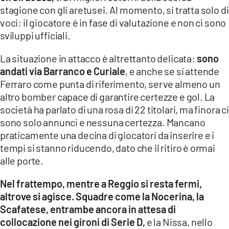
stagione con gli aretusei. Al momento, si tratta solo di
voci: il giocatore è in fase di valutazione e non ci sono
sviluppi ufficiali.
La situazione in attacco è altrettanto delicata:
sono
andati via Barranco e Curiale
, e anche se si attende
Ferraro come punta di riferimento, serve almeno un
altro bomber capace di garantire certezze e gol. La
società ha parlato di una rosa di 22 titolari, ma finora ci
sono solo annunci e nessuna certezza. Mancano
praticamente una decina di giocatori da inserire e i
tempi si stanno riducendo, dato che il ritiro è ormai
alle porte.
Nel frattempo, mentre a Reggio si resta fermi,
altrove si agisce. Squadre come la Nocerina, la
Scafatese, entrambe ancora in attesa di
collocazione nei gironi di Serie D,
e la Nissa, nello