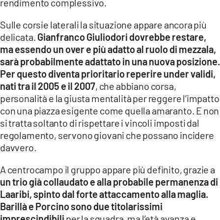
rendimento complessivo.
Sulle corsie laterali la situazione appare ancora più
delicata.
Gianfranco Giuliodori dovrebbe restare,
ma essendo un over e più adatto al ruolo di mezzala,
sarà probabilmente adattato in una nuova posizione.
Per questo diventa prioritario reperire under validi,
nati tra il 2005 e il 2007
, che abbiano corsa,
personalità e la giusta mentalità per reggere l’impatto
con una piazza esigente come quella amaranto. E non
si tratta soltanto di rispettare i vincoli imposti dal
regolamento, servono giovani che possano incidere
davvero.
A centrocampo il gruppo appare più definito, grazie a
un trio già collaudato e alla probabile permanenza di
Laaribi, spinto dal forte attaccamento alla maglia.
Barillà e Porcino sono due titolarissimi
imprescindibili
per la squadra, ma l’età avanza e