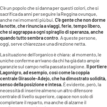
C’è un popolo che si danna per questi colori, che si
LACITYMAG.IT
sacrifica da anni per seguire la Reggina ovunque,
ILREGGINO.IT
anche nei momenti più bui.
C’è gente che non dorme
la notte, che rinuncia a viaggi, ferie, tempo libero,
COSENZACHANNEL.IT
che si aggrappa a ogni spiraglio di speranza, anche
quando tutto sembra contro
. A queste persone,
ILVIBONESE.IT
oggi, serve chiarezza e una direzione netta.
CATANZAROCHANNEL.IT
La situazione dell’organico è chiara: al momento, le
LACAPITALENEWS.IT
uniche conferme arrivano da chi ha già dato ampie
garanzie sul campo nella passata stagione.
Il portiere
Lagonigro, ad esempio, così come la coppia
App
centrale Girasole-Adejo, che ha dimostrato solidità,
ANDROID
senso della posizione e intesa.
È evidente, però, la
necessità di inserire almeno un altro difensore
APPLE
centrale di livello superiore, capace non solo di
completare il reparto, ma anche di alzarne il