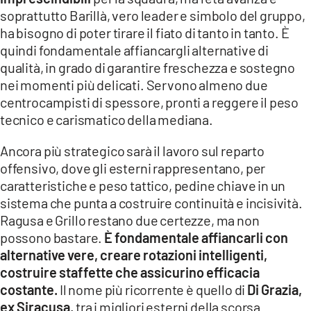
soprattutto Barillà, vero leader e simbolo del gruppo,
ha bisogno di poter tirare il fiato di tanto in tanto. È
quindi fondamentale affiancargli alternative di
qualità, in grado di garantire freschezza e sostegno
nei momenti più delicati. Servono almeno due
centrocampisti di spessore, pronti a reggere il peso
tecnico e carismatico della mediana.
Ancora più strategico sarà il lavoro sul reparto
offensivo, dove gli esterni rappresentano, per
caratteristiche e peso tattico, pedine chiave in un
sistema che punta a costruire continuità e incisività.
Ragusa e Grillo restano due certezze, ma non
possono bastare.
È fondamentale affiancarli con
alternative vere, creare rotazioni intelligenti,
costruire staffette che assicurino efficacia
costante.
Il nome più ricorrente è quello di
Di Grazia,
ex Siracusa,
tra i migliori esterni della scorsa