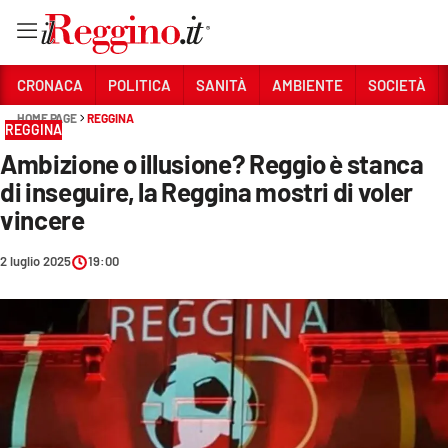
Vai
CRONACA
POLITICA
SANITÀ
AMBIENTE
SOCIETÀ
HOME PAGE
REGGINA
REGGINA
Sezioni
Ambizione o illusione? Reggio è stanca
CRONACA
di inseguire, la Reggina mostri di voler
POLITICA
vincere
SANITÀ
2 luglio 2025
19:00
AMBIENTE
SOCIETÀ
CULTURA
ECONOMIA E LAVORO