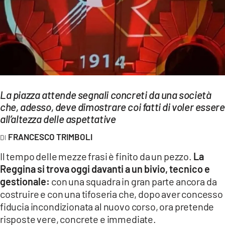
EVENTI
SPORT
Streaming
LAC TV
La piazza attende segnali concreti da una società
LAC NETWORK
che, adesso, deve dimostrare coi fatti di voler essere
all’altezza delle aspettative
LAC ONAIR
FRANCESCO TRIMBOLI
LaC
Il tempo delle mezze frasi è finito da un pezzo.
La
Network
Reggina si trova oggi davanti a un bivio, tecnico e
LACPLAY.IT
gestionale:
con una squadra in gran parte ancora da
costruire e con una tifoseria che, dopo aver concesso
LACTV.IT
fiducia incondizionata al nuovo corso, ora pretende
risposte vere, concrete e immediate.
LACONAIR.IT