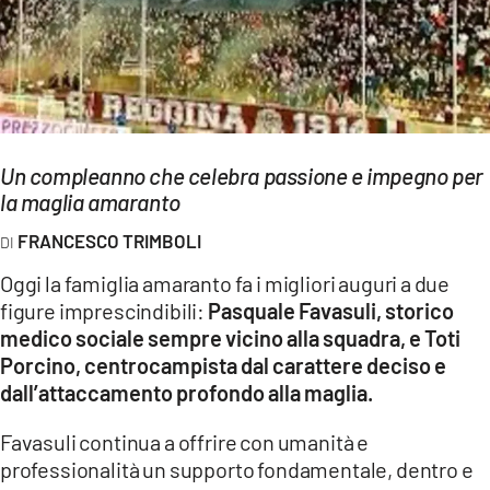
EVENTI
SPORT
Streaming
Un compleanno che celebra passione e impegno per
LAC TV
la maglia amaranto
LAC NETWORK
FRANCESCO TRIMBOLI
LAC ONAIR
Oggi la famiglia amaranto fa i migliori auguri a due
figure imprescindibili:
Pasquale Favasuli, storico
LaC
medico sociale sempre vicino alla squadra, e Toti
Network
Porcino, centrocampista dal carattere deciso e
LACPLAY.IT
dall’attaccamento profondo alla maglia.
LACTV.IT
Favasuli continua a offrire con umanità e
professionalità un supporto fondamentale, dentro e
LACONAIR.IT