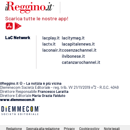
Scarica tutte le nostre app!
LaC Network
lacplay.it
lacitymag.it
lactv.it
lacapitalenews.it
laconair.it
cosenzachannel.it
ilvibonese.it
catanzarochannel.it
ilReggino.it © – La notizia è più vicina
Diemmecom Società Editoriale - reg. trib. VV 21/11/2019 n°2 - R.O.C. 4049
Direttore Responsabile
Francesco Laratta
Direttore Editoriale
Maria Grazia Falduto
www.diemmecom.it
Redazione
Segnala alla redazione
Privacy
Cookie policy
Note legali