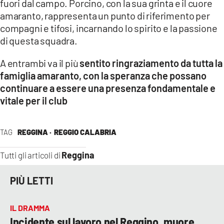
fuori dal campo. Porcino, con la sua grinta e il cuore
amaranto, rappresenta un punto di riferimento per
LACITYMAG.IT
compagni e tifosi, incarnando lo spirito e la passione
ILREGGINO.IT
di questa squadra.
COSENZACHANNEL.IT
A entrambi va il più
sentito ringraziamento da tutta la
famiglia amaranto, con la speranza che possano
ILVIBONESE.IT
continuare a essere una presenza fondamentale e
vitale per il club
CATANZAROCHANNEL.IT
LACAPITALENEWS.IT
TAG
REGGINA ·
REGGIO CALABRIA
Reggina
App
Tutti gli articoli di
ANDROID
PIÙ LETTI
APPLE
IL DRAMMA
Incidente sul lavoro nel Reggino, muore