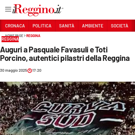
Vai
CRONACA
POLITICA
SANITÀ
AMBIENTE
SOCIETÀ
HOME PAGE
REGGINA
REGGINA
Sezioni
Auguri a Pasquale Favasuli e Toti
CRONACA
Porcino, autentici pilastri della Reggina
POLITICA
30 maggio 2025
17:20
SANITÀ
AMBIENTE
SOCIETÀ
CULTURA
ECONOMIA E LAVORO